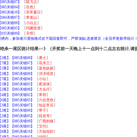
85关错07】
【
陆飞尘
】
85关错04】
【
百色
】
85关错10】
【
非常夏日
】
84关错07】
【
李老山
】
85关错09】
【
小白云
】
85关错05】
【
玛雅投资
】
35关错00】
【
天明
】
加星榜内，参加者只需按格式在下面回复即可，严禁顶贴,违者禁言（全员早更新早统计
｝绝杀一尾区统计结果==》｛开奖前一天晚上十一点到十二点左右统计,请
尾】【085关错08】
【
勇士
】
尾】【085关错07】
【
花木兰
】
尾】【085关错08】
【
蓝色妖姬
】
尾】【085关错09】
【
洋洋得意
】
尾】【085关错06】
【
小白
】
尾】【085关错05】
【
夜游侠
】
尾】【085关错08】
【
大头仔
】
尾】【085关错02】
【
莘祁
】
尾】【085关错05】
【
六合货色
】
尾】【085关错07】
【
知足常乐
】
尾】【085关错09】
【
带子
】
尾】【085关错05】
【
段皇爷
】
尾】【085关错09】
【
广西的狼
】
尾】【085关错03】
【
艾玛
】
尾】【085关错10】
【
方知你好
】
尾】【085关错05】
【
绿箭
】