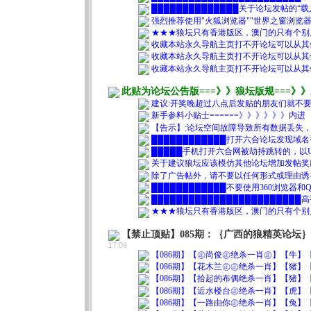
██████████████关于论坛发帖的“载
强烈推荐使用"火狐浏览器""世界之窗浏览器"，尽量别
★★★狼坛只有香港版区，澳门的只有个别
收藏本站永久导航主页打不开论坛可以从其他链接尝
收藏本站永久导航主页打不开论坛可以从其他链接尝
收藏本站永久导航主页打不开论坛可以从其他链接尝
此贴为论坛公告版===》》狼坛版规===》
建议:开奖晚超过八点后发贴的朋友们就不要
新手参料小贴士======》》》》》》内进
【告示】:论坛空间故障导致所有数据丢失，为
████████████打开六合论坛发现域
█████手机打开六合网被劫持跳转的，以
关于建议狼坛应该模仿其他论坛增加发帖奖
除了广告帖外，请不要以任何形式或理由诱
████████████不要使用360浏览器
███████████████████████
★★★狼坛只有香港版区，澳门的只有个别
【禁止顶贴】085期：｛广西的狼精英论坛
17:09
【086期】【㊣尚俊㊣绝杀一肖㊣】【牛】【0
【086期】【花木兰㊣㊣绝杀一肖】【猪】【0
【086期】【拾起的布偶绝杀一肖】【猪】【0
【086期】【近水楼台㊣绝杀一肖】【虎】【0
【086期】【一路由你㊣绝杀一肖】【兔】【0