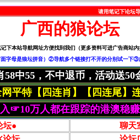
请用笔记下论坛导航网：langt
广西的狼论坛
笔记下本站导航网址方便找到我们（更多资料可进广告商站内
om（前面字母是狼坛拼音）②导航多个链接打不开的分别试一下③广告Q
肖58中55，不中退币，活动送50
全网平特【四连肖】【四连尾】连
入☞10万人都在跟踪的港澳稳
论坛●
聊天
水论坛
论坛