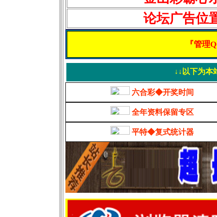
论坛广告位
『管理Q
↓↓以下为本
六合彩◆开奖时间
全年资料保留专区
平特◆复式统计器