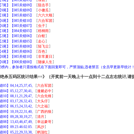
尾】【085关错09】
【
阻击手
】
尾】【085关错09】
【
小傻瓜
】
尾】【085关错05】
【
六六大顺
】
尾】【085关错10】
【
六合军团
】
尾】【085关错07】
【
虫子
】
尾】【084关错05】
【
梧桐雨
】
尾】【085关错06】
【
白蛟
】
尾】【085关错05】
【
走心
】
尾】【085关错08】
【
陆飞尘
】
尾】【085关错06】
【
百色
】
尾】【085关错10】
【
非常夏日
】
尾】【000关错00】
【
随缘人生
】
加星榜内，参加者只需按格式在下面回复即可，严禁顶贴,违者禁言（全员早更新早统计
｝绝杀五码区统计结果==》｛开奖前一天晚上十一点到十二点左右统计,请
4,14,25,37,45,
【
六合军团
】
5,12,27,30,41,
【
逢赌必中
】
8,11,21,29,47,
【
六合先锋
】
3,17,26,32,43,
【
大头仔
】
6,15,24,33,42,
【
六之福
】
0,19,22,31,40,
【
广西的狼
】
9,28,30,19,27,
【
清月
】
3,43,46,47,49,
【
幸运豪哥
】
9.23.46.02.05.
【
风沙
】
5,22,29,33,38,
【
鹤顶红
】