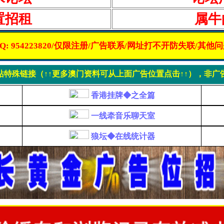
置招租
属牛
Q: 954223820/仅限注册/广告联系/网址打不开防失联/其他
站特殊链接（↑↑更多澳门资料可从上面广告位置点击↑↑），非广
香港挂牌◆之全篇
一线牵音乐聊天室
狼坛◆在线统计器