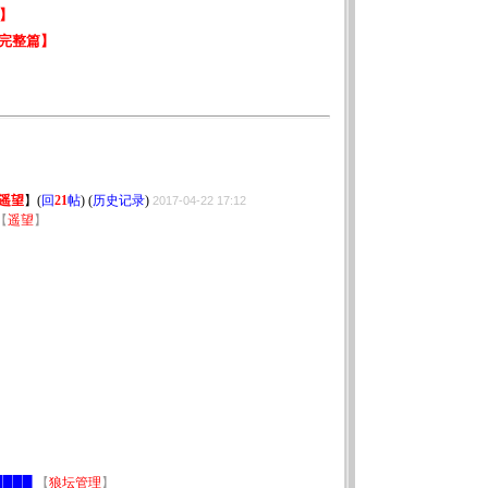
遥望
】
(
回
21
帖
) (
历史记录
)
2017-04-22 17:12
【
遥望
】
】
███
【
狼坛管理
】