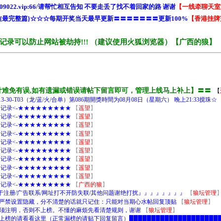
工统计难免有误,如有遗漏或错误请帖下留言即可，管理上线马上补上】〓〓
【
8-13-30-T03（龙/蓝/火/合单）第086期開獎時間为08月08日（星期六） 晚上21:33搅珠☆
开奖记录<-★★★★★★★★★
【
遥望
】
开奖记录<-★★★★★★★★★
【
遥望
】
开奖记录<-★★★★★★★★★
【
遥望
】
开奖记录<-★★★★★★★★★
【
遥望
】
开奖记录<-★★★★★★★★★
【
遥望
】
开奖记录<-★★★★★★★★★
【
遥望
】
开奖记录<-★★★★★★★★★
【
遥望
】
开奖记录<-★★★★★★★★★
【
遥望
】
开奖记录<-★★★★★★★★★
【
遥望
】
开奖记录<-★★★★★★★★★
【
广西的狼
】
0/仅限于注册/广告联系/网址打不开防失联/其他问题谢绝打扰』』』』』』』』
【
狼坛管理
严禁设置隐藏，分不清楚的话就只记住：只能对当期心水帖回复顶贴
【
狼坛管理
】
须注明，否则不上榜。不懂的麻烦先看清楚规则，谢谢
【
狼坛管理
】
█不上榜的请看看这里（正常漏榜的请贴下回复留言）█████████████████████