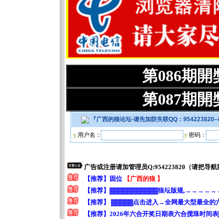
第086期
第087期
『
广西的狼论坛-请先加防失联QQ：95422382
y
用户名：
y
密码：