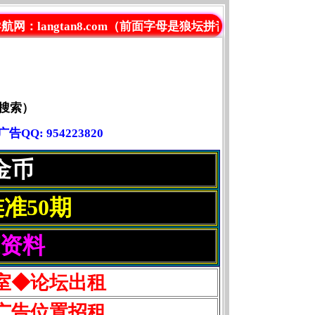
an8.com（前面字母是狼坛拼音）管理QQ: 954223820
搜索）
Q: 954223820
金币
准50期
赚资料
室◆论坛出租
广告位置招租