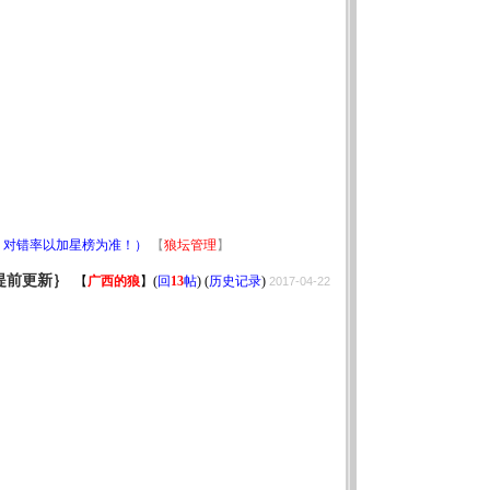
！对错率以加星榜为准！）
【
狼坛管理
】
提前更新｝
【
广西的狼
】
(
回
13
帖
) (
历史记录
)
2017-04-22