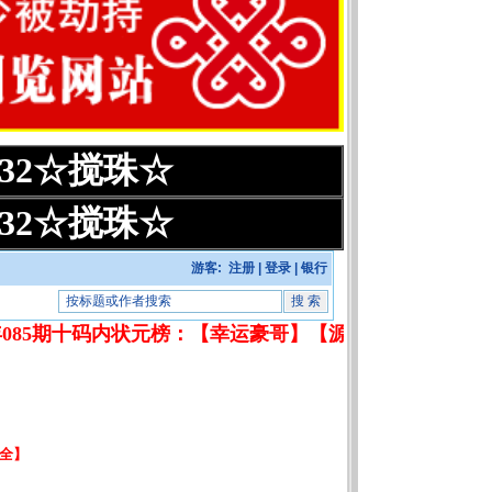
:32☆搅珠☆
:32☆搅珠☆
游客:
注册
|
登录
|
银行
年085期十码内状元榜：【幸运豪哥】【源于感恩】【李钟意】