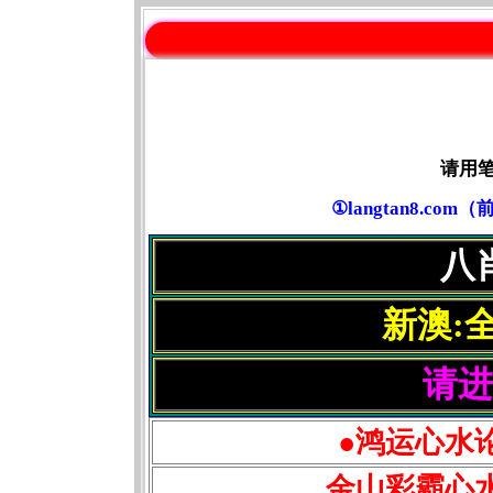
请用
①langtan8.c
八
新澳:
请进
●鸿运心水
金山彩霸心