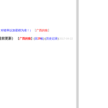
！对错率以加星榜为准！）
【
广西的狼
】
提前更新｝
【
广西的狼
】
(
回
29
帖
) (
历史记录
)
2017-04-22