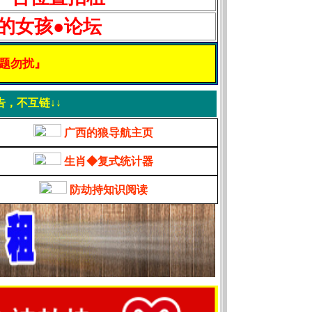
的女孩●论坛
问题勿扰』
告，不互链↓↓
广西的狼导航主页
生肖◆复式统计器
防劫持知识阅读