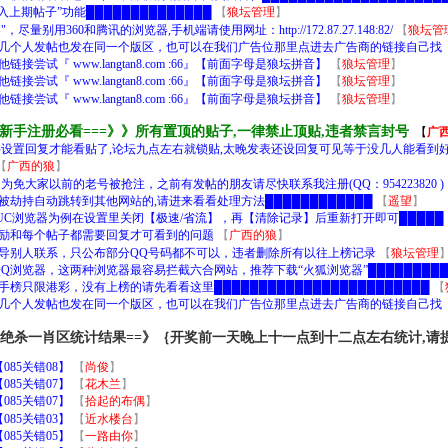
入上期帖子”功能██████████████
【
狼坛管理
】
用360和腾讯的浏览器,手机端请使用网址：http://172.87.27.148:82/
【
狼坛管
几个人发帖也发在同一个版区，也可以在我们广告位那里点进去广告商的链接自己找
试『 www.langtan8.com :66』【前面字母是狼坛拼音】
【
狼坛管理
】
试『 www.langtan8.com :66』【前面字母是狼坛拼音】
【
狼坛管理
】
试『 www.langtan8.com :66』【前面字母是狼坛拼音】
【
狼坛管理
】
》新手注册必看===》》所有置顶的贴子,一律禁止顶贴,违者禁言封号
【
广
设置回复才能看贴了,论坛九点左右就锁贴,太晚发表还设回复可见等于没几人能看到好
【
广西的狼
】
免大家以前的老号被抢注，之前有发帖的朋友请尽快联系我注册(QQ：954223820 )
名被劫持自动跳转到其他网站的,请进来看看处理方法████████████
【
遥望
】
UC浏览器为例在设置里关闭【极速/省流】，再【清除记录】后重新打开即可█████
励和每个帖子都需要回复才可看到的问题
【
广西的狼
】
导别人联系，只公布部分QQ号码都不可以，违者删除所有以往上榜记录
【
狼坛管理
和QQ浏览器，这两种浏览器最容易拦截六合网站，推荐下载“火狐浏览器”█████████
█高手榜只限港彩，没有上榜的请先看看这里████████████████████████
【
几个人发帖也发在同一个版区，也可以在我们广告位那里点进去广告商的链接自己找
｝绝杀一肖区统计结果==》｛开奖前一天晚上十一点到十二点左右统计,请
85关错08】
【
尚俊
】
85关错07】
【
花木兰
】
85关错07】
【
拾起的布偶
】
85关错03】
【
近水楼台
】
85关错05】
【
一路由你
】