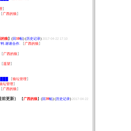
理
】
【
广西的狼
】
西的狼
】
(
回
10
帖
) (
历史记录
)
2017-04-22 17:10
料.谢谢合作.
【
广西的狼
】
【
广西的狼
】
【
遥望
】
】
███
【
狼坛管理
】
狼坛管理
】
【
广西的狼
】
提前更新｝
【
广西的狼
】
(
回
39
帖
) (
历史记录
)
2017-04-22