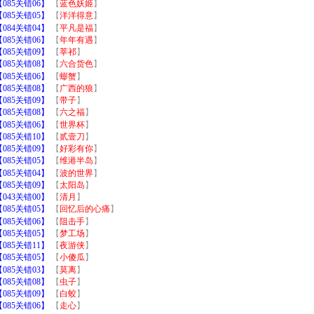
85关错06】
【
蓝色妖姬
】
85关错05】
【
洋洋得意
】
84关错04】
【
平凡是福
】
85关错06】
【
年年有遇
】
85关错09】
【
莘祁
】
85关错08】
【
六合货色
】
85关错06】
【
蟛蟹
】
85关错08】
【
广西的狼
】
85关错09】
【
带子
】
85关错08】
【
六之福
】
85关错06】
【
世界杯
】
85关错10】
【
贰壹刀
】
85关错09】
【
好彩有你
】
85关错05】
【
维港半岛
】
85关错04】
【
波的世界
】
85关错09】
【
太阳岛
】
43关错00】
【
清月
】
85关错05】
【
回忆后的心痛
】
85关错06】
【
阻击手
】
85关错05】
【
梦工场
】
85关错11】
【
夜游侠
】
85关错05】
【
小傻瓜
】
85关错03】
【
莫离
】
85关错08】
【
虫子
】
85关错09】
【
白蛟
】
85关错06】
【
走心
】