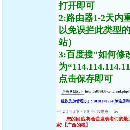
打开即可
2:路由器1-2天
以免误拦此类型
站）
3:百度搜"如何修
为“114.114.11
点击保存即可
http://a809033.com/read.ph
建议先加管理QQ：1018170554(除
<<
2
3
4
5
6
7
8
9
>>
[共
40
页] Go
您的回贴,将会是发表者们的最
家!
【广西的狼】