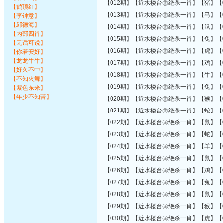
【012期】【近水楼台㊣绝杀一肖】【猪】【0
【鹤顶红】
【013期】【近水楼台㊣绝杀一肖】【马】【0
【李钟意】
【邱德海】
【014期】【近水楼台㊣绝杀一肖】【鼠】【0
【内部四肖】
【015期】【近水楼台㊣绝杀一肖】【兔】【0
【无话可说】
【016期】【近水楼台㊣绝杀一肖】【虎】【0
【你若安好】
【龙龙牛牛】
【017期】【近水楼台㊣绝杀一肖】【鸡】【0
【好久不中】
【018期】【近水楼台㊣绝杀一肖】【牛】【0
【不知火舞】
【019期】【近水楼台㊣绝杀一肖】【兔】【0
【紫色东来】
【年少不知苦】
【020期】【近水楼台㊣绝杀一肖】【猴】【0
【021期】【近水楼台㊣绝杀一肖】【蛇】【0
【022期】【近水楼台㊣绝杀一肖】【鼠】【0
【023期】【近水楼台㊣绝杀一肖】【蛇】【0
【024期】【近水楼台㊣绝杀一肖】【羊】【0
【025期】【近水楼台㊣绝杀一肖】【鼠】【0
【026期】【近水楼台㊣绝杀一肖】【鸡】【0
【027期】【近水楼台㊣绝杀一肖】【兔】【0
【028期】【近水楼台㊣绝杀一肖】【鼠】【0
【029期】【近水楼台㊣绝杀一肖】【猴】【0
【030期】【近水楼台㊣绝杀一肖】【虎】【0