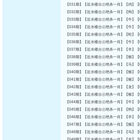
【031期】【近水楼台㊣绝杀一肖】【鸡】【0
【032期】【近水楼台㊣绝杀一肖】【狗】【0
【033期】【近水楼台㊣绝杀一肖】【牛】【0
【034期】【近水楼台㊣绝杀一肖】【牛】【0
【035期】【近水楼台㊣绝杀一肖】【蛇】【0
【036期】【近水楼台㊣绝杀一肖】【牛】【0
【037期】【近水楼台㊣绝杀一肖】【羊】【0
【038期】【近水楼台㊣绝杀一肖】【猴】【0
【039期】【近水楼台㊣绝杀一肖】【马】【0
【040期】【近水楼台㊣绝杀一肖】【猴】【0
【041期】【近水楼台㊣绝杀一肖】【猴】【0
【042期】【近水楼台㊣绝杀一肖】【龙】【0
【043期】【近水楼台㊣绝杀一肖】【猴】【0
【044期】【近水楼台㊣绝杀一肖】【牛】【0
【045期】【近水楼台㊣绝杀一肖】【狗】【0
【046期】【近水楼台㊣绝杀一肖】【羊】【0
【047期】【近水楼台㊣绝杀一肖】【猴】【0
【048期】【近水楼台㊣绝杀一肖】【马】【0
【049期】【近水楼台㊣绝杀一肖】【羊】【0