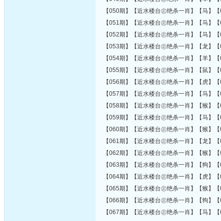
【050期】【近水楼台㊣绝杀一肖】【马】【0
【051期】【近水楼台㊣绝杀一肖】【马】【0
【052期】【近水楼台㊣绝杀一肖】【马】【0
【053期】【近水楼台㊣绝杀一肖】【龙】【0
【054期】【近水楼台㊣绝杀一肖】【羊】【0
【055期】【近水楼台㊣绝杀一肖】【鼠】【0
【056期】【近水楼台㊣绝杀一肖】【虎】【0
【057期】【近水楼台㊣绝杀一肖】【马】【0
【058期】【近水楼台㊣绝杀一肖】【猴】【0
【059期】【近水楼台㊣绝杀一肖】【马】【0
【060期】【近水楼台㊣绝杀一肖】【猴】【0
【061期】【近水楼台㊣绝杀一肖】【龙】【0
【062期】【近水楼台㊣绝杀一肖】【猴】【0
【063期】【近水楼台㊣绝杀一肖】【狗】【0
【064期】【近水楼台㊣绝杀一肖】【虎】【0
【065期】【近水楼台㊣绝杀一肖】【猴】【0
【066期】【近水楼台㊣绝杀一肖】【狗】【0
【067期】【近水楼台㊣绝杀一肖】【马】【0