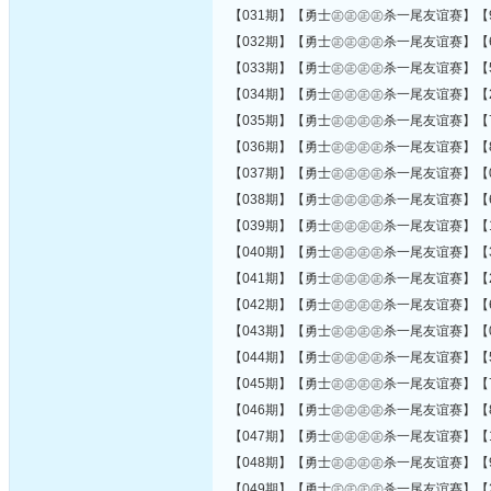
【031期】【勇士㊣㊣㊣㊣杀一尾友谊赛】【9
【032期】【勇士㊣㊣㊣㊣杀一尾友谊赛】【6
【033期】【勇士㊣㊣㊣㊣杀一尾友谊赛】【5
【034期】【勇士㊣㊣㊣㊣杀一尾友谊赛】【2
【035期】【勇士㊣㊣㊣㊣杀一尾友谊赛】【7
【036期】【勇士㊣㊣㊣㊣杀一尾友谊赛】【8
【037期】【勇士㊣㊣㊣㊣杀一尾友谊赛】【0
【038期】【勇士㊣㊣㊣㊣杀一尾友谊赛】【6
【039期】【勇士㊣㊣㊣㊣杀一尾友谊赛】【1
【040期】【勇士㊣㊣㊣㊣杀一尾友谊赛】【3
【041期】【勇士㊣㊣㊣㊣杀一尾友谊赛】【2
【042期】【勇士㊣㊣㊣㊣杀一尾友谊赛】【6
【043期】【勇士㊣㊣㊣㊣杀一尾友谊赛】【0
【044期】【勇士㊣㊣㊣㊣杀一尾友谊赛】【5
【045期】【勇士㊣㊣㊣㊣杀一尾友谊赛】【7
【046期】【勇士㊣㊣㊣㊣杀一尾友谊赛】【8
【047期】【勇士㊣㊣㊣㊣杀一尾友谊赛】【1
【048期】【勇士㊣㊣㊣㊣杀一尾友谊赛】【9
【049期】【勇士㊣㊣㊣㊣杀一尾友谊赛】【2