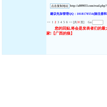
http://a809033.com/read.ph
建议先加管理QQ：1018170554(除
<<
1
2
3
4
5
6
>>
[共
30
页] Go
您的回贴,将会是发表者们的最
家!
【广西的狼】