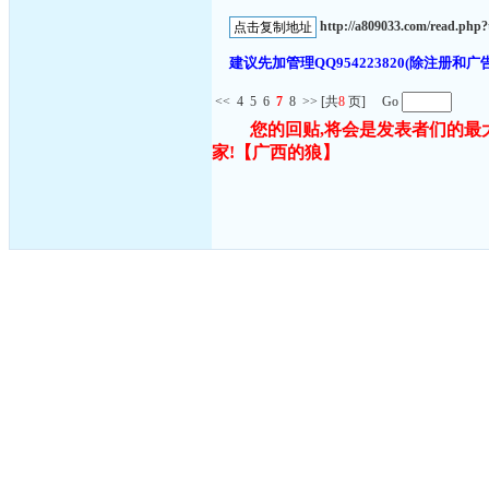
http://a809033.com/read.ph
建议先加管理QQ954223820(除注
<<
4
5
6
7
8
>>
[共
8
页] Go
您的回贴,将会是发表者们的最
家!
【广西的狼】