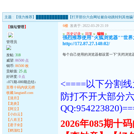
主题 :
【强力推荐】████████████【打开部分六合网址被自动跳转到其他骗子
6楼
发表于: 2022-03-29 21:19
【
狼坛管理
】
u
历史记录
u
回复
u
编辑
u
强烈推荐使用"火狐浏览器""世界
管理员
http://172.87.27.148:82/
每个自己使用的浏览器都设置一下“关闭浏览
发帖:
318
威望:
86500 点
铜币:
86500 枚
贡献值:
25 点
好评度:
0 点
<====以下分
↓071期-080期总结↓
至尊十码内状元榜
收藏:langtan8.com
防打不开大部分
【清月】
【龙炎】
QQ:954223820)==
【阿立】
【小白云】
【八肖王】
2026年085期
【君子剑】
【鹤顶红】