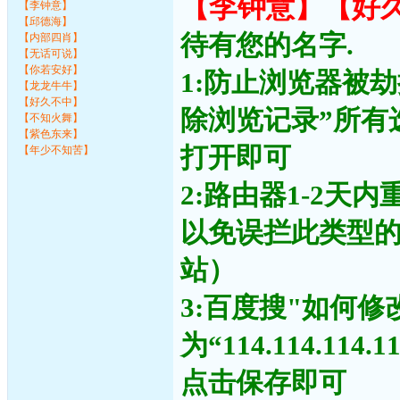
【李钟意】【好
【李钟意】
【邱德海】
待有您的名字.
【内部四肖】
【无话可说】
【你若安好】
1:防止浏览器被
【龙龙牛牛】
【好久不中】
除浏览记录”所有
【不知火舞】
【紫色东来】
打开即可
【年少不知苦】
2:路由器1-2天
以免误拦此类型
站）
3:百度搜"如何修
为“114.114.11
点击保存即可