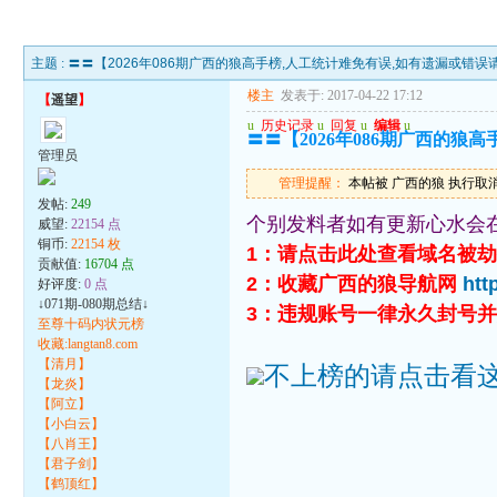
主题 :
〓〓【2026年086期广西的狼高手榜,人工统计难免有误,如有遗漏或错
楼主
发表于: 2017-04-22 17:12
【
遥望
】
u
历史记录
u
回复
u
编辑
u
〓〓【2026年086期广西的
管理员
管理提醒：
本帖被 广西的狼 执行取消锁定
发帖:
249
个别发料者如有更新心水会
威望:
22154 点
铜币:
22154 枚
1：请点击此处查看域名被
贡献值:
16704 点
2：收藏广西的狼导航网
htt
好评度:
0 点
↓071期-080期总结↓
3：违规账号一律永久封号
至尊十码内状元榜
收藏:langtan8.com
【清月】
不上榜的请点击看
【龙炎】
【阿立】
【小白云】
【八肖王】
【君子剑】
【鹤顶红】