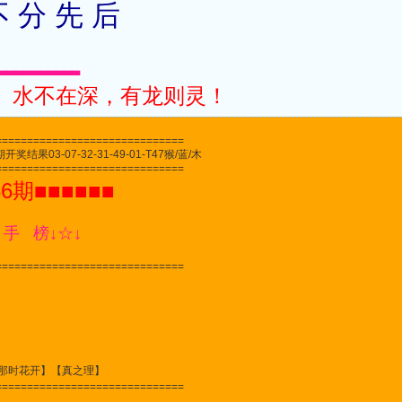
不 分 先 后
▃▃▃▃▃▃▃▃▃▃
。水不在深，有龙则灵！
==============================
结果03-07-32-31-49-01-T47猴/蓝/木
==============================
86期■■■■■■
 手 榜↓☆↓
==============================
那时花开】【真之理】
==============================