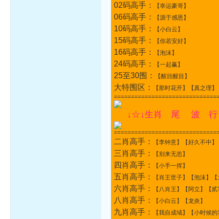
02码高手：
【幸运豪哥】
06码高手：
【源于感恩】
10码高手：
【小白云】
15码高手：
【你若安好】
16码高手：
【泡沫】
24码高手：
【一起赢】
25至30围：
【醒目醒目】
大特围区：
【那时花开】【真之理】
==============================
↓☆↓生肖 尾 波 行
==============================
二肖高手：
【李钟意】【好久不中】
三肖高手：
【别来无恙】
四肖高手：
【小手一挥】
五肖高手：
【肖王世子】【泡沫】【
六肖高手：
【八肖王】【阿立】【贰
八肖高手：
【小白云】【龙炎】
九肖高手：
【我自成域】【小时候的