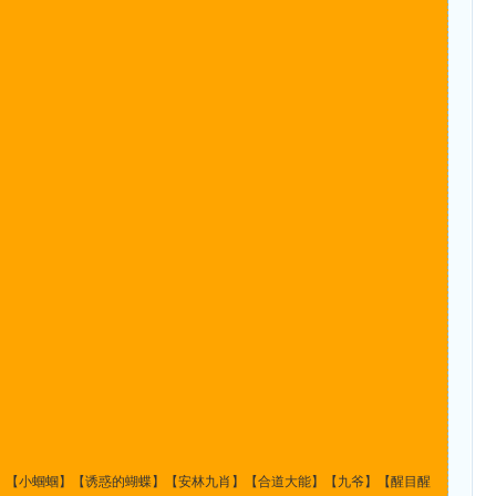
】【小蝈蝈】【诱惑的蝴蝶】【安林九肖】【合道大能】【九爷】【醒目醒