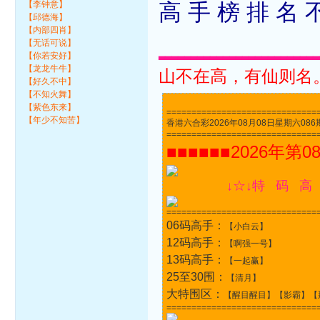
【李钟意】
高 手 榜 排 名 
【邱德海】
【内部四肖】
【无话可说】
▃▃▃▃▃▃▃▃▃▃▃▃▃▃▃▃▃▃▃▃▃▃▃▃▃
【你若安好】
【龙龙牛牛】
山不在高，有仙则名
【好久不中】
【不知火舞】
【紫色东来】
==============================
【年少不知苦】
香港六合彩2026年08月08日星期六086期开奖
==============================
■■■■■■2026年第0
↓☆↓特 码 高
==============================
06码高手：
【小白云】
12码高手：
【啊强一号】
13码高手：
【一起赢】
25至30围：
【清月】
大特围区：
【醒目醒目】【影霸】【
==============================