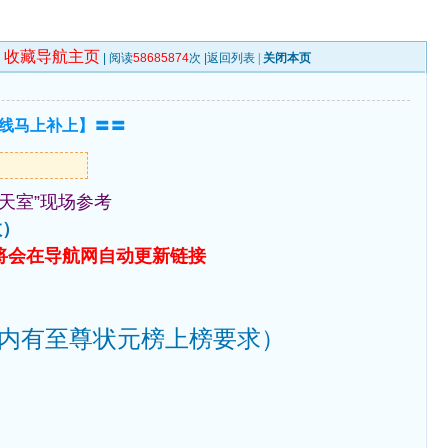
收藏导航主页
| 阅读
58685874
次 |
返回列表
|
关闭本页
上线马上补上】〓〓
天室”现场参考
效）
将会在导航网自动更新链接
（内有至尊状元榜上榜要求）