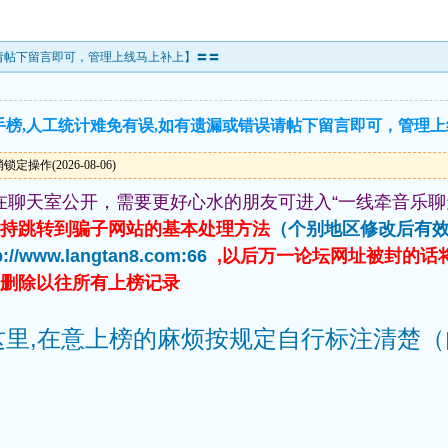
误请帖下留言即可，管理上线马上补上】〓〓
狼高手榜,人工统计难免有误,如有遗漏或错误请帖下留言即可，管理
操作(2026-08-06)
在聊天室公开，需要更好心水的朋友可进入“一线牵音乐聊
劫持跳转到骗子网站的基本处理方法
（个别地区修改后有
p://www.langtan8.com:66
,以后万一论坛网址被封的话
并删除以往所有上榜记录
这里,在意上榜的麻烦按规定自行标注清楚