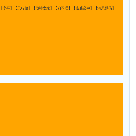
【永平】【天行健】【战神之家】【狗不理】【逢赌必中】【清风飘伤】