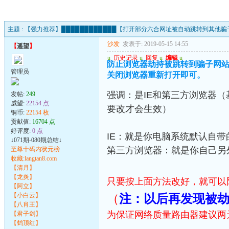
主题 :
【强力推荐】████████████【打开部分六合网址被自动跳转到其他骗子
沙发
发表于: 2019-05-15 14:55
【
遥望
】
u
历史记录
u
回复
u
编辑
u
防止浏览器劫持被跳转到骗子网站
管理员
关闭浏览器重新打开即可。
强调：是IE和第三方浏览器
发帖:
249
威望:
22154 点
要改才会生效）
铜币:
22154 枚
贡献值:
16704 点
好评度:
0 点
IE：就是你电脑系统默认自
↓071期-080期总结↓
第三方浏览器：就是你自己另外
至尊十码内状元榜
收藏:langtan8.com
【清月】
【龙炎】
只要按上面方法改好，就可以
【阿立】
【小白云】
（
注：以后再发现被
【八肖王】
为保证网络质量路由器建议两
【君子剑】
【鹤顶红】