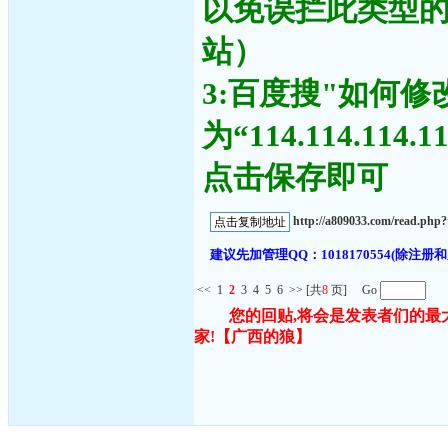
以免误拦此类型
站）
3:百度搜"如何修
为“114.114.11
点击保存即可
http://a809033.com/read.ph
建议先加管理QQ：1018170554(除
<<
1
2
3
4
5
6
>>
[共
8
页] Go
您的回贴,将会是发表者们的最
家!
【广西的狼】