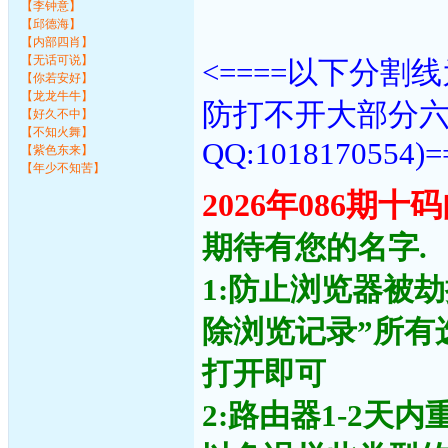
【李钟意】
【邱德海】
【内部四肖】
【无话可说】
<====以下分
【你若安好】
【龙龙牛牛】
防打不开大部分
【好久不中】
【不知火舞】
QQ:1018170554)=
【紫色东来】
【年少不知苦】
2026年086期
期待有您的名字.
1:防止浏览器被
除浏览记录”所有
打开即可
2:路由器1-2天