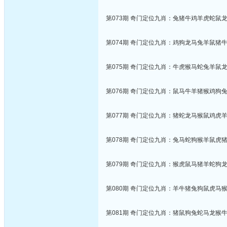
第073期 奇门定位九肖：兔猪牛鸡羊虎蛇鼠
第074期 奇门定位九肖：鸡狗龙马兔羊鼠猪
第075期 奇门定位九肖：牛虎猴马蛇兔羊鼠
第076期 奇门定位九肖：鼠马牛羊猪猴鸡狗
第077期 奇门定位九肖：猪蛇龙马猴鼠鸡虎
第078期 奇门定位九肖：兔马蛇狗猴羊鼠虎
第079期 奇门定位九肖：猴虎鼠马猪羊蛇狗
第080期 奇门定位九肖：羊牛猪兔狗鼠虎马
第081期 奇门定位九肖：猪鼠狗兔蛇马龙猴