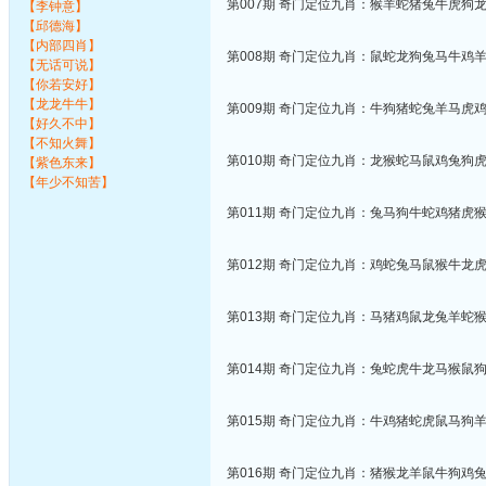
第007期 奇门定位九肖：猴羊蛇猪兔牛虎狗
【李钟意】
【邱德海】
【内部四肖】
第008期 奇门定位九肖：鼠蛇龙狗兔马牛鸡
【无话可说】
【你若安好】
【龙龙牛牛】
第009期 奇门定位九肖：牛狗猪蛇兔羊马虎
【好久不中】
【不知火舞】
第010期 奇门定位九肖：龙猴蛇马鼠鸡兔狗
【紫色东来】
【年少不知苦】
第011期 奇门定位九肖：兔马狗牛蛇鸡猪虎
第012期 奇门定位九肖：鸡蛇兔马鼠猴牛龙
第013期 奇门定位九肖：马猪鸡鼠龙兔羊蛇
第014期 奇门定位九肖：兔蛇虎牛龙马猴鼠
第015期 奇门定位九肖：牛鸡猪蛇虎鼠马狗
第016期 奇门定位九肖：猪猴龙羊鼠牛狗鸡