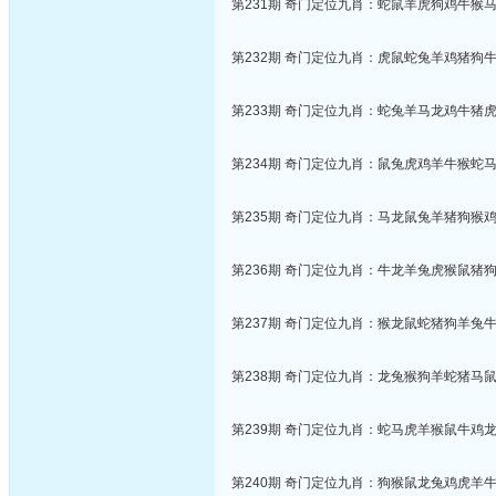
第231期 奇门定位九肖：蛇鼠羊虎狗鸡牛猴
第232期 奇门定位九肖：虎鼠蛇兔羊鸡猪狗
第233期 奇门定位九肖：蛇兔羊马龙鸡牛猪
第234期 奇门定位九肖：鼠兔虎鸡羊牛猴蛇
第235期 奇门定位九肖：马龙鼠兔羊猪狗猴
第236期 奇门定位九肖：牛龙羊兔虎猴鼠猪
第237期 奇门定位九肖：猴龙鼠蛇猪狗羊兔
第238期 奇门定位九肖：龙兔猴狗羊蛇猪马
第239期 奇门定位九肖：蛇马虎羊猴鼠牛鸡
第240期 奇门定位九肖：狗猴鼠龙兔鸡虎羊