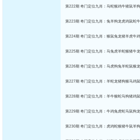
第222期 奇门定位九肖：马蛇猴鸡牛猪鼠羊
第223期 奇门定位九肖：兔羊狗龙虎鸡鼠蛇
第224期 奇门定位九肖：猴鼠兔龙猪羊虎牛
第225期 奇门定位九肖：马兔虎羊蛇猴猪牛
第226期 奇门定位九肖：马虎狗兔羊蛇鼠猴
第227期 奇门定位九肖：羊蛇龙猪狗猴马鸡
第228期 奇门定位九肖：羊牛猴蛇马狗猪鸡
第229期 奇门定位九肖：牛鸡兔虎蛇马鼠狗
第230期 奇门定位九肖：虎鸡蛇猴猪牛鼠羊