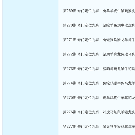
第269期 奇门定位九肖：兔马羊虎牛鼠鸡猴
第270期 奇门定位九肖：鼠蛇羊兔鸡牛猴虎
第271期 奇门定位九肖：兔蛇狗马猴龙羊虎
第272期 奇门定位九肖：鼠鸡羊虎龙兔猴马
第273期 奇门定位九肖：猪狗虎鸡龙鼠牛蛇
第274期 奇门定位九肖：兔蛇鸡猴牛狗马龙
第275期 奇门定位九肖：虎马鸡狗牛羊猪蛇
第276期 奇门定位九肖：鸡虎马蛇鼠羊猪龙
第277期 奇门定位九肖：鼠龙狗牛猴鸡猪虎