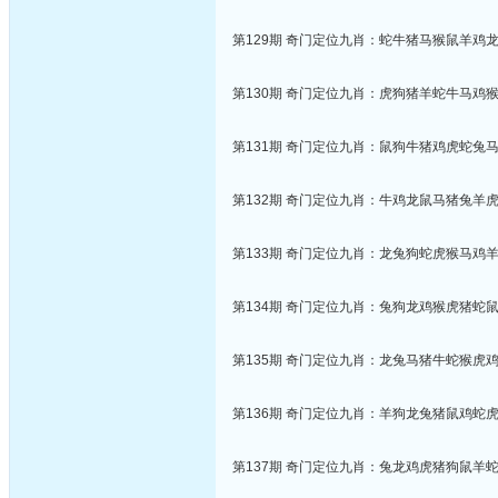
第129期 奇门定位九肖：蛇牛猪马猴鼠羊鸡
第130期 奇门定位九肖：虎狗猪羊蛇牛马鸡
第131期 奇门定位九肖：鼠狗牛猪鸡虎蛇兔
第132期 奇门定位九肖：牛鸡龙鼠马猪兔羊
第133期 奇门定位九肖：龙兔狗蛇虎猴马鸡
第134期 奇门定位九肖：兔狗龙鸡猴虎猪蛇
第135期 奇门定位九肖：龙兔马猪牛蛇猴虎
第136期 奇门定位九肖：羊狗龙兔猪鼠鸡蛇
第137期 奇门定位九肖：兔龙鸡虎猪狗鼠羊