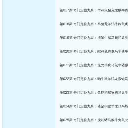
第017期 奇门定位九肖：羊鸡鼠猪兔龙猴牛
第018期 奇门定位九肖：马猪龙羊鸡牛狗鼠
第019期 奇门定位九肖：虎鼠牛猪马鸡蛇龙
第020期 奇门定位九肖：蛇鸡兔虎龙马羊猪
第021期 奇门定位九肖：兔龙羊虎马鼠牛猪
第022期 奇门定位九肖：狗牛鼠羊鸡龙猴蛇
第023期 奇门定位九肖：兔蛇狗猪猴鸡马龙
第024期 奇门定位九肖：猪鼠狗猴羊龙鸡马
第025期 奇门定位九肖：虎鸡猪马猴牛兔鼠