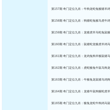
第157期 奇门定位九肖：牛狗龙蛇兔猴猪羊
第158期 奇门定位九肖：狗猪蛇兔猴马虎牛
第159期 奇门定位九肖：龙猪虎羊马蛇兔鼠
第160期 奇门定位九肖：鼠猪蛇龙猴虎羊鸡
第161期 奇门定位九肖：龙鸡兔狗羊猴鼠猪
第162期 奇门定位九肖：虎蛇猴兔牛鼠马狗
第163期 奇门定位九肖：牛猴兔龙鼠猪马鸡
第164期 奇门定位九肖：龙猪牛鼠狗猴蛇虎
第165期 奇门定位九肖：猴兔龙蛇牛狗鸡马