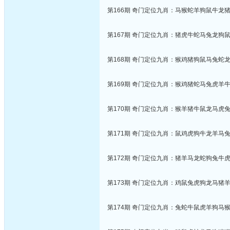
第166期 奇门定位九肖：马猴蛇羊狗鼠牛龙
第167期 奇门定位九肖：猪虎牛蛇马兔龙狗
第168期 奇门定位九肖：猴鸡猪狗鼠马兔蛇
第169期 奇门定位九肖：猴鸡猪蛇马兔虎羊
第170期 奇门定位九肖：猴羊猪牛鼠龙马虎
第171期 奇门定位九肖：鼠鸡虎狗牛龙羊马
第172期 奇门定位九肖：猪羊马龙蛇狗兔牛
第173期 奇门定位九肖：鸡鼠兔虎狗龙马猪
第174期 奇门定位九肖：兔蛇牛鼠虎羊狗马