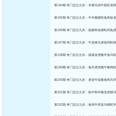
第194期 奇门定位九肖：羊猪马鸡牛鼠蛇龙
第195期 奇门定位九肖：牛羊猴猪蛇兔狗鼠
第196期 奇门定位九肖：鼠猴狗龙猪蛇鸡兔
第197期 奇门定位九肖：牛龙猪马虎兔鸡蛇
第198期 奇门定位九肖：鼠猪龙虎猴羊兔马
第199期 奇门定位九肖：兔羊虎鸡猪牛猴狗
第200期 奇门定位九肖：虎龙牛鼠猴兔狗马
第201期 奇门定位九肖：鼠牛狗羊猴龙虎猪
第202期 奇门定位九肖：兔鸡牛虎龙马猪蛇