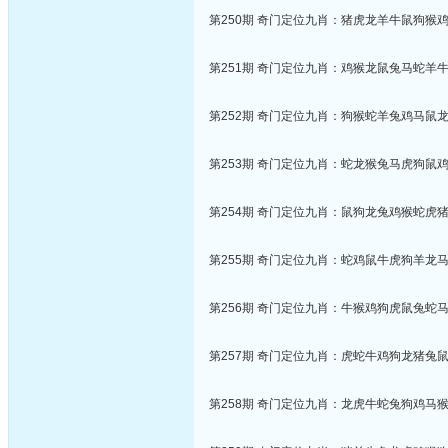
第250期 奇门定位九肖：猪虎龙羊牛鼠狗猴
第251期 奇门定位九肖：鸡猴龙鼠兔马蛇羊
第252期 奇门定位九肖：狗猴蛇羊兔鸡马鼠
第253期 奇门定位九肖：蛇龙猴兔马虎狗鼠
第254期 奇门定位九肖：鼠狗龙兔鸡猴蛇虎
第255期 奇门定位九肖：蛇鸡鼠牛虎狗羊龙
第256期 奇门定位九肖：牛猴鸡狗虎鼠兔蛇
第257期 奇门定位九肖：虎蛇牛鸡狗龙猪兔
第258期 奇门定位九肖：龙虎牛蛇兔狗鸡马