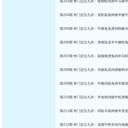
第203期 奇门定位九肖：兔狗蛇鸡虎牛马猪
第204期 奇门定位九肖：龙蛇鼠兔狗猪羊猴
第205期 奇门定位九肖：牛猪兔龙虎鸡狗猴
第206期 奇门定位九肖：虎猪鼠龙羊牛猴蛇
第207期 奇门定位九肖：鼠猴猪虎兔鸡羊马
第208期 奇门定位九肖：马猪鼠龙鸡虎猴狗
第209期 奇门定位九肖：牛猴鸡鼠兔虎羊猪
第210期 奇门定位九肖：羊兔狗鸡猪牛蛇虎
第211期 奇门定位九肖：鸡鼠马兔狗猪羊虎
第212期 奇门定位九肖：龙猪牛狗羊鸡马兔