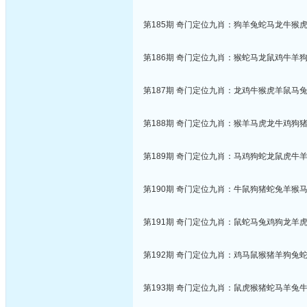
第185期 奇门定位九肖：狗羊兔蛇马龙牛猴
第186期 奇门定位九肖：猴蛇马龙鼠鸡牛羊
第187期 奇门定位九肖：龙鸡牛猴虎羊鼠马
第188期 奇门定位九肖：猴羊马虎龙牛鸡狗
第189期 奇门定位九肖：马鸡狗蛇龙鼠虎牛
第190期 奇门定位九肖：牛鼠狗猪蛇兔羊猴
第191期 奇门定位九肖：鼠蛇马兔鸡狗龙羊
第192期 奇门定位九肖：鸡马鼠猴猪羊狗兔
第193期 奇门定位九肖：鼠虎猴猪蛇马羊兔