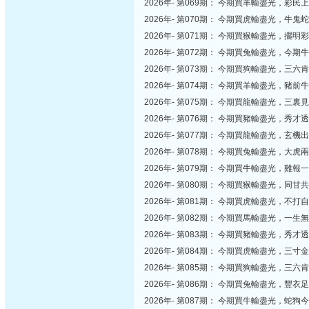
2026年- 第069期： 今期買羊輸盡光，
2026年- 第070期： 今期買虎輸盡光，
2026年- 第071期： 今期買猴輸盡光，
2026年- 第072期： 今期買兔輸盡光，
2026年- 第073期： 今期買狗輸盡光，
2026年- 第074期： 今期買羊輸盡光，
2026年- 第075期： 今期買龍輸盡光，
2026年- 第076期： 今期買豬輸盡光，
2026年- 第077期： 今期買龍輸盡光，
2026年- 第078期： 今期買兔輸盡光，
2026年- 第079期： 今期買牛輸盡光，
2026年- 第080期： 今期買猴輸盡光，
2026年- 第081期： 今期買虎輸盡光，
2026年- 第082期： 今期買馬輸盡光，
2026年- 第083期： 今期買豬輸盡光，
2026年- 第084期： 今期買虎輸盡光，
2026年- 第085期： 今期買狗輸盡光，
2026年- 第086期： 今期買兔輸盡光，
2026年- 第087期： 今期買牛輸盡光，