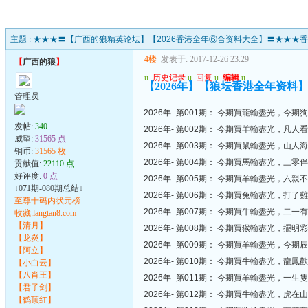
主题 :
★★★〓【广西的狼精英论坛】【2026香港全年⑥合资料大全】〓★★★
4楼
发表于: 2017-12-26 23:29
【
广西的狼
】
u
历史记录
u
回复
u
编辑
u
【2026年】【狼坛香港全年资料】
管理员
2026年- 第001期： 今期買龍輸盡光，
发帖:
340
2026年- 第002期： 今期買羊輸盡光，
威望:
31565 点
2026年- 第003期： 今期買鼠輸盡光，
铜币:
31565 枚
2026年- 第004期： 今期買馬輸盡光，
贡献值:
22110 点
好评度:
0 点
2026年- 第005期： 今期買羊輸盡光，
↓071期-080期总结↓
2026年- 第006期： 今期買兔輸盡光，
至尊十码内状元榜
2026年- 第007期： 今期買牛輸盡光，
收藏:langtan8.com
【清月】
2026年- 第008期： 今期買猴輸盡光，
【龙炎】
2026年- 第009期： 今期買羊輸盡光，
【阿立】
2026年- 第010期： 今期買牛輸盡光，
【小白云】
【八肖王】
2026年- 第011期： 今期買羊輸盡光，
【君子剑】
2026年- 第012期： 今期買牛輸盡光，
【鹤顶红】