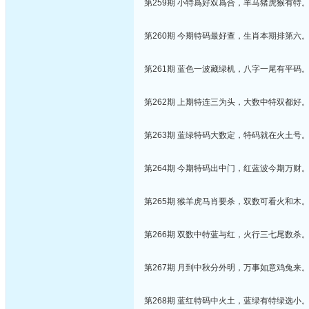
第259期 小特爲好双爲合，羊马猪虎猴有特
第260期 今期特码最好查，生肖本期排第六
第261期 蓝色一波藏绿机，八字一尾有平码
第262期 上期特连三为头，大数中特双都好。
第263期 蓝绿特码大数定，特码就在火土号
第264期 今期特码出中门，红蓝波今期万财
第265期 猴羊虎马肖要杀，双数可看火和木
第266期 双数中特蓝与红，火行三七尾数杀
第267期 月到中秋分外明，万事如意鸡兔来
第268期 蓝红特码中火土，蓝绿有特绿选小