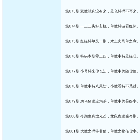
第073期 双数就狗没有来，蓝色特码不再来
第074期 一二三头好玄机，单数特波看红绿
第075期 红绿特单又一期，木土火号单之意
第076期 特头本期零三四，单数中特蓝绿旺
第077期 小号特来你也知，单数中奖随你便
第078期 单数中特八尾防，小数看特不爲过
第079期 鸡马猪猴应为杀，单数中奖是好事
第080期 今期生肖放光芒，龙鼠虎猴赌今期
第081期 大数之码等着猜，单数之物任你宰