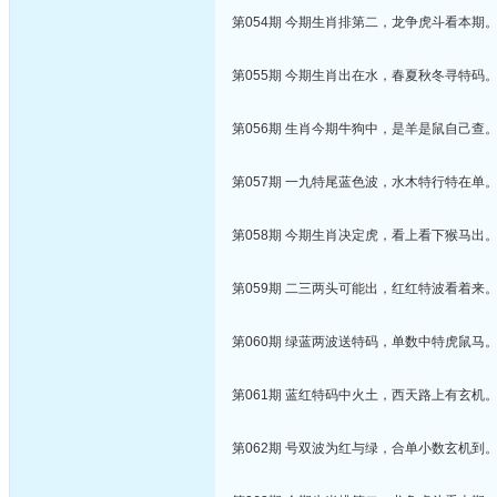
第054期 今期生肖排第二，龙争虎斗看本期
第055期 今期生肖出在水，春夏秋冬寻特码
第056期 生肖今期牛狗中，是羊是鼠自己查
第057期 一九特尾蓝色波，水木特行特在单
第058期 今期生肖决定虎，看上看下猴马出
第059期 二三两头可能出，红红特波看着来
第060期 绿蓝两波送特码，单数中特虎鼠马
第061期 蓝红特码中火土，西天路上有玄机
第062期 号双波为红与绿，合单小数玄机到