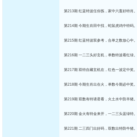
第213期 红蓝特波任你拣，家中六畜好特肖
第214期 今期生肖田中找，蛇鼠虎鸡中特码
第215期 红蓝特波双参考，合单之数放心中
第216期 一二三头好玄机，单数特波看红绿
第217期 双特自藏玄机在，红色一波定中奖
第218期 今期生肖出在火，单数今期必中奖
第219期 双数有特请君看，火土水中防羊猪
第220期 金火有特金来开，一二三头蓝绿特
第221期 二三四门出好码，双数出特防牛猪