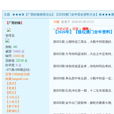
主题 :
★★★〓【广西的狼精英论坛】【2026澳门全年⑥合资料大全】〓★★★
29楼
发表于: 2026-01-09 23:25
【
广西的狼
】
u
历史记录
u
回复
u
编辑
u
【2026年】【狼坛澳门全年资料】
管理员
第001期 上期特连三爲头，大数中特双都好
发帖:
341
威望:
31665 点
第002期 大号特码蓝绿到，大合之中定有特
铜币:
31665 枚
贡献值:
22110 点
好评度:
0 点
第003期 绿色特波蓝金来，绿色特码合单好
↓071期-080期总结↓
至尊十码内状元榜
第004期 单头想中有点易，小数中特是一定
收藏:langtan8.com
【清月】
【龙炎】
第005期 红色冲出第一期，十二生肖谁最后
【阿立】
【小白云】
【八肖王】
第006期 金牛出门迎财神，猴蛇共舞看今期
【君子剑】
【鹤顶红】