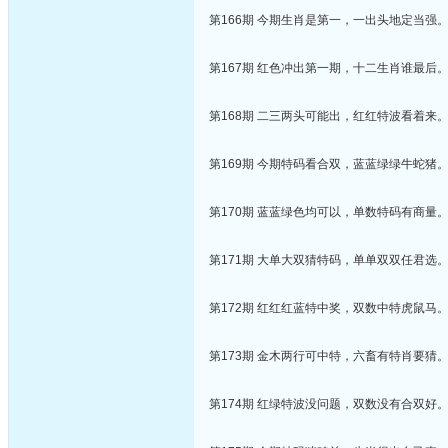
第166期 今期生肖是第一，一出头地定当强
第167期 红色冲出第一期，十二生肖谁最后
第168期 二三两头可能出，红红特波看着来
第169期 今期特码看合双，蓝蓝绿绿牛蛇猪
第170期 蓝蓝绿色均可以，单数特码有商量
第171期 大单大双猜特码，单单双双任君选
第172期 红红红蓝特中奖，双数中特虎鼠马
第173期 金木两行可中特，六畜有特肖要猜
第174期 红绿特波没问题，双数没有合双好