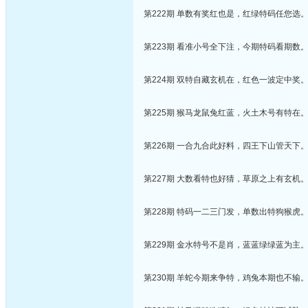
第222期 单数有奖红也是，红绿特码任您选
第223期 看准小号全下注，今期特码看期数
第224期 双特自藏玄机在，红色一波定中奖
第225期 猴马龙鼠兔红蓝，火土木号有特在
第226期 一合九合此好料，四王下山管天下
第227期 大数看特也好猜，草原之上有玄机
第228期 特码一二三门发，单数出特狗猴虎
第229期 金水特号不是肖，蓝蓝绿绿蓝为主
第230期 羊蛇今期来争特，鸡兔本期也不输