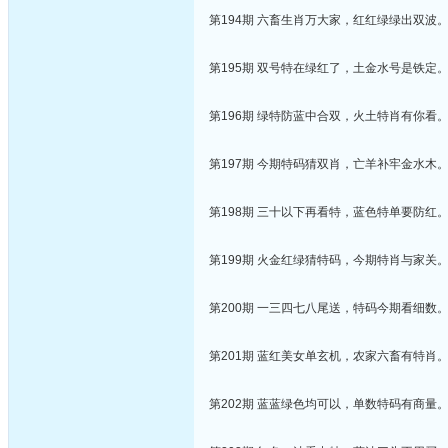
第194期 六畜生肖万大家，红红绿绿出双波
第195期 双号特在绿红了，土金水号是铁定
第196期 绿特防蓝中合双，火土特肖有你看
第197期 今期特码猜双肖，亡羊补牢金水木
第198期 三十以下再看特，蓝色特单要防红
第199期 火金红绿猜特码，今期特肖与家关
第200期 一三四七八尾送，特码今期看细数
第201期 蓝红美女单玄机，农家六畜有特肖
第202期 蓝蓝绿色均可以，单数特码有商量