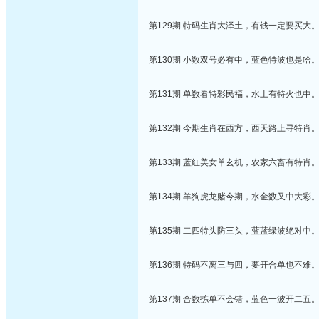
第129期 特码生肖大泽土，有钱一定要买大
第130期 小数双号必有中，蓝色特波也是哈
第131期 单数看特彩民福，水土有特火也中
第132期 今期生肖在西方，西天路上寻特肖
第133期 蓝红美女单玄机，农家六畜有特肖
第134期 羊狗虎龙赌今期，水金数又中大彩
第135期 二四特头防三头，蓝蓝绿波绝对中
第136期 特码不离三与四，要开合单也不难
第137期 合数拣单不会错，蓝色一波开二五