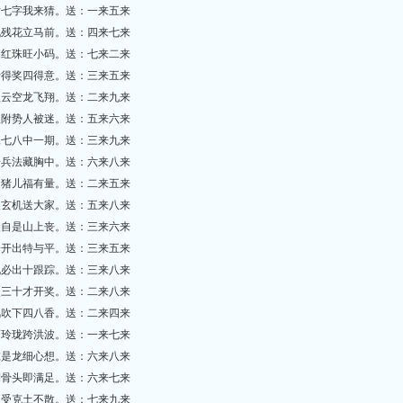
，最后七字我来猜。送：一来五来
，三九残花立马前。送：四来七来
，此期红珠旺小码。送：七来二来
，三十得奖四得意。送：三来五来
，万里云空龙飞翔。送：二来九来
，越权附势人被迷。送：五来六来
，姐妹七八中一期。送：三来九来
，孙子兵法藏胸中。送：六来八来
，不是猪儿福有量。送：二来五来
，道人玄机送大家。送：五来八来
，猎犬自是山上丧。送：三来六来
，一一开出特与平。送：三来五来
，二九必出十跟踪。送：三来八来
，八点三十才开奖。送：二来八来
，仙风吹下四八香。送：二来四来
，小巧玲珑跨洪波。送：一来七来
，是虎是龙细心想。送：六来八来
，啃到骨头即满足。送：六来七来
，木不受克土不散。送：七来九来