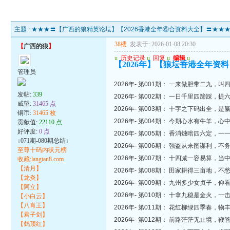
主题 :
★★★〓【广西的狼精英论坛】【2026香港全年⑥合资料大全】〓★★
38楼
发表于: 2026-01-08 20:30
【
广西的狼
】
u
历史记录
u
回复
u
编辑
u
【2026年】【狼坛香港全年资料
管理员
2026年- 第001期： 一来做胆带二九
发帖:
339
2026年- 第002期： 一日千里四蹄踩
威望:
31465 点
2026年- 第003期： 十字之下码出全
铜币:
31465 枚
2026年- 第004期： 今期心水有牛羊
贡献值:
22110 点
好评度:
0 点
2026年- 第005期： 香消烛暗四六定
↓071期-080期总结↓
2026年- 第006期： 强盗从来图谋利
至尊十码内状元榜
2026年- 第007期： 十四减一容易算
收藏:langtan8.com
【清月】
2026年- 第008期： 田家耕得三亩地
【龙炎】
2026年- 第009期： 九州多少女贞子
【阿立】
2026年- 第010期： 十拿九稳是金火
【小白云】
【八肖王】
2026年- 第011期： 花红柳绿四季春
【君子剑】
2026年- 第012期： 前路茫茫无止境
【鹤顶红】