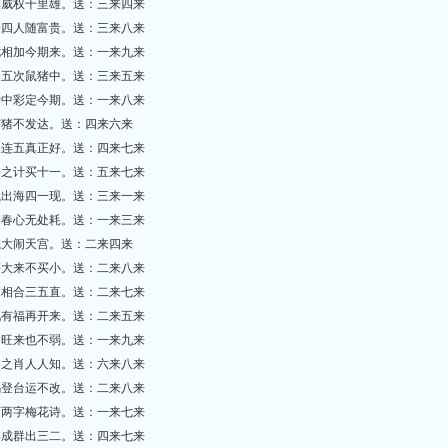
，将军威权千里雄。送：三来四来
，莫怪四人随富贵。送：三来八来
，二七相加今期来。送：一来九来
，三番五次鼠猪中。送：三来五来
，三十中彩定今期。送：一来八来
狗前猪不发达。送：四来六来
，一三连五真正好。送：四来七来
，如今之计买十一。送：五来七来
，咬龙出海四一现。送：三来一来
，一四春心无处耗。送：一来三来
擒龙大闹天宫。送：二来四来
，该买大来不买小。送：二来八来
，一二相合三五直。送：二来七来
，四九有福再开来。送：二来五来
，五不旺来也不弱。送：一来九来
，吃肉之肖人人知。送：六来八来
，特码登台运不改。送：二来八来
，三言两字梅花诗。送：一来七来
，牛羊成群出三二。送：四来七来