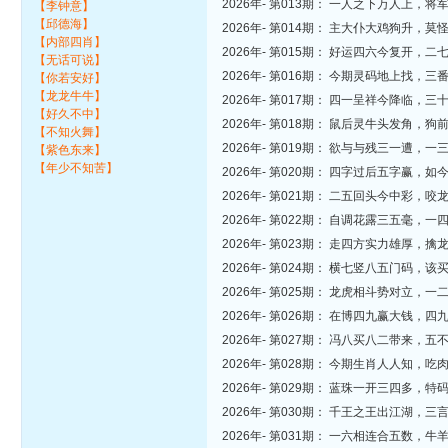
2026年- 第013期： 一人之下万人上
【李钟意】
【邱德海】
2026年- 第014期： 主大仆大鸡狗升
【内部四肖】
2026年- 第015期： 好运四六今复开
【无话可说】
2026年- 第016期： 今期灵码地上找
【你若安好】
【龙龙牛牛】
2026年- 第017期： 四一呈祥今降临
【好久不中】
2026年- 第018期： 鼠后灵牛头发角，
【不知火舞】
2026年- 第019期： 欲与与残三一遭
【紫色东来】
【年少不知苦】
2026年- 第020期： 四字过后五字赢
2026年- 第021期： 二五回头今中彩
2026年- 第022期： 自调花露三五毫
2026年- 第023期： 走四方实力雄厚，
2026年- 第024期： 横七竖八五门码
2026年- 第025期： 龙虎相斗势对立
2026年- 第026期： 在博四九赢大钱
2026年- 第027期： 冯八买八二带来
2026年- 第028期： 今期生肖人人知
2026年- 第029期： 蓝珠一开三四多
2026年- 第030期： 千王之王出江湖
2026年- 第031期： 一六相连合五数