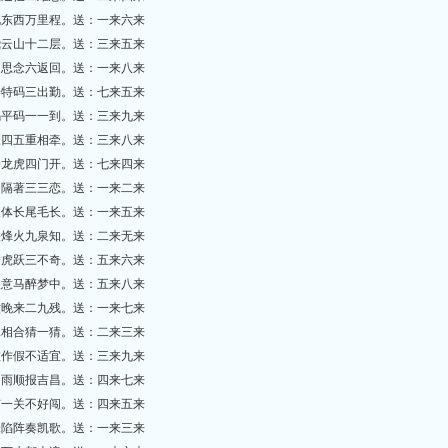
，南北东西万里程。送：一来六来
，梦绕云山十二层。送：三来五来
，二四思念六返回。送：一来八来
，一个特码三出勤。送：七来五来
，特码平码一一到。送：三来九来
，三三四五重相牵。送：三来八来
，风云龙虎四门开。送：七来四来
，中间隔著三三恋。送：一来二来
，身长体长尾毛长。送：一来五来
，边关烽火九泉知。送：二来无来
，龙腾虎跃三不奇。送：五来六来
，心猿意马醉梦中。送：五来八来
，三六晚来二九残。送：一来七来
，一二相合猜一猜。送：二来三来
，弄虚作假不适宜。送：三来九来
，风调雨顺报吉昌。送：四来七来
，只有一关不好闯。送：四来五来
，冲锋陷阵奏凯歌。送：一来三来