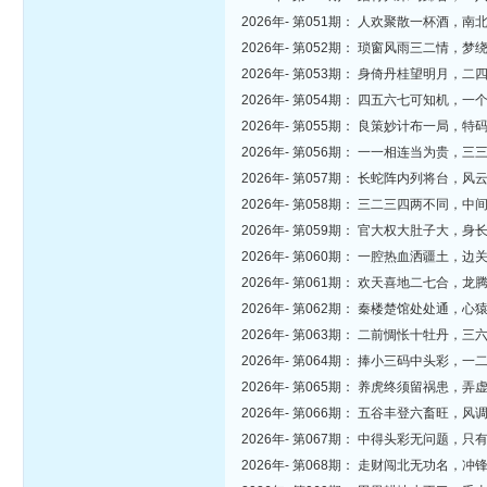
2026年- 第051期： 人欢聚散一杯酒
2026年- 第052期： 琐窗风雨三二情
2026年- 第053期： 身倚丹桂望明月
2026年- 第054期： 四五六七可知机
2026年- 第055期： 良策妙计布一局
2026年- 第056期： 一一相连当为贵
2026年- 第057期： 长蛇阵内列将台
2026年- 第058期： 三二三四两不同
2026年- 第059期： 官大权大肚子大
2026年- 第060期： 一腔热血洒疆土
2026年- 第061期： 欢天喜地二七合
2026年- 第062期： 秦楼楚馆处处通
2026年- 第063期： 二前惆怅十牡丹
2026年- 第064期： 捧小三码中头彩
2026年- 第065期： 养虎终须留祸患
2026年- 第066期： 五谷丰登六畜旺
2026年- 第067期： 中得头彩无问题
2026年- 第068期： 走财闯北无功名