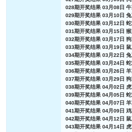
028期开奖结果 03月08日 牛冲羊 
029期开奖结果 03月10日 兔冲鸡 
030期开奖结果 03月12日 蛇冲猪 
031期开奖结果 03月15日 猴冲虎 
032期开奖结果 03月17日 狗冲龙 
033期开奖结果 03月19日 鼠冲马 
034期开奖结果 03月22日 兔冲鸡 
035期开奖结果 03月24日 蛇冲猪 
036期开奖结果 03月26日 羊冲牛 
037期开奖结果 03月29日 狗冲龙 
038期开奖结果 04月02日 虎冲猴 
039期开奖结果 04月05日 蛇冲猪 
040期开奖结果 04月07日 羊冲牛 
041期开奖结果 04月09日 鸡冲兔 
042期开奖结果 04月12日 鼠冲马 
043期开奖结果 04月14日 虎冲猴 