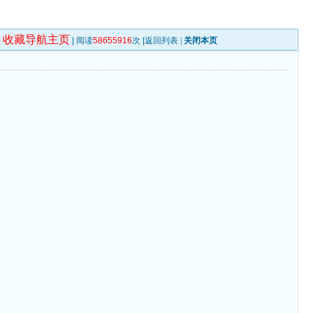
收藏导航主页
| 阅读
58655916
次 |
返回列表
|
关闭本页