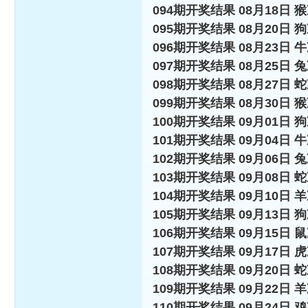
094期开奖结果 08月18日 猴冲虎 
095期开奖结果 08月20日 狗冲龙 
096期开奖结果 08月23日 牛冲羊 
097期开奖结果 08月25日 兔冲鸡 
098期开奖结果 08月27日 蛇冲猪 
099期开奖结果 08月30日 猴冲虎 
100期开奖结果 09月01日 狗冲龙 
101期开奖结果 09月04日 牛冲羊 
102期开奖结果 09月06日 兔冲鸡 
103期开奖结果 09月08日 蛇冲猪 
104期开奖结果 09月10日 羊冲牛 
105期开奖结果 09月13日 狗冲龙 
106期开奖结果 09月15日 鼠冲马 
107期开奖结果 09月17日 虎冲猴 
108期开奖结果 09月20日 蛇冲猪 
109期开奖结果 09月22日 羊冲牛 
110期开奖结果 09月24日 鸡冲兔 