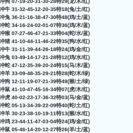
07-19-20-31-30-28特29(龙/木/红)
31-32-45-12-20-35特18(兔/土/红)
36-21-16-38-47-30特48(鸡/土/蓝)
34-16-24-02-01-07特36(鸡/木/蓝)
07-27-46-47-21-33特04(蛇/水/蓝)
41-10-44-11-46-22特35(狗/水/红)
31-11-39-44-26-18特24(鸡/金/红)
03-49-14-17-21-28特12(鸡/水/红)
47-12-35-39-20-24特15(马/木/蓝)
33-09-48-35-29-21特28(蛇/木/绿)
12-11-19-07-21-39特49(猴/土/绿)
41-10-47-45-16-34特07(虎/木/红)
40-02-23-17-36-32特03(马/金/蓝)
05-13-34-39-22-09特40(蛇/土/红)
30-23-38-10-19-11特13(猴/水/红)
23-44-11-47-03-04特24(鸡/金/红)
05-46-14-20-12-27特26(羊/土/蓝)