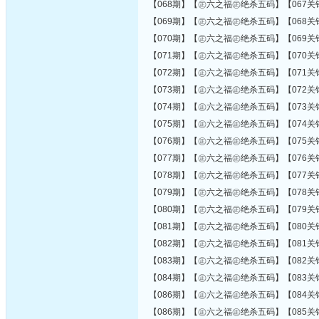
【068期】【㊣六之福㊣绝杀五码】【067关错04】0
【069期】【㊣六之福㊣绝杀五码】【068关错04】0
【070期】【㊣六之福㊣绝杀五码】【069关错04】0
【071期】【㊣六之福㊣绝杀五码】【070关错04】0
【072期】【㊣六之福㊣绝杀五码】【071关错04】0
【073期】【㊣六之福㊣绝杀五码】【072关错04】0
【074期】【㊣六之福㊣绝杀五码】【073关错04】0
【075期】【㊣六之福㊣绝杀五码】【074关错04】0
【076期】【㊣六之福㊣绝杀五码】【075关错04】1
【077期】【㊣六之福㊣绝杀五码】【076关错04】0
【078期】【㊣六之福㊣绝杀五码】【077关错04】0
【079期】【㊣六之福㊣绝杀五码】【078关错04】0
【080期】【㊣六之福㊣绝杀五码】【079关错04】0
【081期】【㊣六之福㊣绝杀五码】【080关错04】0
【082期】【㊣六之福㊣绝杀五码】【081关错04】0
【083期】【㊣六之福㊣绝杀五码】【082关错04】0
【084期】【㊣六之福㊣绝杀五码】【083关错04】0
【086期】【㊣六之福㊣绝杀五码】【084关错05】0
【086期】【㊣六之福㊣绝杀五码】【085关错05】0