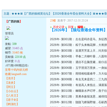
主题 :
★★★〓【广西的狼精英论坛】【2026香港全年⑥合资料大全】〓★★★
23楼
发表于: 2017-12-31 23:24
【
广西的狼
】
u
历史记录
u
回复
u
编辑
u
【2026年】【狼坛香港全年资料】
管理员
2026年- 第001期： 左右是码亦是马。东征
发帖:
339
2026年- 第002期： 粽子头来梅花脚，大将
威望:
31465 点
2026年- 第003期： 造遇芳芳直上天，问关
铜币:
31465 枚
2026年- 第004期： 早春二月柳叶垂，八面
贡献值:
22110 点
好评度:
0 点
2026年- 第005期： 遇目不忘脑里藏，前仆
↓071期-080期总结↓
2026年- 第006期： 玉宇澄清万里挟，一身
至尊十码内状元榜
2026年- 第007期： 雨情相锐最难寻，力大
收藏:langtan8.com
【清月】
2026年- 第008期： 有去无来是四二，三九
【龙炎】
2026年- 第009期： 有道高人来指点，满屋
【阿立】
2026年- 第010期： 幽咽泉水声叮呼，燕子
【小白云】
【八肖王】
2026年- 第011期： 英勇杀敌报龙恩，难得
【君子剑】
2026年- 第012期： 隐隐飞桥隔野烟，石矾
【鹤顶红】