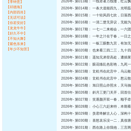
2026年- 第013期： 一线牵著万线缕，红云
【李钟意】
【邱德海】
2026年- 第014期： 一条大道能四九，光明
【内部四肖】
2026年- 第015期： 一十轻风四七吹，日落
【无话可说】
2026年- 第016期： 一清二楚无异议，无能
【你若安好】
【龙龙牛牛】
2026年- 第017期： 一七一二来相会，一六
【好久不中】
2026年- 第018期： 一年之汁在于春，一日
【不知火舞】
2026年- 第019期： 一板三眼数九宫，有加
【紫色东来】
【年少不知苦】
2026年- 第020期： 也来看三四二三，九十
2026年- 第021期： 遥知兄弟登高处，遭插
2026年- 第022期： 眼花绦乱色彩艳，九死
2026年- 第023期： 玄机书在此言中，乌云
2026年- 第024期： 玄机书在此言中，愁云
2026年- 第025期： 旭日照山亦照水，天马
2026年- 第026期： 斜月三更门关开，回首
2026年- 第027期： 笑逐颜开双一春，顺手
2026年- 第028期： 小心三六赶来特，本期
2026年- 第029期： 羡君终解古人心，深构
2026年- 第030期： 喜怒哀乐没一二，真假
2026年- 第031期： 西在路上你我他，三言