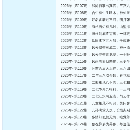
2026年- 第107期： 和尚何事出真言，三宫
2026年- 第108期： 合中有生生旺木，神仙
2026年- 第109期： 好名多磨过三河，明月
2026年- 第110期： 海枯石烂有几时，山盟
2026年- 第111期： 归根到底终需离，一杯
2026年- 第112期： 瓜田李下五六加，千载
2026年- 第113期： 风云骤变三成二，神州
2026年- 第114期： 风云突变青龙现，一十
2026年- 第115期： 风雨围着我来转，三更
2026年- 第116期： 分前合后天上挂，三八
2026年- 第117期： 二与三八取合数，春花
2026年- 第118期： 二四相见八不离，三七
2026年- 第119期： 二七争开九得利，一三
2026年- 第120期： 二七江水向五流，与云
2026年- 第121期： 儿童相见不相识，笑问
2026年- 第122期： 儿孙满堂人欢，长恨离别
2026年- 第123期： 多情却似总无情，唯觉
2026年- 第124期： 独在异乡为异客，每逢