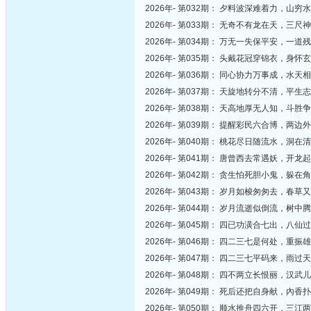
2026年- 第032期： 夕料波深难着力，山穷
2026年- 第033期： 无奇不有龙在天，三尺
2026年- 第034期： 万无一失保平安，一道
2026年- 第035期： 头戴花冠穿锦衣，身怀
2026年- 第036期： 同心协力万事成，水天
2026年- 第037期： 天旋地转分不清，平生
2026年- 第038期： 天高地厚无人知，斗胜
2026年- 第039期： 提醒彩民六合博，两边
2026年- 第040期： 桃花尽日随流水，洞在
2026年- 第041期： 唐曾西去常遇妖，开龙
2026年- 第042期： 贪生怕死胆小鬼，躲在
2026年- 第043期： 岁月如梭匆匆去，春草
2026年- 第044期： 岁月流逝似倒流，树中
2026年- 第045期： 四已功潢合七出，八仙
2026年- 第046期： 四二三七是何处，重振
2026年- 第047期： 四二三七平码来，雨过
2026年- 第048期： 四不两立长恨丽，汉武儿
2026年- 第049期： 死后还把自身献，內香
2026年- 第050期： 顺水推舟四六开，三江