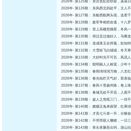
2026年- 第125期： 东宫贵妃在吵架，蒸蒸
2026年- 第126期： 东风西北四处平，主人
2026年- 第127期： 东船西航两头现，送君
2026年- 第128期： 敌军争相把命逃，十八
2026年- 第129期： 登上高楼想摘星，冬风
2026年- 第130期： 得过且过做好人，马嘶
2026年- 第131期： 道成珠玉在挥毫，欲知
2026年- 第132期： 大雪纷飞白绒绒，冬天
2026年- 第133期： 大好时光不可丟，风流
2026年- 第134期： 聪明丽人人称宠，少年
2026年- 第135期： 春雨绵绵润万物，八支
2026年- 第136期： 春光灿烂天气好，双喜
2026年- 第137期： 春风十里扬州路，卷上
2026年- 第138期： 春城无处不开花，人面
2026年- 第139期： 趁人之危吼三门，一丝
2026年- 第140期： 嫦娥玉兔来探望，红果
2026年- 第141期： 才高七斗差一升，分猴
2026年- 第142期： 不劳而获人懒猪，一日
2026年- 第143期： 笨头笨脑吾出码，游山