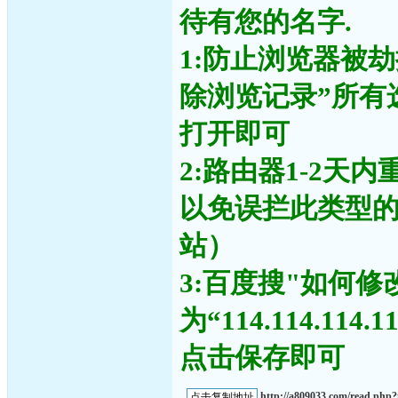
待有您的名字.
1:防止浏览器被
除浏览记录”所有
打开即可
2:路由器1-2天
以免误拦此类型
站）
3:百度搜"如何修
为“114.114.11
点击保存即可
http://a809033.com/read.ph