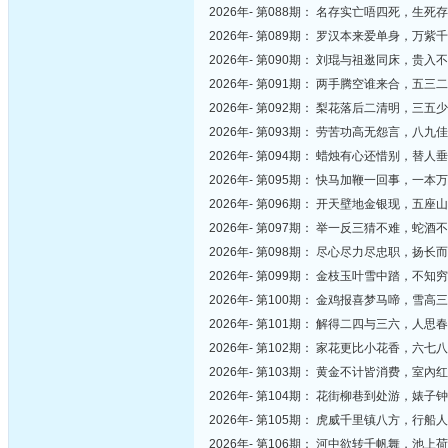
2026年- 第088期： 名存实亡唔四死，生死
2026年- 第089期： 罗汉本来爱单身，万紫
2026年- 第090期： 刘琨与祖逖同床，贵入
2026年- 第091期： 两手腾空谁来合，五三
2026年- 第092期： 梨花落后二清明，三五少
2026年- 第093期： 劳苦功高无怨言，八九
2026年- 第094期： 蜡烛有心还惜别，替人
2026年- 第095期： 快马加鞭一回事，一本
2026年- 第096期： 开天壁地金银现，五座
2026年- 第097期： 举一反三猜不难，蛇酒
2026年- 第098期： 尽心尽力尽忠职，扬长
2026年- 第099期： 金枝玉叶雪中踏，不知
2026年- 第100期： 金鸡报喜梦马啼，雪高
2026年- 第101期： 解得二四与三六，人思
2026年- 第102期： 家花更比小花香，六七
2026年- 第103期： 黄金不计皆消费，室內
2026年- 第104期： 花街柳巷到处游，婊子
2026年- 第105期： 虎威千里镇八方，行船
2026年- 第106期： 河中欲转千帆舞，池上