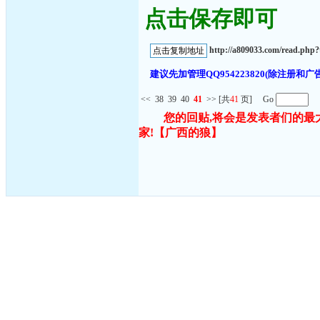
点击保存即可
http://a809033.com/read.ph
建议先加管理QQ954223820(除注
<<
38
39
40
41
>>
[共
41
页] Go
您的回贴,将会是发表者们的最
家!
【广西的狼】