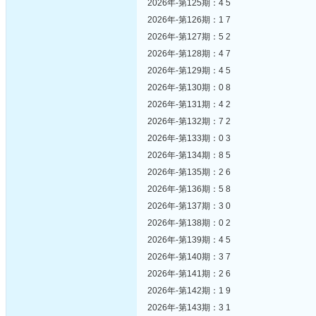
2026年-第125期：4 5
2026年-第126期：1 7
2026年-第127期：5 2
2026年-第128期：4 7
2026年-第129期：4 5
2026年-第130期：0 8
2026年-第131期：4 2
2026年-第132期：7 2
2026年-第133期：0 3
2026年-第134期：8 5
2026年-第135期：2 6
2026年-第136期：5 8
2026年-第137期：3 0
2026年-第138期：0 2
2026年-第139期：4 5
2026年-第140期：3 7
2026年-第141期：2 6
2026年-第142期：1 9
2026年-第143期：3 1