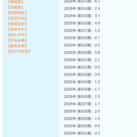
2026年-第013期：6 1
【李钟意】
【邱德海】
2026年-第014期：2 4
【内部四肖】
2026年-第015期：3 7
【无话可说】
2026年-第016期：4 9
【你若安好】
【龙龙牛牛】
2026年-第017期：1 2
【好久不中】
2026年-第018期：4 7
【不知火舞】
2026年-第019期：4 5
【紫色东来】
【年少不知苦】
2026年-第020期：5 8
2026年-第021期：2 1
2026年-第022期：0 5
2026年-第023期：3 6
2026年-第024期：1 3
2026年-第025期：1 7
2026年-第026期：2 3
2026年-第027期：1 7
2026年-第028期：2 5
2026年-第029期：1 9
2026年-第030期：8 0
2026年-第031期：4 3