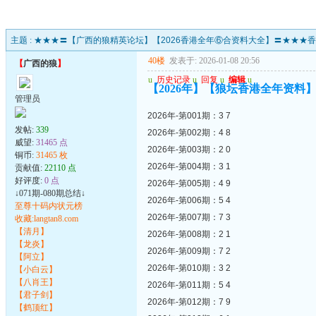
主题 :
★★★〓【广西的狼精英论坛】【2026香港全年⑥合资料大全】〓★★★
40楼
发表于: 2026-01-08 20:56
【
广西的狼
】
u
历史记录
u
回复
u
编辑
u
【2026年】【狼坛香港全年资料】
管理员
2026年-第001期：3 7
发帖:
339
2026年-第002期：4 8
威望:
31465 点
2026年-第003期：2 0
铜币:
31465 枚
2026年-第004期：3 1
贡献值:
22110 点
好评度:
0 点
2026年-第005期：4 9
↓071期-080期总结↓
2026年-第006期：5 4
至尊十码内状元榜
2026年-第007期：7 3
收藏:langtan8.com
【清月】
2026年-第008期：2 1
【龙炎】
2026年-第009期：7 2
【阿立】
2026年-第010期：3 2
【小白云】
【八肖王】
2026年-第011期：5 4
【君子剑】
2026年-第012期：7 9
【鹤顶红】