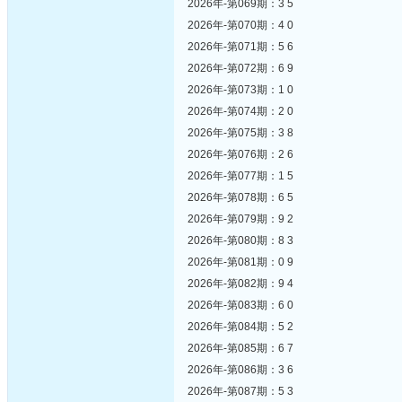
2026年-第069期：3 5
2026年-第070期：4 0
2026年-第071期：5 6
2026年-第072期：6 9
2026年-第073期：1 0
2026年-第074期：2 0
2026年-第075期：3 8
2026年-第076期：2 6
2026年-第077期：1 5
2026年-第078期：6 5
2026年-第079期：9 2
2026年-第080期：8 3
2026年-第081期：0 9
2026年-第082期：9 4
2026年-第083期：6 0
2026年-第084期：5 2
2026年-第085期：6 7
2026年-第086期：3 6
2026年-第087期：5 3