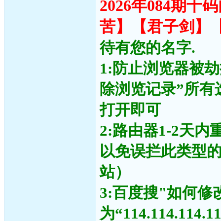
2026年084期
苦】【君子剑】
待有您的名字.
1:防止浏览器被
除浏览记录”所有
打开即可
2:路由器1-2天
以免误拦此类型
站）
3:百度搜"如何修
为“114.114.11