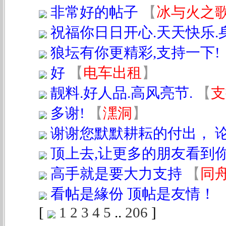
非常好的帖子
【
冰与火之
祝福你日日开心.天天快乐.
狼坛有你更精彩,支持一下!
好
【
电车出租
】
靓料.好人品.高风亮节.
【
支
多谢!
【
潶洞
】
谢谢您默默耕耘的付出， 
顶上去,让更多的朋友看到
高手就是要大力支持
【
同
看帖是緣份 顶帖是友情！
[
1
2
3
4
5
..
206
]