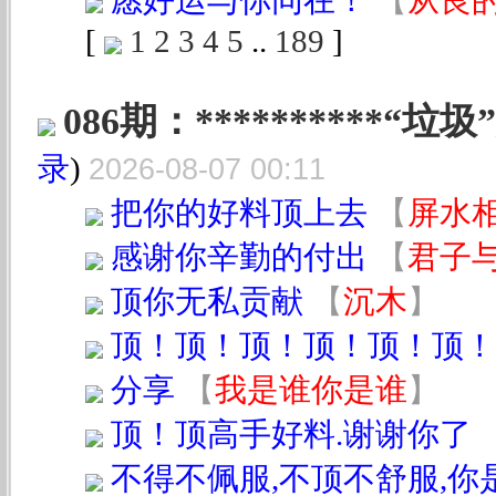
愿好运与你同在！
【
从良
[
1
2
3
4
5
..
189
]
086期：**********“垃圾”
录
)
2026-08-07 00:11
把你的好料顶上去
【
屏水
感谢你辛勤的付出
【
君子
顶你无私贡献
【
沉木
】
顶！顶！顶！顶！顶！顶！
分享
【
我是谁你是谁
】
顶！顶高手好料.谢谢你了
不得不佩服,不顶不舒服,