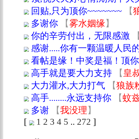
回贴,只为顶你~~~~~~~
【
多谢你
【
雾水姻缘
】
你的辛劳付出，无限感激
感谢.....你有一颗温暖人民的
看帖是缘！中奖是福！顶你
高手就是要大力支持
【
皇
大力灌水,大力打气
【
狼族
高手........永远支持你
【
蚊
多谢
【
我没理
】
[
1
2
3
4
5
..
272
]