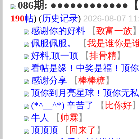
086期: ●●●●●●●●●●●
190
帖
) (
历史记录
)
2026-08-07 11
感谢你的好料
【
致富一族
佩服佩服。
【
我是谁你是
好料,顶一顶
【
排骨精
】
看帖是缘！中奖是福！顶你
感谢分享
【
棒棒糖
】
顶你到月亮星球！顶你无私
(*^__^*) 辛苦了
【
比你好
牛人
【
帅霖
】
顶顶顶
【
回来了
】