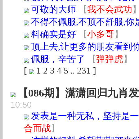
可敬的大师
【
我不会武功
不得不佩服,不顶不舒服,
料确实是好
【
小多哥
】
顶上去,让更多的朋友看到
佩服，辛苦了
【
弹弹虎
】
[
1
2
3
4
5
..
231
]
【086期】潇潇回归九肖
10:50
发表是一种无私，坚持是一
合而战
】