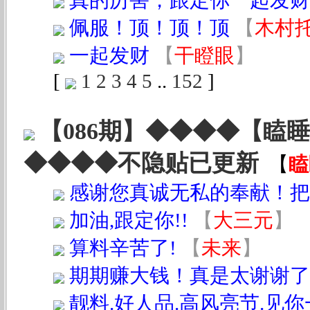
真的厉害，跟定你一起发财
佩服！顶！顶！顶
【
木村
一起发财
【
干瞪眼
】
[
1
2
3
4
5
..
152
]
【086期】◆◆◆◆【瞌
◆◆◆◆不隐贴已更新
【
瞌
感谢您真诚无私的奉献！把
加油,跟定你!!
【
大三元
】
算料辛苦了!
【
未来
】
期期赚大钱！真是太谢谢了
靓料.好人品.高风亮节.见