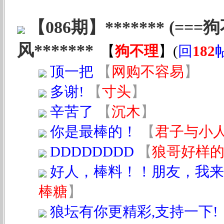
【086期】******* (=
风*******
【
狗不理
】
(
回
182
顶一把
【
网购不容易
】
多谢!
【
寸头
】
辛苦了
【
沉木
】
你是最棒的！
【
君子与小
DDDDDDDD
【
狼哥好样
好人，棒料！！朋友，我来
棒糖
】
狼坛有你更精彩,支持一下!