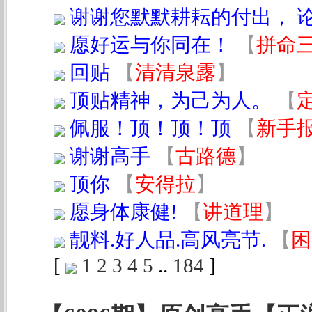
谢谢您默默耕耘的付出， 
愿好运与你同在！
【
拼命
回贴
【
清清泉露
】
顶贴精神，为己为人。
【
佩服！顶！顶！顶
【
新手
谢谢高手
【
古路德
】
顶你
【
安得拉
】
愿身体康健!
【
讲道理
】
靓料.好人品.高风亮节.
【
困
[
1
2
3
4
5
..
184
]