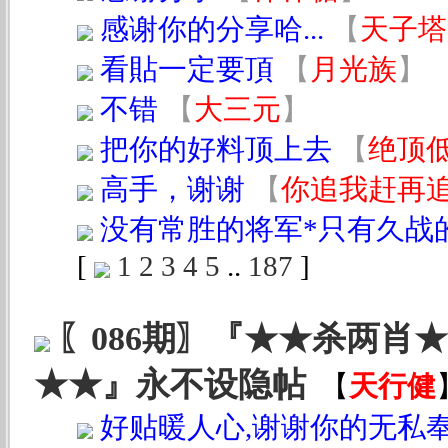
感谢你的分享哈...
【
天子塔
看貼一定要頂
【
月光族
】
不错
【
大三元
】
把你的好料顶上去
【
绝顶
高手，谢谢
【
你追我赶再
没有常胜的将军*只有久战的
[
1
2
3
4
5
..
187
]
〖086期〗『★★杀两肖
★★』永不设隐帖
【
天行健
好贴暖人心,谢谢你的无私奉献!!