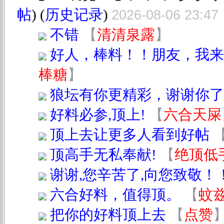
帖
) (
历史记录
)
2026-08-06 23:47
不错
【
清清泉露
】
好人，棒料！！朋友，我来
棒糖
】
狼坛有你更精彩，谢谢你了
好料必参,顶上!
【
六合天屎
顶上去让更多人看到好帖
顶高手无私奉献!
【
绝顶低
谢谢,您辛苦了,向您致敬！
六合好料，值得顶。
【
蚊
把你的好料顶上去
【
点赞