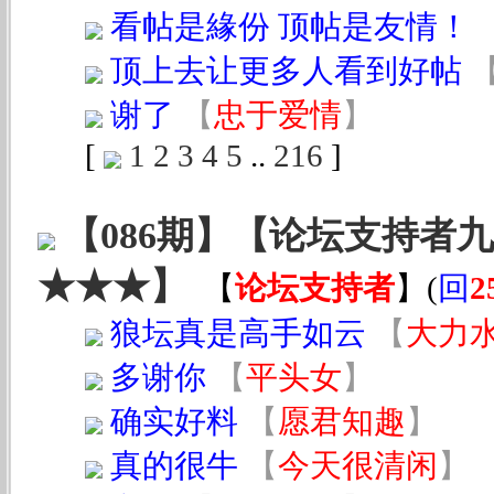
看帖是緣份 顶帖是友情！
顶上去让更多人看到好帖
谢了
【
忠于爱情
】
[
1
2
3
4
5
..
216
]
【086期】【论坛支持者
★★★】
【
论坛支持者
】
(
回
2
狼坛真是高手如云
【
大力
多谢你
【
平头女
】
确实好料
【
愿君知趣
】
真的很牛
【
今天很清闲
】