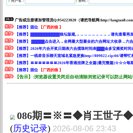
y
用户名：
y
密码：
086期〓※〓◆肖王世子
(
历史记录
)
2026-08-06 23:43