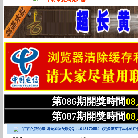
第086期開獎時間
0
第087期開獎時間
0
『
广西的狼论坛-请先加防失联QQ：1018170554--(更多澳菜可从本站