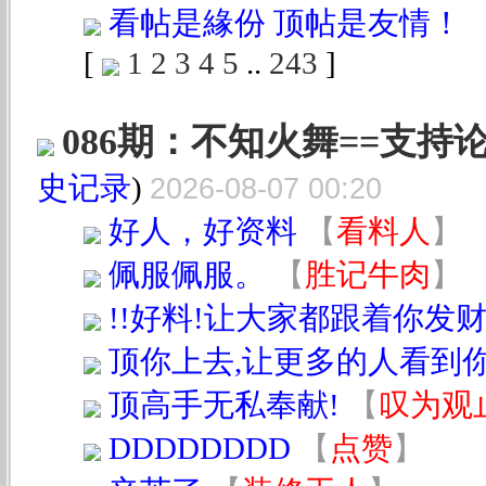
看帖是緣份 顶帖是友情！
[
1
2
3
4
5
..
243
]
086期：不知火舞==支持
史记录
)
2026-08-07 00:20
好人，好资料
【
看料人
】
佩服佩服。
【
胜记牛肉
】
!!好料!让大家都跟着你发财!
顶你上去,让更多的人看到
顶高手无私奉献!
【
叹为观
DDDDDDDD
【
点赞
】