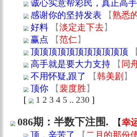
诚心实意帮彩民，真正高手
感谢你的坚持发表
【
熟悉
好料
【
淡定走下去
】
赢点
【
范仁
】
顶顶顶顶顶顶顶顶顶顶顶
高手就是要大力支持
【
同
不用怀疑,跟了
【
韩美剧
】
顶你
【
裴度胜
】
[
1
2
3
4
5
..
230
]
086期：半数下注围.
【
幸
顶，辛苦了
【
二月的那份