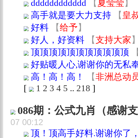
dddddddddddd
【
夏莹莹
】
高手就是要大力支持
【
皇
好料
【
给予
】
好人，好资料
【
支持大家
顶顶顶顶顶顶顶顶顶顶顶
好贴暖人心,谢谢你的无私奉献!!
高！高！高！
【
非洲总动
[
1
2
3
4
5
..
218
]
086期：公式九肖（感谢
07 00:12
顶！顶高手好料.谢谢你了