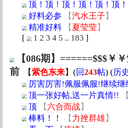
顶！顶！顶！顶！顶！顶！
好料必参
【
汽水王子
】
精准好料
【
夏莹莹
】
[
1
2
3
4
5
..
183
]
【086期】======$$$
前
【
紫色东来
】
(
回
243
帖
) (
历
厉害厉害!佩服佩服!继续继
顶一张好帖,送一片真情!!
顶
【
六合而战
】
棒料！！
【
力挫群雄
】