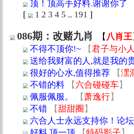
顶！顶高手好料.谢谢你了
[
1
2
3
4
5
..
191
]
086期：改赌九肖
【
八肖王
不得不顶你!~
【
君子与小
送给我财富的人,就是我的
很好的心水,值得推荐
【
潶
不错的料
【
六合碰碰车
】
佩服佩服。
【
萧逸行
】
不错
【
甜甜圈
】
六合人士永远支持你！论坛
好料,顶一顶
【
特码影子
】