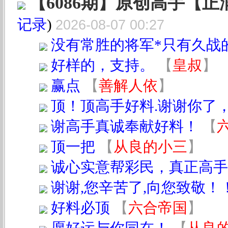
【6086期】原创高手【
记录
)
2026-08-07 00:27
没有常胜的将军*只有久战的
好样的，支持。
【
皇叔
】
赢点
【
善解人依
】
顶！顶高手好料.谢谢你了
谢高手真诚奉献好料！
【
顶一把
【
从良的小三
】
诚心实意帮彩民，真正高手
谢谢,您辛苦了,向您致敬！
好料必顶
【
六合帝国
】