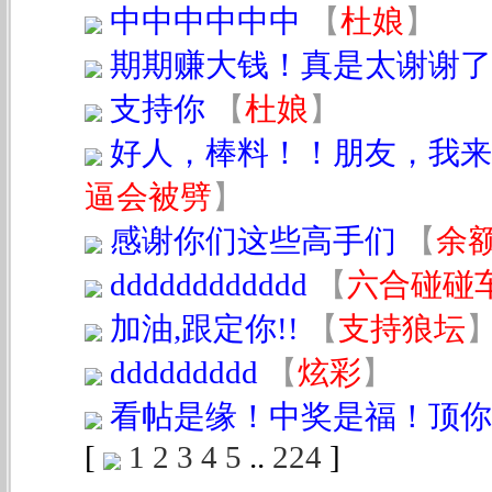
中中中中中中
【
杜娘
】
期期赚大钱！真是太谢谢了
支持你
【
杜娘
】
好人，棒料！！朋友，我来
逼会被劈
】
感谢你们这些高手们
【
余
dddddddddddd
【
六合碰碰
加油,跟定你!!
【
支持狼坛
ddddddddd
【
炫彩
】
看帖是缘！中奖是福！顶你
[
1
2
3
4
5
..
224
]