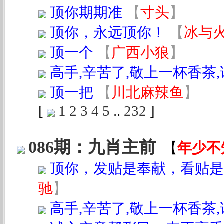
顶你期期准
【
寸头
】
顶你，永远顶你！
【
冰与
顶一个
【
广西小狼
】
高手,辛苦了,敬上一杯香茶
顶一把
【
川北麻辣鱼
】
[
1
2
3
4
5
..
232
]
086期：九肖主前
【
年少不
顶你，发贴是奉献，看贴是
驰
】
高手,辛苦了,敬上一杯香茶