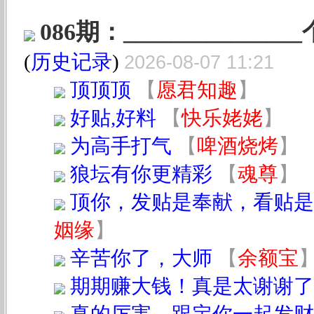
086期：______________
(
历史记录
)
2026-08-07 11:21
顶顶顶
【
愿君知趣
】
好贴,好料
【
快乐姥姥
】
为高手打气
【
啤酒烧烤
】
狼坛有你更精彩
【
魂尊
】
顶你，发贴是奉献，看贴是
姻缘
】
辛苦你了，大师
【
余额宝
期期赚大钱！真是太谢谢了