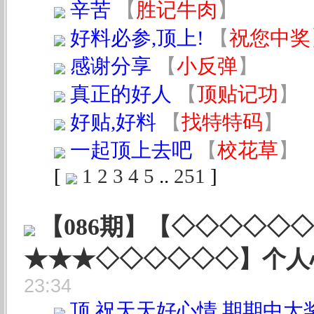
辛苦
【
胜记牛肉
】
好料必参,顶上!
【
祝您中奖
感谢分享
【
小反弹
】
真正的好人
【
顶贴记功
】
好贴,好料
【
找特特码
】
一起顶上去吧
【
校花草
】
[
1
2
3
4
5
..
251
]
【086期】【◇◇◇◇◇
★★★◇◇◇◇◇◇】个人
23:34
顶,祝天天好心情,期期中大奖