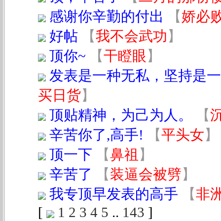
感谢你辛勤的付出
【
娇必
好帖
【
我不会武功
】
顶你~
【
干瞪眼
】
发表是一种无私，坚持是一
买日货
】
顶贴精神，为己为人。
【
辛苦你了,高手!
【
平头女
】
顶一下
【
鼻祖
】
辛苦了
【
装逼会被劈
】
我专顶早发表的高手
【
非
[
1
2
3
4
5
..
143
]