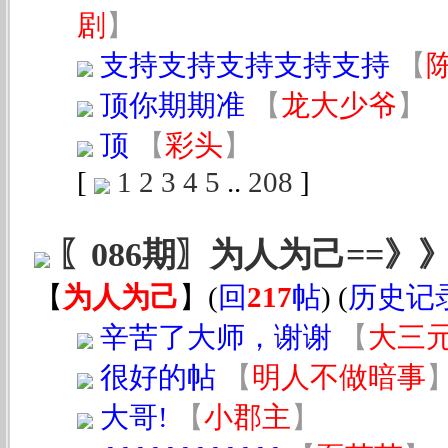
剧
】
支持支持支持支持支持
【
顶你期期准
【
龙大少爷
】
顶
【
彩头
】
[
1
2
3
4
5
..
208
]
〖086期〗为人为己==
【
为人为己
】
(
回
217
帖
) (
历史记
辛苦了大师，谢谢
【
大三
很好的帖
【
明人不做暗事
大哥!
【
小郡主
】