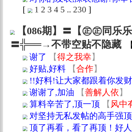
[
1
2
3
4
5
..
230
]
【086期】〓【㊣㊣同乐
〓╬══→不带空贴不隐藏
谢了
【
得之我幸
】
好贴,好料
【
合作
】
!!好料!让大家都跟着你发财!
谢谢了,加油
【
善解人依
】
算料辛苦了,顶一顶
【
风中
对坚持无私发帖的高手强顶
顶了再看，看了再顶！好人