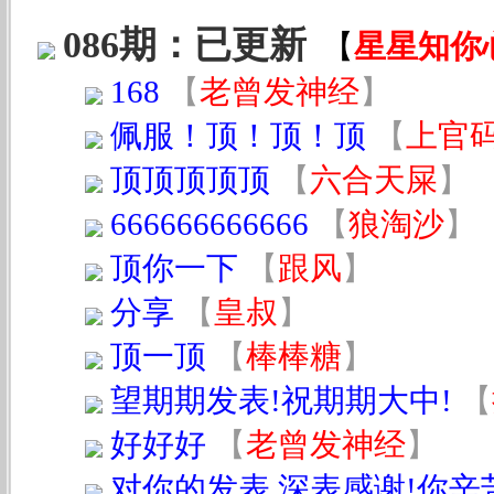
086期：已更新
【
星星知你
168
【
老曾发神经
】
佩服！顶！顶！顶
【
上官
顶顶顶顶顶
【
六合天屎
】
666666666666
【
狼淘沙
】
顶你一下
【
跟风
】
分享
【
皇叔
】
顶一顶
【
棒棒糖
】
望期期发表!祝期期大中!
【
好好好
【
老曾发神经
】
对你的发表,深表感谢!你辛苦