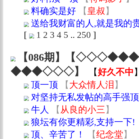
料确实是好
【
皇叔
】
送给我财富的人,就是我的
[
1
2
3
4
5
..
250
]
【086期】【◇◇◇◆◆
◆◆◆◇◇◇】
【
好久不中
顶一顶
【
大众情人泪
】
对坚持无私发帖的高手强顶
牛人
【
从良的小三
】
狼坛有你更精彩,支持一下!
顶、辛苦了！
【
纪念堂
】