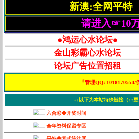
新澳:全网平特
请进入☞10
●鸿运心水论坛●
金山彩霸心水论坛
论坛广告位置招租
『管理QQ: 1018170
↓↓以下为本站特殊链接（↑↑
六合彩◆开奖时间
全年资料保留专区
平特◆复式统计器