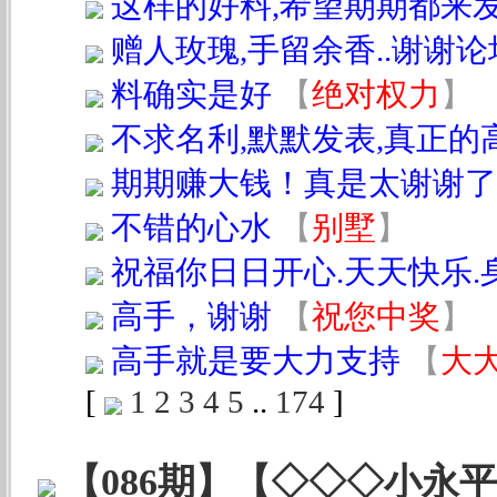
这样的好料,希望期期都来
赠人玫瑰,手留余香..谢谢
料确实是好
【
绝对权力
】
不求名利,默默发表,真正的
期期赚大钱！真是太谢谢了
不错的心水
【
别墅
】
祝福你日日开心.天天快乐.
高手，谢谢
【
祝您中奖
】
高手就是要大力支持
【
大
[
1
2
3
4
5
..
174
]
【086期】【◇◇◇小永