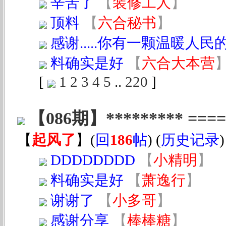
辛苦了
【
装修工人
】
顶料
【
六合秘书
】
感谢.....你有一颗温暖人民的
料确实是好
【
六合大本营
[
1
2
3
4
5
..
220
]
【086期】********* ==
【
起风了
】
(
回
186
帖
) (
历史记录
DDDDDDDD
【
小精明
】
料确实是好
【
萧逸行
】
谢谢了
【
小多哥
】
感谢分享
【
棒棒糖
】