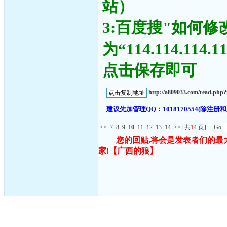
站）
3:百度搜"如何修
为“114.114.11
点击保存即可
http://a809033.com/read.ph
建议先加管理QQ：1018170554(除
<<
7
8
9
10
11
12
13
14
>>
[共
14
页] Go
您的回贴,将会是发表者们的最
家!
【广西的狼】