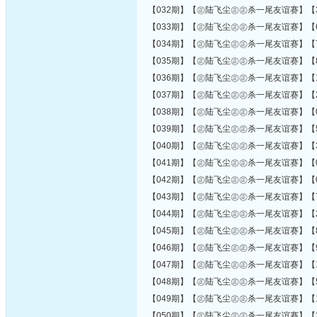
【032期】【㊣陆飞尘㊣㊣杀一尾友谊赛】【3
【033期】【㊣陆飞尘㊣㊣杀一尾友谊赛】【6
【034期】【㊣陆飞尘㊣㊣杀一尾友谊赛】【7
【035期】【㊣陆飞尘㊣㊣杀一尾友谊赛】【8
【036期】【㊣陆飞尘㊣㊣杀一尾友谊赛】【1
【037期】【㊣陆飞尘㊣㊣杀一尾友谊赛】【2
【038期】【㊣陆飞尘㊣㊣杀一尾友谊赛】【0
【039期】【㊣陆飞尘㊣㊣杀一尾友谊赛】【5
【040期】【㊣陆飞尘㊣㊣杀一尾友谊赛】【3
【041期】【㊣陆飞尘㊣㊣杀一尾友谊赛】【0
【042期】【㊣陆飞尘㊣㊣杀一尾友谊赛】【0
【043期】【㊣陆飞尘㊣㊣杀一尾友谊赛】【7
【044期】【㊣陆飞尘㊣㊣杀一尾友谊赛】【2
【045期】【㊣陆飞尘㊣㊣杀一尾友谊赛】【8
【046期】【㊣陆飞尘㊣㊣杀一尾友谊赛】【9
【047期】【㊣陆飞尘㊣㊣杀一尾友谊赛】【1
【048期】【㊣陆飞尘㊣㊣杀一尾友谊赛】【5
【049期】【㊣陆飞尘㊣㊣杀一尾友谊赛】【1
【050期】【㊣陆飞尘㊣㊣杀一尾友谊赛】【2