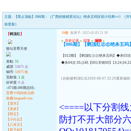
主题 :
【禁止顶贴】086期：｛广西的狼精英论坛｝绝杀五码区统计结果==》｛开
前更新｝
10楼
发表于: 2025-02-05 21:39
【
鹤顶红
】
u
历史记录
u
回复
u
编辑
u
【086期】【鹤顶红㊣㊣绝杀五码】【002
狼坛至尊天使
【013期】【鹤顶红㊣㊣绝杀五码】◆杀03次:23,37,4
发帖:
53
◆杀04次:35,(1码【001关错00】13,24,04,22
威望:
53075 点
铜币:
53075 枚
贡献值:
2 点
[ 此帖被鹤顶红在2026-08-07 22:25重新编辑 
好评度:
0 点
↓071期-080期总结↓
至尊十码内状元榜
收藏:langtan8.com
【清月】
<====以下分
【龙炎】
【阿立】
防打不开大部分
【小白云】
【八肖王】
QQ:1018170554)=
【君子剑】