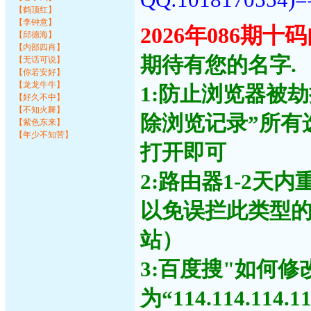
【鹤顶红】
【李钟意】
2026年086期
【邱德海】
【内部四肖】
期待有您的名字.
【无话可说】
【你若安好】
【龙龙牛牛】
1:防止浏览器被
【好久不中】
【不知火舞】
除浏览记录”所有
【紫色东来】
【年少不知苦】
打开即可
2:路由器1-2天
以免误拦此类型
站）
3:百度搜"如何修
为“114.114.11