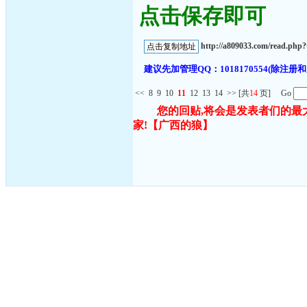
点击保存即可
http://a809033.com/read.ph
建议先加管理QQ：1018170554(除
<<
8
9
10
11
12
13
14
>>
[共
14
页] Go
您的回贴,将会是发表者们的最
家!
【广西的狼】