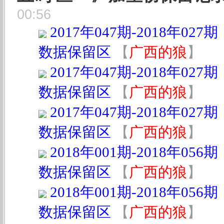
00:56
2017年047期-2018
数据保留区
【
广西的狼
】
2017年047期-2018
数据保留区
【
广西的狼
】
2017年047期-2018
数据保留区
【
广西的狼
】
2018年001期-2018
数据保留区
【
广西的狼
】
2018年001期-2018
数据保留区
【
广西的狼
】