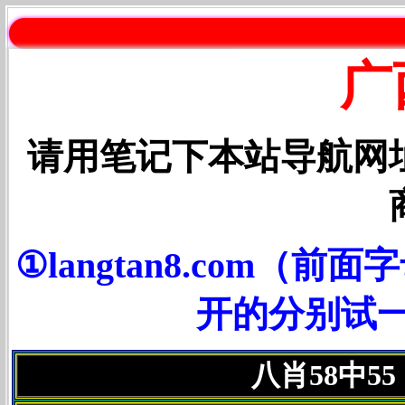
广
请用笔记下本站导航网
①langtan8.com
开的分别试一下
八肖58中5