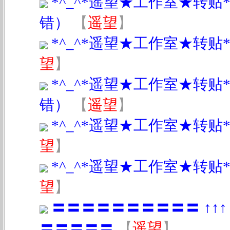
*^_^*遥望★工作室★转贴
错）
【
遥望
】
*^_^*遥望★工作室★转贴
望
】
*^_^*遥望★工作室★转贴
错）
【
遥望
】
*^_^*遥望★工作室★转贴
望
】
*^_^*遥望★工作室★转贴
望
】
〓〓〓〓〓〓〓〓〓〓 ↑↑↑
〓〓〓〓〓
【
遥望
】