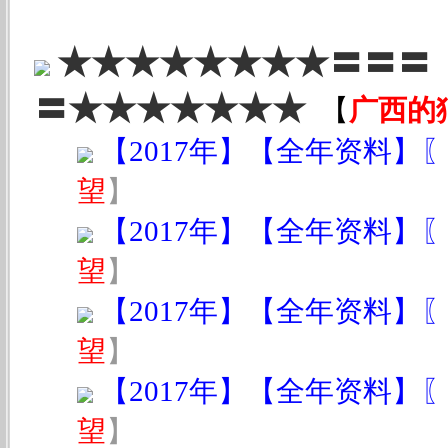
★★★★★★★★〓〓〓【
〓★★★★★★★
【
广西的
【2017年】【全年资料】
望
】
【2017年】【全年资料】
望
】
【2017年】【全年资料】
望
】
【2017年】【全年资料】
望
】