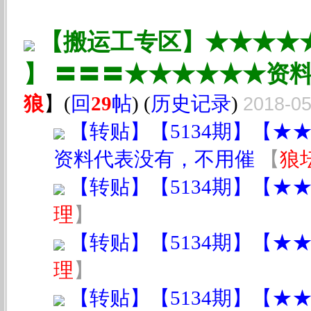
【搬运工专区】★★★★★★
】 〓〓〓★★★★★★资料
狼
】
(
回
29
帖
) (
历史记录
)
2018-05
【转贴】【5134期】【
资料代表没有，不用催
【
狼
【转贴】【5134期】【
理
】
【转贴】【5134期】【
理
】
【转贴】【5134期】【