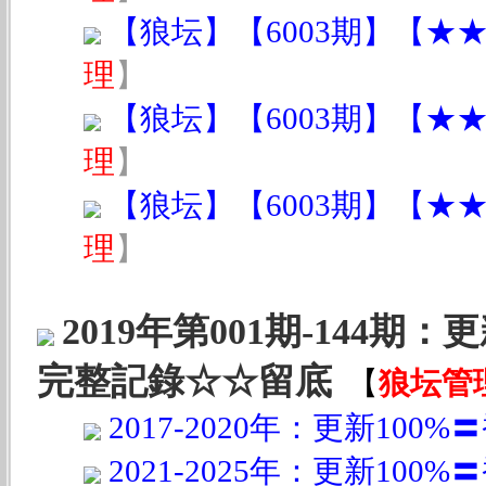
【狼坛】【6003期】【
理
】
【狼坛】【6003期】【
理
】
【狼坛】【6003期】【
理
】
2019年第001期-144期
完整記錄☆☆留底
【
狼坛管
2017-2020年：更新1
2021-2025年：更新1