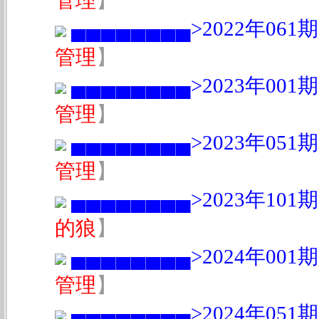
管理
】
▄▄▄▄▄▄▄▄>2022年061期
管理
】
▄▄▄▄▄▄▄▄>2023年001期
管理
】
▄▄▄▄▄▄▄▄>2023年051期
管理
】
▄▄▄▄▄▄▄▄>2023年101期
的狼
】
▄▄▄▄▄▄▄▄>2024年001期
管理
】
▄▄▄▄▄▄▄▄>2024年051期