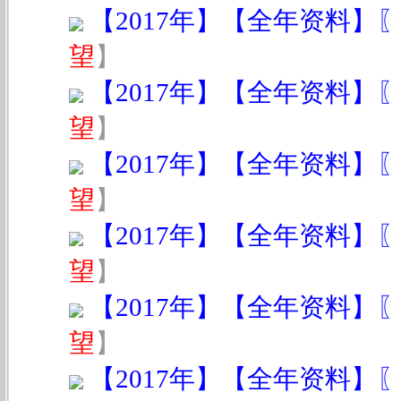
【2017年】【全年资料】
望
】
【2017年】【全年资料】
望
】
【2017年】【全年资料】
望
】
【2017年】【全年资料】
望
】
【2017年】【全年资料】
望
】
【2017年】【全年资料】