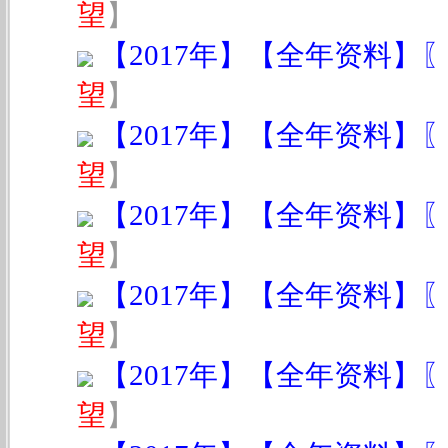
望
】
【2017年】【全年资料】
望
】
【2017年】【全年资料】
望
】
【2017年】【全年资料】
望
】
【2017年】【全年资料】
望
】
【2017年】【全年资料】
望
】