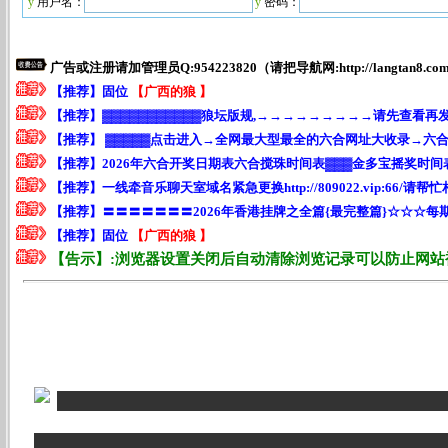
y
用户名：
y
密码：
▄▄▄▄▄▄▄▄▄▄▄▄▄▄
▄▄▄▄▄▄▄▄▄▄▄▄▄▄▄▄▄