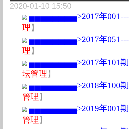
2020-01-10 15:50
▄▄▄▄▄▄▄▄>2017年001-
理
】
▄▄▄▄▄▄▄▄>2017年051-
理
】
▄▄▄▄▄▄▄▄>2017年101期
坛管理
】
▄▄▄▄▄▄▄▄>2018年100期
管理
】
▄▄▄▄▄▄▄▄>2019年001期
管理
】