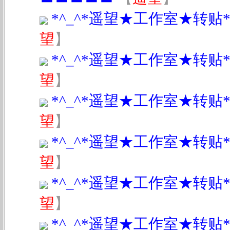
*^_^*遥望★工作室★转贴
望
】
*^_^*遥望★工作室★转贴
望
】
*^_^*遥望★工作室★转贴
望
】
*^_^*遥望★工作室★转贴
望
】
*^_^*遥望★工作室★转贴
望
】
*^_^*遥望★工作室★转贴