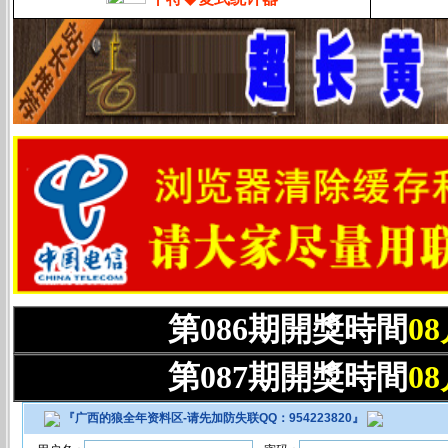
第086期開獎時間
0
第087期開獎時間
0
『
广西的狼全年资料区-请先加防失联QQ：954223820
』