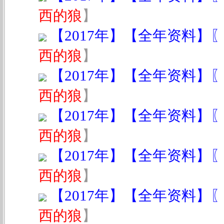
西的狼
】
【2017年】【全年资料】
西的狼
】
【2017年】【全年资料】
西的狼
】
【2017年】【全年资料】
西的狼
】
【2017年】【全年资料】
西的狼
】
【2017年】【全年资料】
西的狼
】