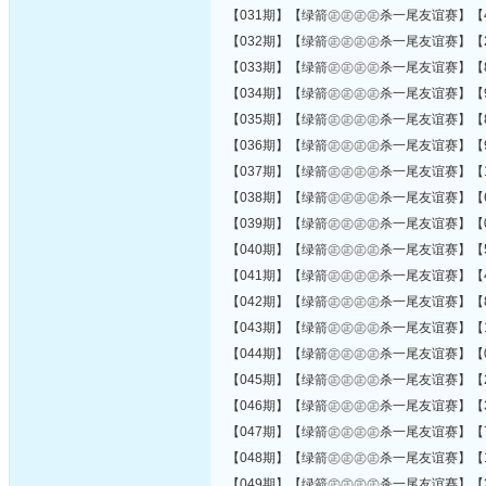
【031期】【绿箭㊣㊣㊣㊣杀一尾友谊赛】【4
【032期】【绿箭㊣㊣㊣㊣杀一尾友谊赛】【2
【033期】【绿箭㊣㊣㊣㊣杀一尾友谊赛】【8
【034期】【绿箭㊣㊣㊣㊣杀一尾友谊赛】【9
【035期】【绿箭㊣㊣㊣㊣杀一尾友谊赛】【8
【036期】【绿箭㊣㊣㊣㊣杀一尾友谊赛】【9
【037期】【绿箭㊣㊣㊣㊣杀一尾友谊赛】【1
【038期】【绿箭㊣㊣㊣㊣杀一尾友谊赛】【6
【039期】【绿箭㊣㊣㊣㊣杀一尾友谊赛】【0
【040期】【绿箭㊣㊣㊣㊣杀一尾友谊赛】【5
【041期】【绿箭㊣㊣㊣㊣杀一尾友谊赛】【4
【042期】【绿箭㊣㊣㊣㊣杀一尾友谊赛】【8
【043期】【绿箭㊣㊣㊣㊣杀一尾友谊赛】【1
【044期】【绿箭㊣㊣㊣㊣杀一尾友谊赛】【0
【045期】【绿箭㊣㊣㊣㊣杀一尾友谊赛】【2
【046期】【绿箭㊣㊣㊣㊣杀一尾友谊赛】【3
【047期】【绿箭㊣㊣㊣㊣杀一尾友谊赛】【7
【048期】【绿箭㊣㊣㊣㊣杀一尾友谊赛】【1
【049期】【绿箭㊣㊣㊣㊣杀一尾友谊赛】【2