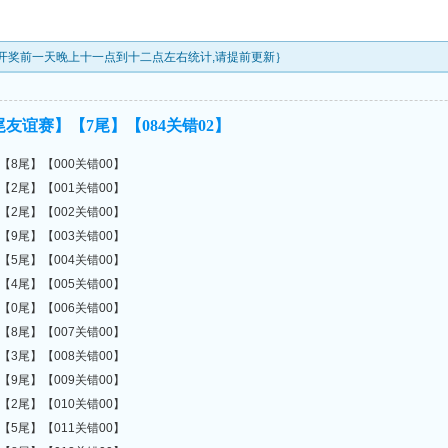
｛开奖前一天晚上十一点到十二点左右统计,请提前更新｝
友谊赛】【7尾】【084关错02】
8尾】【000关错00】
2尾】【001关错00】
2尾】【002关错00】
9尾】【003关错00】
5尾】【004关错00】
4尾】【005关错00】
0尾】【006关错00】
8尾】【007关错00】
3尾】【008关错00】
9尾】【009关错00】
2尾】【010关错00】
5尾】【011关错00】