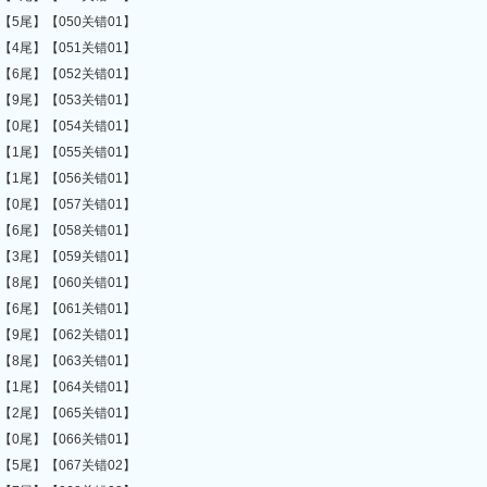
5尾】【050关错01】
4尾】【051关错01】
6尾】【052关错01】
9尾】【053关错01】
0尾】【054关错01】
1尾】【055关错01】
1尾】【056关错01】
0尾】【057关错01】
6尾】【058关错01】
3尾】【059关错01】
8尾】【060关错01】
6尾】【061关错01】
9尾】【062关错01】
8尾】【063关错01】
1尾】【064关错01】
2尾】【065关错01】
0尾】【066关错01】
5尾】【067关错02】