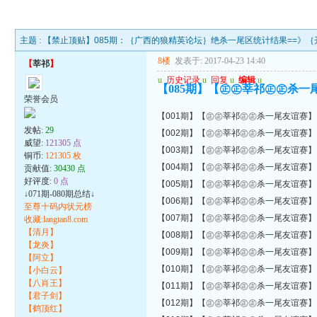
主题 :
【禁止顶贴】085期：｛广西的狼精英论坛｝绝杀一尾区统计结果==》
8楼
发表于: 2017-04-23 14:40
【
莘祁
】
u
历史记录
u
回复
u
编辑
u
【085期】【㊣㊣莘祁㊣㊣杀一尾
荣誉会员
【001期】【㊣㊣莘祁㊣㊣杀一尾友谊赛】【
发帖:
29
【002期】【㊣㊣莘祁㊣㊣杀一尾友谊赛】【
威望:
121305 点
【003期】【㊣㊣莘祁㊣㊣杀一尾友谊赛】【
铜币:
121305 枚
【004期】【㊣㊣莘祁㊣㊣杀一尾友谊赛】【
贡献值:
30430 点
好评度:
0 点
【005期】【㊣㊣莘祁㊣㊣杀一尾友谊赛】【
↓071期-080期总结↓
【006期】【㊣㊣莘祁㊣㊣杀一尾友谊赛】【
至尊十码内状元榜
【007期】【㊣㊣莘祁㊣㊣杀一尾友谊赛】【
收藏:langtan8.com
【清月】
【008期】【㊣㊣莘祁㊣㊣杀一尾友谊赛】【
【龙炎】
【009期】【㊣㊣莘祁㊣㊣杀一尾友谊赛】【
【阿立】
【010期】【㊣㊣莘祁㊣㊣杀一尾友谊赛】【
【小白云】
【八肖王】
【011期】【㊣㊣莘祁㊣㊣杀一尾友谊赛】【
【君子剑】
【012期】【㊣㊣莘祁㊣㊣杀一尾友谊赛】【
【鹤顶红】