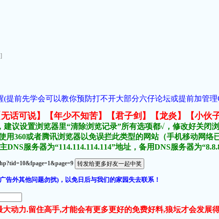
]
(提前先学会可以教你预防打不开大部分六仔论坛或提前加管理QQ:954
元榜:【无话可说】【年少不知苦】【君子剑】【龙炎】【小伙
，建议设置浏览器里“清除浏览记录”所有选项都√，修改好关闭
不要使用360或者腾讯浏览器以免误拦此类型的网站（手机移动网
DNS服务器为“114.114.114.114”地址，备用DNS服务器为“8.8
.php?tid=10&fpage=1&page=9
注册和广告外其他问题勿扰)，以免日后与我们的家园失去联系！
大动力.留住高手,才能会有更多更好的免费好料,狼坛才会发展得