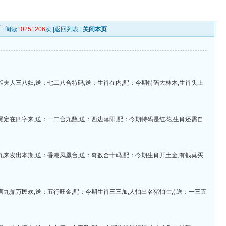
页
| 阅读
10251206
次 |
返回列表
|
关闭本页
将相夫人三八妇,送：七二八合特码,送：生肖在内,配：今期特码大林木,生肖头上
特尾定在四字来,送：一二合九数,送：西边落阳,配：今期特码是红花,生肖还需自
三九来发出本期,送：香港凤凰台,送：奇数合十码,配：今期生肖开土金,有钱莫买
言九鼎万民欢,送：五行旺金,配：今期生肖三三加,人怕出名猪怕壮,(,送：一三五