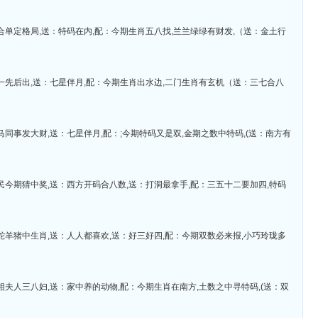
数合单定格局,送：特码在内,配：今期生肖五八找,兰兰绿绿有财发,（送：金土行
合一先后出,送：七星伴月,配：今期生肖出水边,二门生肖有玄机（送：三七合八
马同事发大财,送：七星伴月,配：;今期特码又是双,金期之数中特码,(送：南方有
彩民今期猜中奖,送：西方开码合八数,送：打洞最拿手,配：三五十二要加四,特码
牛蛇羊猪中生肖,送：人人都喜欢,送：好三好四,配：今期双数必来报,小巧玲珑多
将相夫人三八妇,送：家中养的动物,配：今期生肖在南方,土数之中寻特码,(送：双