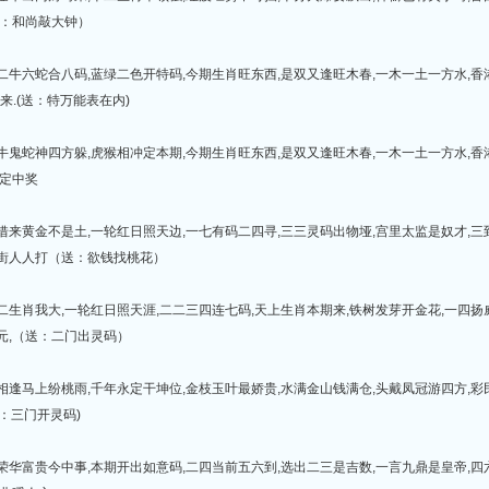
送：和尚敲大钟）
,二牛六蛇合八码,蓝绿二色开特码,今期生肖旺东西,是双又逢旺木春,一木一土一方水,
来.(送：特万能表在内)
发,牛鬼蛇神四方躲,虎猴相冲定本期,今期生肖旺东西,是双又逢旺木春,一木一土一方水,
数定中奖
宝,借来黄金不是土,一轮红日照天边,一七有码二四寻,三三灵码出物垭,宫里太监是奴才,
过街人人打（送：欲钱找桃花）
,十二生肖我大,一轮红日照天涯,二二三四连七码,天上生肖本期来,铁树发芽开金花,一四
元,（送：二门出灵码）
,相逢马上纷桃雨,千年永定干坤位,金枝玉叶最娇贵,水满金山钱满仓,头戴凤冠游四方,彩
送：三门开灵码)
期,荣华富贵今中事,本期开出如意码,二四当前五六到,选出二三是吉数,一言九鼎是皇帝,