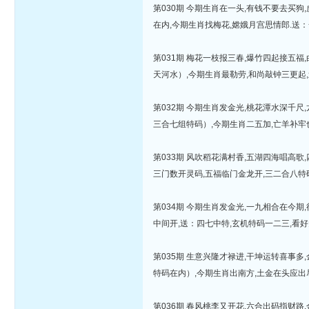
第030期 今期生肖在一头,有钱不要去买狗
在内,今期生肖找梅花,嫦娥月宫思情郎.送
第031期 梅花一枝报三春,爆竹四起接五
天河水）,今期生肖最勒劳,和尚敲钟三更起
第032期 今期生肖发金光,桃花潭水深千
三合七组特码）,今期生肖二五加,亡羊补
第033期 风吹稻花满村香,五湖四海唱高歌
三门数开灵码,五福临门金龙开,三二合八特
第034期 今期生肖发金光,一九相合在今期
中间开,送：四七中特,玄机特码一二三,看
第035期 生意兴隆才禄进,干坤运转喜事
特码在内）,今期生肖出南方,土金在头应出尽
第036期 春风桃李又开花,六合出码指财路