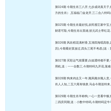
第024期 今期生肖三八开,七步成诗真天
方的生肖）,五福临门金龙开,三二合八特码
第025期 今期生肖最好找,农民视它家中宝
财君可取,今期生肖出英雄,状元武士带红花.
第026期 风吹稻花满村香,五湖四海唱高歌
历),今期看好莫放过,四头三尾不考虑,(送：
第027期 买彩运气很重要,白姐透特都不要
用机,送：一一合数三,今期特码九开花,落
第028期 狗来鸡去又一年,顺风顺水顺人
肖人人知,二五六尾有钱拿,马会今期送特来
第029期 今期生肖羊称狗,一心一意看中
二四庆同期,送：小数中特码,今期特码定牛