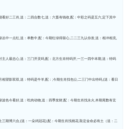
本期看好二三肖,送：二四合数七,送：六畜有钱收,配：中彩之码是五六,定下其中
绿丛中一点红,送：单数中,配：今期红绿得留心,二二三九认你发,送：相冲相克,
狗对主人最忠心,送：三门开灵码,配：北方生肖特码开,一三一四中本期,送：特码
月相望影双双,送：特码是牛羊,配：;今期生肖找包公,二三门中出特码,(送：看日
红绿波色今看好,送：吃肉动物,送：四季发财,配：今期生肖找永火,本期尾数有玄
向上三期博六合,(送：一朵鸡冠花),配：今期生肖找桃花,取定金命必有土（送：二