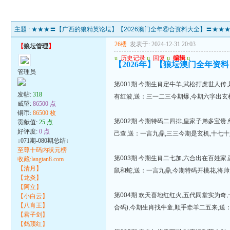
主题 :
★★★〓【广西的狼精英论坛】【2026澳门全年⑥合资料大全】〓★★
26楼
发表于: 2024-12-31 20:03
【
狼坛管理
】
u
历史记录
u
回复
u
编辑
u
【2026年】【狼坛澳门全年资料
管理员
第001期 今期生肖定牛羊,武松打虎世人
发帖:
318
有红波,送：三一二三今期爆,今期六字出玄
威望:
86500 点
铜币:
86500 枚
第002期 今期特码二四排,皇家子弟多宝
贡献值:
25 点
好评度:
0 点
己查,送：一言九鼎,三三今期是玄机,十七
↓071期-080期总结↓
至尊十码内状元榜
第003期 今期生肖二七加,六合出在百姓
收藏:langtan8.com
【清月】
鼠和蛇,送：一言九鼎,今期特码开桃花,将
【龙炎】
【阿立】
第004期 欢天喜地红红火,五代同堂实为奇
【小白云】
【八肖王】
合码),今期生肖找牛童,顺手牵羊二五来,
【君子剑】
【鹤顶红】