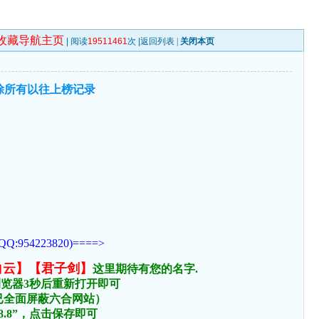
收藏导航主页
| 阅读
19511461
次 |
返回列表
|
关闭本页
除所有以往上榜记录
223820)====>
白云】【君子剑】
这里期待有您的名字.
浏览器3秒后重新打开即可
络已全面屏蔽六合网站）
.8.8”，点击保存即可