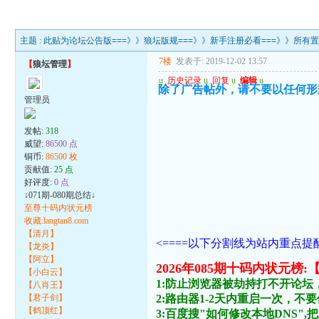
主题 :
此贴为论坛公告版===》》狼坛版规===》》新手注册必看===》》所有
7楼
发表于: 2019-12-02 13:57
【
狼坛管理
】
u
历史记录
u
回复
u
编辑
u
除了广告帖外，请不要以任何形
管理员
发帖:
318
威望:
86500 点
铜币:
86500 枚
贡献值:
25 点
好评度:
0 点
↓071期-080期总结↓
至尊十码内状元榜
收藏:langtan8.com
【清月】
<====以下分割线为站内重点提醒
【龙炎】
【阿立】
2026年085期十码内状
【小白云】
1:防止浏览器被劫持打不开论坛
【八肖王】
【君子剑】
2:路由器1-2天内重启一次，
【鹤顶红】
3:百度搜"如何修改本地DNS",把主