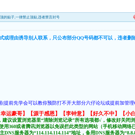
置顶的贴子,一律禁止顶贴,违者禁言封号
式或理由诱导别人联系，只公布部分QQ号码都不可以，违者删
(提前先学会可以教你预防打不开大部分六仔论坛或提前加管理QQ:954
元榜:【幸运豪哥】【源于感恩】【李钟意】【好久不中】【小
，建议设置浏览器里“清除浏览记录”所有选项都√，修改好关闭
不要使用360或者腾讯浏览器以免误拦此类型的网站（手机移动网
DNS服务器为“114.114.114.114”地址，备用DNS服务器为“8.8