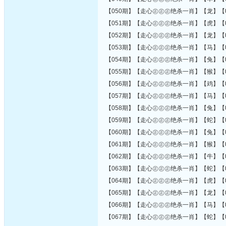
【050期】【走心㊣㊣㊣绝杀一肖】【龙】【0
【051期】【走心㊣㊣㊣绝杀一肖】【虎】【0
【052期】【走心㊣㊣㊣绝杀一肖】【龙】【0
【053期】【走心㊣㊣㊣绝杀一肖】【马】【0
【054期】【走心㊣㊣㊣绝杀一肖】【兔】【0
【055期】【走心㊣㊣㊣绝杀一肖】【猴】【0
【056期】【走心㊣㊣㊣绝杀一肖】【鸡】【0
【057期】【走心㊣㊣㊣绝杀一肖】【马】【0
【058期】【走心㊣㊣㊣绝杀一肖】【兔】【0
【059期】【走心㊣㊣㊣绝杀一肖】【蛇】【0
【060期】【走心㊣㊣㊣绝杀一肖】【兔】【0
【061期】【走心㊣㊣㊣绝杀一肖】【猴】【0
【062期】【走心㊣㊣㊣绝杀一肖】【牛】【0
【063期】【走心㊣㊣㊣绝杀一肖】【蛇】【0
【064期】【走心㊣㊣㊣绝杀一肖】【虎】【0
【065期】【走心㊣㊣㊣绝杀一肖】【龙】【0
【066期】【走心㊣㊣㊣绝杀一肖】【马】【0
【067期】【走心㊣㊣㊣绝杀一肖】【蛇】【0