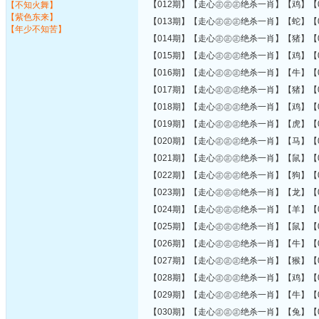
【012期】【走心㊣㊣㊣绝杀一肖】【鸡】【0
【不知火舞】
【紫色东来】
【013期】【走心㊣㊣㊣绝杀一肖】【蛇】【0
【年少不知苦】
【014期】【走心㊣㊣㊣绝杀一肖】【猪】【0
【015期】【走心㊣㊣㊣绝杀一肖】【鸡】【0
【016期】【走心㊣㊣㊣绝杀一肖】【牛】【0
【017期】【走心㊣㊣㊣绝杀一肖】【猪】【0
【018期】【走心㊣㊣㊣绝杀一肖】【鸡】【0
【019期】【走心㊣㊣㊣绝杀一肖】【虎】【0
【020期】【走心㊣㊣㊣绝杀一肖】【马】【0
【021期】【走心㊣㊣㊣绝杀一肖】【鼠】【0
【022期】【走心㊣㊣㊣绝杀一肖】【狗】【0
【023期】【走心㊣㊣㊣绝杀一肖】【龙】【0
【024期】【走心㊣㊣㊣绝杀一肖】【羊】【0
【025期】【走心㊣㊣㊣绝杀一肖】【鼠】【0
【026期】【走心㊣㊣㊣绝杀一肖】【牛】【0
【027期】【走心㊣㊣㊣绝杀一肖】【猴】【0
【028期】【走心㊣㊣㊣绝杀一肖】【鸡】【0
【029期】【走心㊣㊣㊣绝杀一肖】【牛】【0
【030期】【走心㊣㊣㊣绝杀一肖】【兔】【0