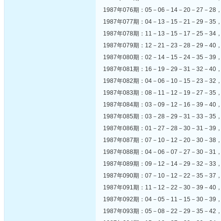
1987年076期：05－06－14－20－27－2
1987年077期：04－13－15－21－29－3
1987年078期：11－13－15－17－25－3
1987年079期：12－21－23－28－29－4
1987年080期：02－14－15－24－35－3
1987年081期：16－19－29－31－32－4
1987年082期：04－06－10－15－23－3
1987年083期：08－11－12－19－27－3
1987年084期：03－09－12－16－39－4
1987年085期：03－28－29－31－33－3
1987年086期：01－27－28－30－31－3
1987年087期：07－10－12－20－30－3
1987年088期：04－06－07－27－30－3
1987年089期：09－12－14－29－32－3
1987年090期：07－10－12－22－35－3
1987年091期：11－12－22－30－39－4
1987年092期：04－05－11－15－30－3
1987年093期：05－08－22－29－35－4