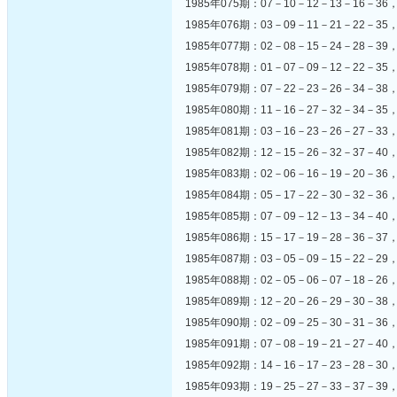
1985年075期：07－10－12－13－16－3
1985年076期：03－09－11－21－22－3
1985年077期：02－08－15－24－28－3
1985年078期：01－07－09－12－22－3
1985年079期：07－22－23－26－34－3
1985年080期：11－16－27－32－34－3
1985年081期：03－16－23－26－27－3
1985年082期：12－15－26－32－37－4
1985年083期：02－06－16－19－20－3
1985年084期：05－17－22－30－32－3
1985年085期：07－09－12－13－34－4
1985年086期：15－17－19－28－36－3
1985年087期：03－05－09－15－22－2
1985年088期：02－05－06－07－18－2
1985年089期：12－20－26－29－30－3
1985年090期：02－09－25－30－31－3
1985年091期：07－08－19－21－27－4
1985年092期：14－16－17－23－28－3
1985年093期：19－25－27－33－37－3