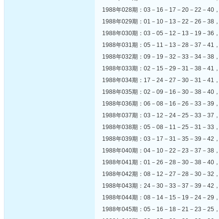
1988年028期：03－16－17－20－22－4
1988年029期：01－10－13－22－26－3
1988年030期：03－05－12－13－19－3
1988年031期：05－11－13－28－37－4
1988年032期：09－19－32－33－34－3
1988年033期：02－15－29－31－38－4
1988年034期：17－24－27－30－31－4
1988年035期：02－09－16－30－38－4
1988年036期：06－08－16－26－33－3
1988年037期：03－12－24－25－33－3
1988年038期：05－08－11－25－31－3
1988年039期：03－17－31－35－39－4
1988年040期：04－10－22－23－37－3
1988年041期：01－26－28－30－38－4
1988年042期：08－12－27－28－30－3
1988年043期：24－30－33－37－39－4
1988年044期：08－14－15－19－24－2
1988年045期：05－16－18－21－23－2