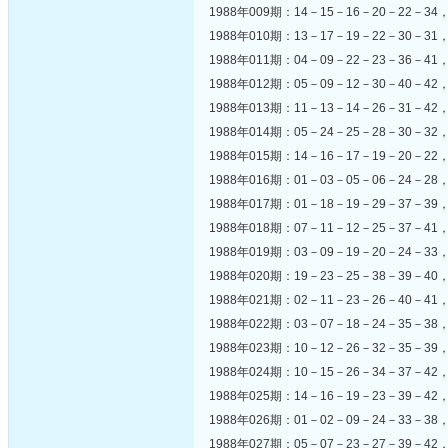
1988年009期：14－15－16－20－22－3
1988年010期：13－17－19－22－30－3
1988年011期：04－09－22－23－36－4
1988年012期：05－09－12－30－40－4
1988年013期：11－13－14－26－31－4
1988年014期：05－24－25－28－30－3
1988年015期：14－16－17－19－20－2
1988年016期：01－03－05－06－24－2
1988年017期：01－18－19－29－37－3
1988年018期：07－11－12－25－37－4
1988年019期：03－09－19－20－24－3
1988年020期：19－23－25－38－39－4
1988年021期：02－11－23－26－40－4
1988年022期：03－07－18－24－35－3
1988年023期：10－12－26－32－35－3
1988年024期：10－15－26－34－37－4
1988年025期：14－16－19－23－39－4
1988年026期：01－02－09－24－33－3
1988年027期：05－07－23－27－39－4