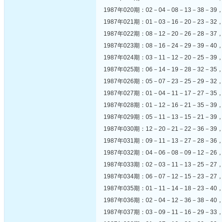
1987年020期：02－04－08－13－38－3
1987年021期：01－03－16－20－23－3
1987年022期：08－12－20－26－28－3
1987年023期：08－16－24－29－39－4
1987年024期：03－11－12－20－25－3
1987年025期：06－14－19－28－32－3
1987年026期：05－07－23－25－29－3
1987年027期：01－04－11－17－27－3
1987年028期：01－12－16－21－35－3
1987年029期：05－11－13－15－21－3
1987年030期：12－20－21－22－36－3
1987年031期：09－11－13－27－28－3
1987年032期：04－06－08－09－12－2
1987年033期：02－03－11－13－25－2
1987年034期：06－07－12－15－23－2
1987年035期：01－11－14－18－23－4
1987年036期：02－04－12－36－38－4
1987年037期：03－09－11－16－29－3