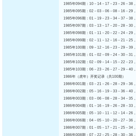
1985年094期：10－14－17－23－26－3
1985年095期：02－03－06－08－16－2
1985年096期：01－19－23－34－37－3
1985年097期：03－13－17－20－28－3
1985年098期：01－11－20－22－24－2
1985年099期：02－11－12－16－21－2
1985年100期：09－12－16－23－29－3
1985年101期：01－02－09－24－30－3
1985年102期：02－09－14－15－22－2
1985年103期：06－23－26－27－29－4
1986年（虎年）开奖记录（共100期）
1986年001期：03－21－26－28－29－3
1986年002期：05－16－19－33－36－4
1986年003期：03－06－08－28－34－3
1986年004期：01－16－19－26－28－3
1986年005期：05－10－11－12－14－2
1986年006期：04－05－10－20－27－3
1986年007期：01－05－17－21－25－3
1986年008期：07－22－25－28－30－3