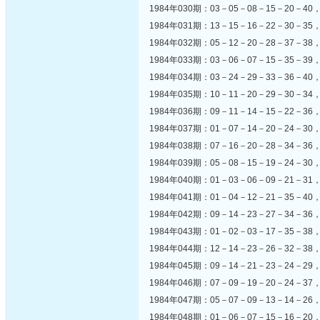
1984年030期：03－05－08－15－20－4
1984年031期：13－15－16－22－30－3
1984年032期：05－12－20－28－37－3
1984年033期：03－06－07－15－35－3
1984年034期：03－24－29－33－36－4
1984年035期：10－11－20－29－30－3
1984年036期：09－11－14－15－22－3
1984年037期：01－07－14－20－24－3
1984年038期：07－16－20－28－34－3
1984年039期：05－08－15－19－24－3
1984年040期：01－03－06－09－21－3
1984年041期：01－04－12－21－35－4
1984年042期：09－14－23－27－34－3
1984年043期：01－02－03－17－35－3
1984年044期：12－14－23－26－32－3
1984年045期：09－14－21－23－24－2
1984年046期：07－09－19－20－24－3
1984年047期：05－07－09－13－14－2
1984年048期：01－06－07－15－16－2