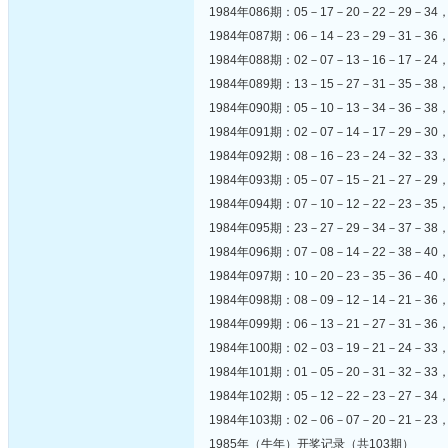
1984年086期：05－17－20－22－29－3
1984年087期：06－14－23－29－31－3
1984年088期：02－07－13－16－17－2
1984年089期：13－15－27－31－35－3
1984年090期：05－10－13－34－36－3
1984年091期：02－07－14－17－29－3
1984年092期：08－16－23－24－32－3
1984年093期：05－07－15－21－27－2
1984年094期：07－10－12－22－23－3
1984年095期：23－27－29－34－37－3
1984年096期：07－08－14－22－38－4
1984年097期：10－20－23－35－36－4
1984年098期：08－09－12－14－21－3
1984年099期：06－13－21－27－31－3
1984年100期：02－03－19－21－24－3
1984年101期：01－05－20－31－32－3
1984年102期：05－12－22－23－27－3
1984年103期：02－06－07－20－21－2
1985年（牛年）开奖记录（共103期）