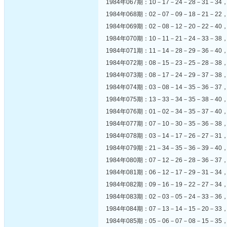
1984年067期：10－17－24－28－31－3
1984年068期：02－07－09－18－21－2
1984年069期：02－08－12－20－22－4
1984年070期：10－11－21－24－33－3
1984年071期：11－14－28－29－36－4
1984年072期：08－15－23－25－28－3
1984年073期：08－17－24－29－37－3
1984年074期：03－08－14－35－36－3
1984年075期：13－33－34－35－38－4
1984年076期：01－02－34－35－37－4
1984年077期：07－10－30－35－36－3
1984年078期：03－14－17－26－27－3
1984年079期：21－34－35－36－39－4
1984年080期：07－12－26－28－36－3
1984年081期：06－12－17－29－31－3
1984年082期：09－16－19－22－27－3
1984年083期：02－03－05－24－33－3
1984年084期：07－13－14－15－20－3
1984年085期：05－06－07－08－15－3