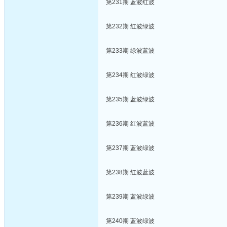
第231期 蓝波红波
第232期 红波绿波
第233期 绿波蓝波
第234期 红波绿波
第235期 蓝波绿波
第236期 红波蓝波
第237期 蓝波绿波
第238期 红波蓝波
第239期 蓝波绿波
第240期 蓝波绿波