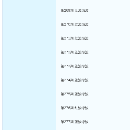
第269期 蓝波绿波
第270期 红波绿波
第271期 红波绿波
第272期 蓝波绿波
第273期 蓝波绿波
第274期 蓝波绿波
第275期 蓝波绿波
第276期 红波绿波
第277期 蓝波绿波