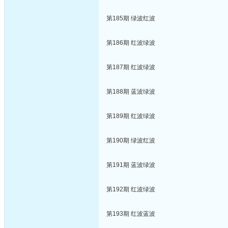
第185期 绿波红波
第186期 红波绿波
第187期 红波绿波
第188期 蓝波绿波
第189期 红波绿波
第190期 绿波红波
第191期 蓝波绿波
第192期 红波绿波
第193期 红波蓝波