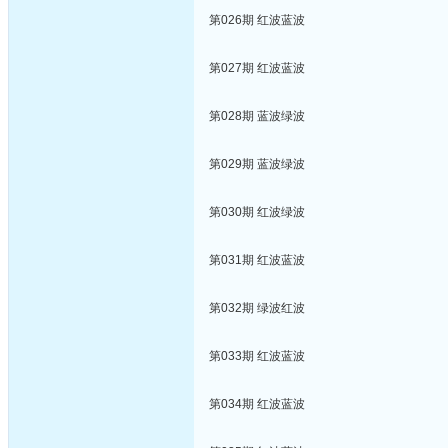
第026期 红波蓝波
第027期 红波蓝波
第028期 蓝波绿波
第029期 蓝波绿波
第030期 红波绿波
第031期 红波蓝波
第032期 绿波红波
第033期 红波蓝波
第034期 红波蓝波