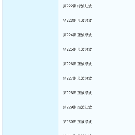
第222期 绿波红波
第223期 蓝波绿波
第224期 蓝波绿波
第225期 蓝波绿波
第226期 蓝波绿波
第227期 蓝波绿波
第228期 蓝波绿波
第229期 绿波红波
第230期 蓝波绿波