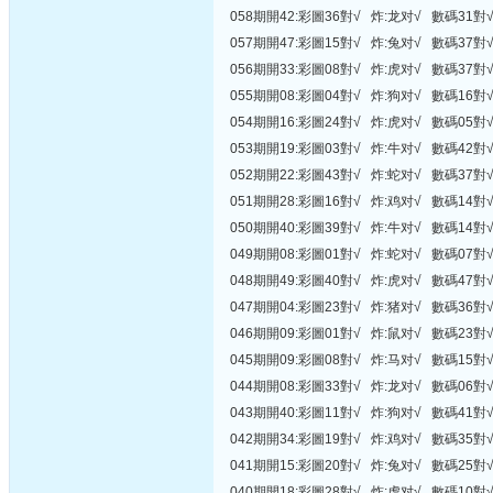
058期開42:彩圖36對√ 炸:龙对√ 數碼31對
057期開47:彩圖15對√ 炸:兔对√ 數碼37對
056期開33:彩圖08對√ 炸:虎对√ 數碼37對
055期開08:彩圖04對√ 炸:狗对√ 數碼16對
054期開16:彩圖24對√ 炸:虎对√ 數碼05對
053期開19:彩圖03對√ 炸:牛对√ 數碼42對
052期開22:彩圖43對√ 炸:蛇对√ 數碼37對
051期開28:彩圖16對√ 炸:鸡对√ 數碼14對
050期開40:彩圖39對√ 炸:牛对√ 數碼14對
049期開08:彩圖01對√ 炸:蛇对√ 數碼07對
048期開49:彩圖40對√ 炸:虎对√ 數碼47對
047期開04:彩圖23對√ 炸:猪对√ 數碼36對
046期開09:彩圖01對√ 炸:鼠对√ 數碼23對
045期開09:彩圖08對√ 炸:马对√ 數碼15對
044期開08:彩圖33對√ 炸:龙对√ 數碼06對
043期開40:彩圖11對√ 炸:狗对√ 數碼41對
042期開34:彩圖19對√ 炸:鸡对√ 數碼35對
041期開15:彩圖20對√ 炸:兔对√ 數碼25對
040期開18:彩圖28對√ 炸:虎对√ 數碼10對