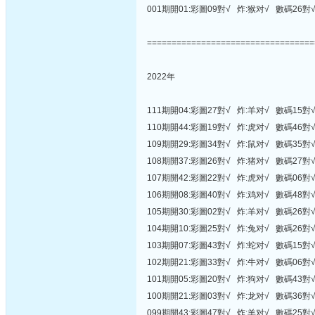
001期開01:彩圖09對√ 炸:猴对√ 數碼26對
==================================
2022年
111期開04:彩圖27對√ 炸:羊对√ 數碼15對
110期開44:彩圖19對√ 炸:虎对√ 數碼46對
109期開29:彩圖34對√ 炸:鼠对√ 數碼35對
108期開37:彩圖26對√ 炸:猪对√ 數碼27對
107期開42:彩圖22對√ 炸:虎对√ 數碼06對
106期開08:彩圖40對√ 炸:鸡对√ 數碼48對
105期開30:彩圖02對√ 炸:羊对√ 數碼26對
104期開10:彩圖25對√ 炸:兔对√ 數碼26對
103期開07:彩圖43對√ 炸:蛇对√ 數碼15對
102期開21:彩圖33對√ 炸:牛对√ 數碼06對
101期開05:彩圖20對√ 炸:狗对√ 數碼43對
100期開21:彩圖03對√ 炸:龙对√ 數碼36對
099期開43:彩圖47對√ 炸:羊对√ 數碼25對