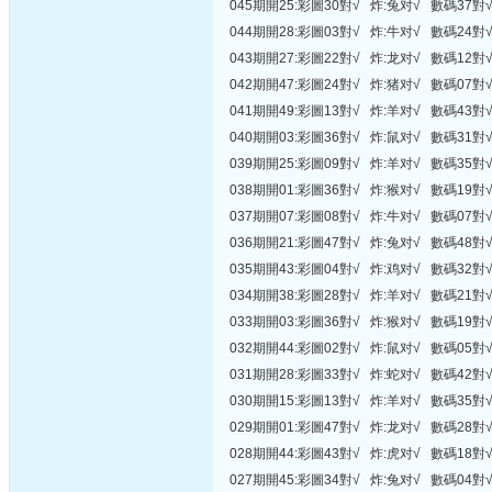
045期開25:彩圖30對√ 炸:兔对√ 數碼37對
044期開28:彩圖03對√ 炸:牛对√ 數碼24對
043期開27:彩圖22對√ 炸:龙对√ 數碼12對
042期開47:彩圖24對√ 炸:猪对√ 數碼07對
041期開49:彩圖13對√ 炸:羊对√ 數碼43對
040期開03:彩圖36對√ 炸:鼠对√ 數碼31對
039期開25:彩圖09對√ 炸:羊对√ 數碼35對
038期開01:彩圖36對√ 炸:猴对√ 數碼19對
037期開07:彩圖08對√ 炸:牛对√ 數碼07對
036期開21:彩圖47對√ 炸:兔对√ 數碼48對
035期開43:彩圖04對√ 炸:鸡对√ 數碼32對
034期開38:彩圖28對√ 炸:羊对√ 數碼21對
033期開03:彩圖36對√ 炸:猴对√ 數碼19對
032期開44:彩圖02對√ 炸:鼠对√ 數碼05對
031期開28:彩圖33對√ 炸:蛇对√ 數碼42對
030期開15:彩圖13對√ 炸:羊对√ 數碼35對
029期開01:彩圖47對√ 炸:龙对√ 數碼28對
028期開44:彩圖43對√ 炸:虎对√ 數碼18對
027期開45:彩圖34對√ 炸:兔对√ 數碼04對