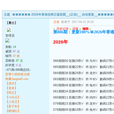
主题 :
〓〓〓〓〓〓 2026年香港挂牌正版彩图__(正挂)__ 自动更新__〓〓〓〓〓
沙发
发表于: 2017-04-22 20:20
【
勇士
】
u
历史记录
u
回复
u
编辑
u
第086期：更新100%〓2026
管理员
2026年
发帖:
24
威望:
87 点
铜币:
87 枚
贡献值:
87 点
086期開00:彩圖29對√ 炸:马对√ 數碼37對
好评度:
0 点
085期開00:彩圖22對√ 炸:鼠对√ 數碼21對
↓071期-080期总结↓
084期開38:彩圖26對√ 炸:龙对√ 數碼09對
至尊十码内状元榜
收藏:langtan8.com
083期開23:彩圖21對√ 炸:牛对√ 數碼09對
【清月】
082期開48:彩圖09對√ 炸:兔对√ 數碼47對
【龙炎】
081期開34:彩圖40對√ 炸:鸡对√ 數碼35對
【阿立】
【小白云】
080期開11:彩圖23對√ 炸:鸡对√ 數碼22對
【八肖王】
079期開23:彩圖42對√ 炸:龙对√ 數碼11對
【君子剑】
078期開08:彩圖18對√ 炸:兔对√ 數碼07對
【鹤顶红】