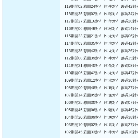
119期開02:彩圖24對√ 炸:牛对√ 數碼42對
118期開35:彩圖02對√ 炸:猴对√ 數碼34對
117期開27:彩圖16對√ 炸:羊对√ 數碼26對
116期開06:彩圖49對√ 炸:猴对√ 數碼14對
115期開23:彩圖21對√ 炸:龙对√ 數碼06對
114期開03:彩圖35對√ 炸:虎对√ 數碼42對
113期開35:彩圖43對√ 炸:龙对√ 數碼26對
112期開08:彩圖39對√ 炸:牛对√ 數碼15對
111期開21:彩圖40對√ 炸:兔对√ 數碼08對
110期開06:彩圖42對√ 炸:龙对√ 數碼47對
109期開19:彩圖12對√ 炸:猴对√ 數碼36對
108期開00:彩圖48對√ 炸:鸡对√ 數碼27對
107期開14:彩圖05對√ 炸:兔对√ 數碼14對
106期開25:彩圖30對√ 炸:鸡对√ 數碼07對
105期開45:彩圖06對√ 炸:猪对√ 數碼46對
104期開20:彩圖09對√ 炸:鸡对√ 數碼38對
103期開10:彩圖02對√ 炸:鼠对√ 數碼27對
102期開45:彩圖33對√ 炸:牛对√ 數碼18對