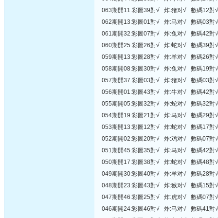
063期開11:彩圖39對√ 炸:猪对√ 數碼12對
062期開13:彩圖01對√ 炸:马对√ 數碼03對
061期開32:彩圖07對√ 炸:兔对√ 數碼42對
060期開25:彩圖26對√ 炸:蛇对√ 數碼39對
059期開13:彩圖28對√ 炸:羊对√ 數碼26對
058期開08:彩圖30對√ 炸:兔对√ 數碼19對
057期開37:彩圖03對√ 炸:猪对√ 數碼03對
056期開01:彩圖43對√ 炸:牛对√ 數碼42對
055期開05:彩圖32對√ 炸:蛇对√ 數碼32對
054期開19:彩圖21對√ 炸:马对√ 數碼29對
053期開13:彩圖12對√ 炸:蛇对√ 數碼17對
052期開02:彩圖20對√ 炸:鸡对√ 數碼07對
051期開45:彩圖35對√ 炸:马对√ 數碼42對
050期開17:彩圖38對√ 炸:蛇对√ 數碼48對
049期開30:彩圖40對√ 炸:羊对√ 數碼28對
048期開23:彩圖43對√ 炸:猴对√ 數碼15對
047期開46:彩圖25對√ 炸:虎对√ 數碼07對
046期開24:彩圖46對√ 炸:马对√ 數碼41對