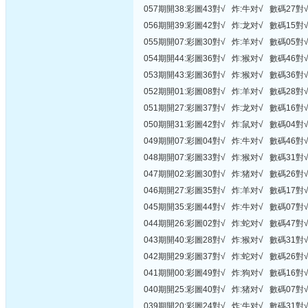
057期開38:彩圖43對√ 炸:牛对√ 數碼27對
056期開39:彩圖42對√ 炸:龙对√ 數碼15對
055期開07:彩圖30對√ 炸:羊对√ 數碼05對
054期開44:彩圖36對√ 炸:猴对√ 數碼46對
053期開43:彩圖36對√ 炸:猴对√ 數碼36對
052期開01:彩圖08對√ 炸:羊对√ 數碼28對
051期開27:彩圖37對√ 炸:龙对√ 數碼16對
050期開31:彩圖42對√ 炸:鼠对√ 數碼04對
049期開07:彩圖04對√ 炸:牛对√ 數碼46對
048期開07:彩圖33對√ 炸:猴对√ 數碼31對
047期開02:彩圖30對√ 炸:猪对√ 數碼26對
046期開27:彩圖35對√ 炸:羊对√ 數碼17對
045期開35:彩圖44對√ 炸:牛对√ 數碼07對
044期開26:彩圖02對√ 炸:蛇对√ 數碼47對
043期開40:彩圖28對√ 炸:猴对√ 數碼31對
042期開29:彩圖37對√ 炸:蛇对√ 數碼26對
041期開00:彩圖49對√ 炸:狗对√ 數碼16對
040期開25:彩圖40對√ 炸:猪对√ 數碼07對
039期開20:彩圖24對√ 炸:牛对√ 數碼31對