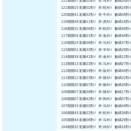
122期開07:彩圖10對√ 炸:马对√ 數碼26對
121期開15:彩圖02對√ 炸:蛇对√ 數碼16對
120期開41:彩圖32對√ 炸:牛对√ 數碼09對
119期開49:彩圖11對√ 炸:虎对√ 數碼18對
118期開31:彩圖06對√ 炸:蛇对√ 數碼48對
117期開04:彩圖21對√ 炸:兔对√ 數碼48對
116期開24:彩圖38對√ 炸:马对√ 數碼37對
115期開01:彩圖33對√ 炸:羊对√ 數碼28對
114期開39:彩圖41對√ 炸:兔对√ 數碼12對
113期開13:彩圖23對√ 炸:马对√ 數碼07對
112期開02:彩圖19對√ 炸:鼠对√ 數碼49對
111期開12:彩圖23對√ 炸:猪对√ 數碼32對
110期開20:彩圖07對√ 炸:猴对√ 數碼28對
109期開07:彩圖39對√ 炸:猪对√ 數碼17對
108期開07:彩圖42對√ 炸:狗对√ 數碼07對
107期開33:彩圖03對√ 炸:马对√ 數碼49對
106期開43:彩圖22對√ 炸:蛇对√ 數碼38對
105期開44:彩圖08對√ 炸:马对√ 數碼29對
104期開32:彩圖30對√ 炸:鸡对√ 數碼16對