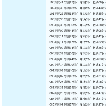
103期開41:彩圖12對√ 炸:猪对√ 數碼09對
102期開30:彩圖48對√ 炸:猴对√ 數碼43對
101期開25:彩圖18對√ 炸:鸡对√ 數碼35對
100期開30:彩圖05對√ 炸:兔对√ 數碼42對
099期開38:彩圖30對√ 炸:马对√ 數碼18對
098期開09:彩圖44對√ 炸:鸡对√ 數碼08對
097期開11:彩圖29對√ 炸:蛇对√ 數碼42對
096期開11:彩圖17對√ 炸:牛对√ 數碼32對
095期開02:彩圖34對√ 炸:马对√ 數碼26對
094期開32:彩圖06對√ 炸:狗对√ 數碼17對
093期開06:彩圖44對√ 炸:虎对√ 數碼03對
092期開14:彩圖09對√ 炸:马对√ 數碼47對
091期開03:彩圖40對√ 炸:龙对√ 數碼37對
090期開07:彩圖16對√ 炸:蛇对√ 數碼21對
089期開26:彩圖27對√ 炸:虎对√ 數碼18對
088期開33:彩圖29對√ 炸:猴对√ 數碼07對
087期開20:彩圖08對√ 炸:狗对√ 數碼47對
086期開13:彩圖21對√ 炸:兔对√ 數碼31對
085期開08:彩圖27對√ 炸:鼠对√ 數碼27對