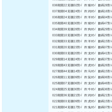
038期開22:彩圖02對√ 炸:猴对√ 數碼28對
037期開04:彩圖24對√ 炸:鸡对√ 數碼16對
036期開24:彩圖23對√ 炸:羊对√ 數碼04對
035期開40:彩圖30對√ 炸:猪对√ 數碼47對
034期開39:彩圖28對√ 炸:狗对√ 數碼29對
033期開10:彩圖36對√ 炸:龙对√ 數碼29對
032期開33:彩圖13對√ 炸:羊对√ 數碼15對
031期開20:彩圖23對√ 炸:猴对√ 數碼07對
030期開03:彩圖20對√ 炸:龙对√ 數碼41對
029期開14:彩圖24對√ 炸:羊对√ 數碼37對
028期開43:彩圖08對√ 炸:虎对√ 數碼26對
027期開44:彩圖14對√ 炸:马对√ 數碼15對
026期開11:彩圖09對√ 炸:鼠对√ 數碼06對
025期開07:彩圖06對√ 炸:龙对√ 數碼46對
024期開25:彩圖30對√ 炸:牛对√ 數碼36對
023期開36:彩圖21對√ 炸:鸡对√ 數碼21對
022期開03:彩圖09對√ 炸:虎对√ 數碼15對
021期開04:彩圖17對√ 炸:兔对√ 數碼07對