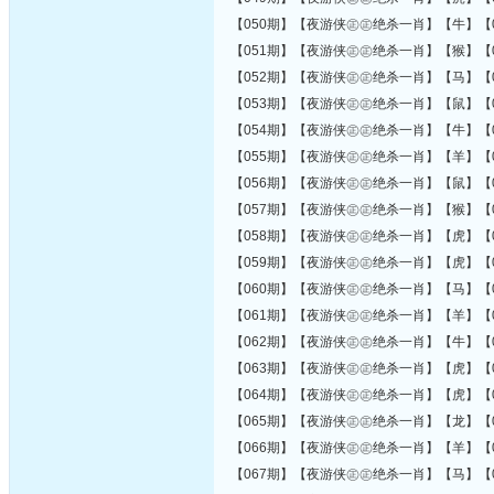
【050期】【夜游侠㊣㊣绝杀一肖】【牛】【0
【051期】【夜游侠㊣㊣绝杀一肖】【猴】【0
【052期】【夜游侠㊣㊣绝杀一肖】【马】【0
【053期】【夜游侠㊣㊣绝杀一肖】【鼠】【0
【054期】【夜游侠㊣㊣绝杀一肖】【牛】【0
【055期】【夜游侠㊣㊣绝杀一肖】【羊】【0
【056期】【夜游侠㊣㊣绝杀一肖】【鼠】【0
【057期】【夜游侠㊣㊣绝杀一肖】【猴】【0
【058期】【夜游侠㊣㊣绝杀一肖】【虎】【0
【059期】【夜游侠㊣㊣绝杀一肖】【虎】【0
【060期】【夜游侠㊣㊣绝杀一肖】【马】【0
【061期】【夜游侠㊣㊣绝杀一肖】【羊】【0
【062期】【夜游侠㊣㊣绝杀一肖】【牛】【0
【063期】【夜游侠㊣㊣绝杀一肖】【虎】【0
【064期】【夜游侠㊣㊣绝杀一肖】【虎】【0
【065期】【夜游侠㊣㊣绝杀一肖】【龙】【0
【066期】【夜游侠㊣㊣绝杀一肖】【羊】【0
【067期】【夜游侠㊣㊣绝杀一肖】【马】【0