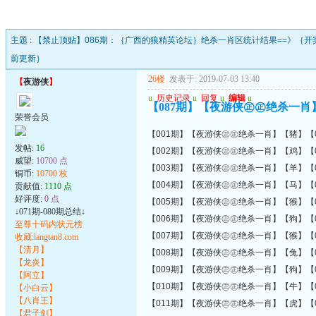
主题 :
【禁止顶贴】086期：｛广西的狼精英论坛｝绝杀一肖区统计结果==》｛开
前更新｝
26楼
发表于: 2019-07-03 13:40
【
夜游侠
】
u
历史记录
u
回复
u
编辑
u
【087期】【夜游侠㊣㊣绝杀一肖】
荣誉会员
【001期】【夜游侠㊣㊣绝杀一肖】【猪】【0
发帖:
16
【002期】【夜游侠㊣㊣绝杀一肖】【鸡】【0
威望:
10700 点
【003期】【夜游侠㊣㊣绝杀一肖】【羊】【0
铜币:
10700 枚
【004期】【夜游侠㊣㊣绝杀一肖】【马】【0
贡献值:
1110 点
好评度:
0 点
【005期】【夜游侠㊣㊣绝杀一肖】【猴】【0
↓071期-080期总结↓
【006期】【夜游侠㊣㊣绝杀一肖】【狗】【0
至尊十码内状元榜
【007期】【夜游侠㊣㊣绝杀一肖】【猴】【0
收藏:langtan8.com
【清月】
【008期】【夜游侠㊣㊣绝杀一肖】【兔】【0
【龙炎】
【009期】【夜游侠㊣㊣绝杀一肖】【狗】【0
【阿立】
【010期】【夜游侠㊣㊣绝杀一肖】【牛】【0
【小白云】
【八肖王】
【011期】【夜游侠㊣㊣绝杀一肖】【虎】【0
【君子剑】