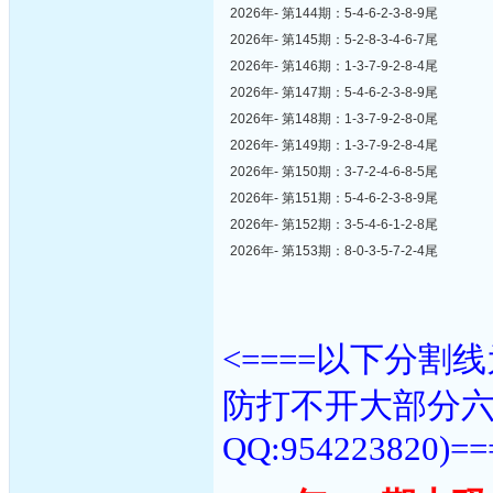
2026年- 第144期：5-4-6-2-3-8-9尾
2026年- 第145期：5-2-8-3-4-6-7尾
2026年- 第146期：1-3-7-9-2-8-4尾
2026年- 第147期：5-4-6-2-3-8-9尾
2026年- 第148期：1-3-7-9-2-8-0尾
2026年- 第149期：1-3-7-9-2-8-4尾
2026年- 第150期：3-7-2-4-6-8-5尾
2026年- 第151期：5-4-6-2-3-8-9尾
2026年- 第152期：3-5-4-6-1-2-8尾
2026年- 第153期：8-0-3-5-7-2-4尾
<====以下分
防打不开大部分
QQ:954223820)==