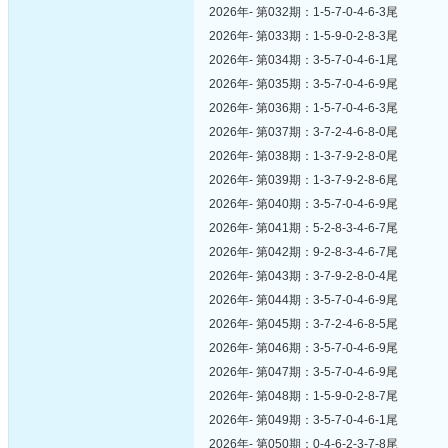
2026年- 第032期：1-5-7-0-4-6-3尾
2026年- 第033期：1-5-9-0-2-8-3尾
2026年- 第034期：3-5-7-0-4-6-1尾
2026年- 第035期：3-5-7-0-4-6-9尾
2026年- 第036期：1-5-7-0-4-6-3尾
2026年- 第037期：3-7-2-4-6-8-0尾
2026年- 第038期：1-3-7-9-2-8-0尾
2026年- 第039期：1-3-7-9-2-8-6尾
2026年- 第040期：3-5-7-0-4-6-9尾
2026年- 第041期：5-2-8-3-4-6-7尾
2026年- 第042期：9-2-8-3-4-6-7尾
2026年- 第043期：3-7-9-2-8-0-4尾
2026年- 第044期：3-5-7-0-4-6-9尾
2026年- 第045期：3-7-2-4-6-8-5尾
2026年- 第046期：3-5-7-0-4-6-9尾
2026年- 第047期：3-5-7-0-4-6-9尾
2026年- 第048期：1-5-9-0-2-8-7尾
2026年- 第049期：3-5-7-0-4-6-1尾
2026年- 第050期：0-4-6-2-3-7-8尾