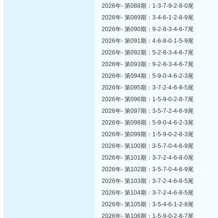
2026年- 第088期：1-3-7-9-2-8-0尾
2026年- 第089期：3-4-6-1-2-8-9尾
2026年- 第090期：9-2-8-3-4-6-7尾
2026年- 第091期：4-6-8-0-1-5-9尾
2026年- 第092期：5-2-8-3-4-6-7尾
2026年- 第093期：9-2-8-3-4-6-7尾
2026年- 第094期：5-9-0-4-6-2-3尾
2026年- 第095期：3-7-2-4-6-8-5尾
2026年- 第096期：1-5-9-0-2-8-7尾
2026年- 第097期：3-5-7-2-4-6-9尾
2026年- 第098期：5-9-0-4-6-2-3尾
2026年- 第099期：1-5-9-0-2-8-3尾
2026年- 第100期：3-5-7-0-4-6-9尾
2026年- 第101期：3-7-2-4-6-8-0尾
2026年- 第102期：3-5-7-0-4-6-9尾
2026年- 第103期：3-7-2-4-6-8-5尾
2026年- 第104期：3-7-2-4-6-8-5尾
2026年- 第105期：3-5-4-6-1-2-8尾
2026年- 第106期：1-5-9-0-2-8-7尾