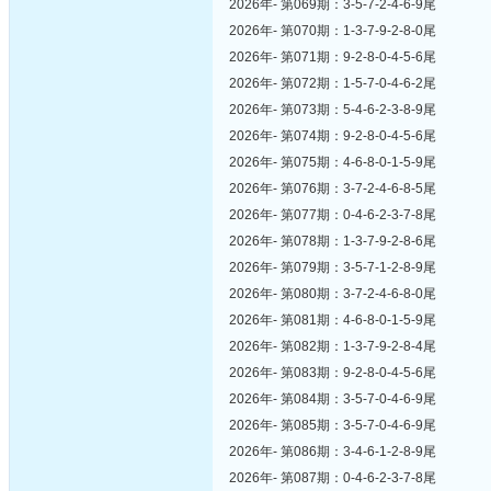
2026年- 第069期：3-5-7-2-4-6-9尾
2026年- 第070期：1-3-7-9-2-8-0尾
2026年- 第071期：9-2-8-0-4-5-6尾
2026年- 第072期：1-5-7-0-4-6-2尾
2026年- 第073期：5-4-6-2-3-8-9尾
2026年- 第074期：9-2-8-0-4-5-6尾
2026年- 第075期：4-6-8-0-1-5-9尾
2026年- 第076期：3-7-2-4-6-8-5尾
2026年- 第077期：0-4-6-2-3-7-8尾
2026年- 第078期：1-3-7-9-2-8-6尾
2026年- 第079期：3-5-7-1-2-8-9尾
2026年- 第080期：3-7-2-4-6-8-0尾
2026年- 第081期：4-6-8-0-1-5-9尾
2026年- 第082期：1-3-7-9-2-8-4尾
2026年- 第083期：9-2-8-0-4-5-6尾
2026年- 第084期：3-5-7-0-4-6-9尾
2026年- 第085期：3-5-7-0-4-6-9尾
2026年- 第086期：3-4-6-1-2-8-9尾
2026年- 第087期：0-4-6-2-3-7-8尾