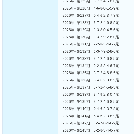
2026年- 第125期：3-7-2-4-6-8-0尾
2026年- 第126期：4-6-8-0-1-5-9尾
2026年- 第127期：0-4-6-2-3-7-8尾
2026年- 第128期：3-7-2-4-6-8-5尾
2026年- 第129期：1-3-8-0-4-5-6尾
2026年- 第130期：1-3-7-9-2-8-0尾
2026年- 第131期：9-2-8-3-4-6-7尾
2026年- 第132期：1-3-7-9-2-8-6尾
2026年- 第133期：3-7-2-4-6-8-5尾
2026年- 第134期：9-2-8-3-4-6-7尾
2026年- 第135期：3-7-2-4-6-8-5尾
2026年- 第136期：5-4-6-2-3-8-9尾
2026年- 第137期：3-7-2-4-6-8-5尾
2026年- 第138期：3-7-9-2-8-0-4尾
2026年- 第139期：3-7-2-4-6-8-5尾
2026年- 第140期：0-4-6-2-3-7-8尾
2026年- 第141期：5-4-6-2-3-8-9尾
2026年- 第142期：3-5-7-0-4-6-9尾
2026年- 第143期：5-2-8-3-4-6-7尾