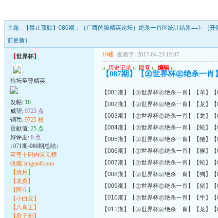
主题 :
【禁止顶贴】086期：｛广西的狼精英论坛｝绝杀一肖区统计结果==》｛开
前更新｝
16楼
发表于: 2017-04-23 19:37
【
世界杯
】
u
历史记录
u
回复
u
编辑
u
【087期】【㊣世界杯㊣绝杀一肖】
狼坛至尊精英
【001期】【㊣世界杯㊣绝杀一肖】【羊】【0
发帖:
10
【002期】【㊣世界杯㊣绝杀一肖】【龙】【0
威望:
9725 点
【003期】【㊣世界杯㊣绝杀一肖】【龙】【0
铜币:
9725 枚
【004期】【㊣世界杯㊣绝杀一肖】【蛇】【0
贡献值:
25 点
好评度:
0 点
【005期】【㊣世界杯㊣绝杀一肖】【猪】【0
↓071期-080期总结↓
【006期】【㊣世界杯㊣绝杀一肖】【猴】【0
至尊十码内状元榜
【007期】【㊣世界杯㊣绝杀一肖】【蛇】【0
收藏:langtan8.com
【清月】
【008期】【㊣世界杯㊣绝杀一肖】【狗】【0
【龙炎】
【009期】【㊣世界杯㊣绝杀一肖】【猪】【0
【阿立】
【010期】【㊣世界杯㊣绝杀一肖】【牛】【0
【小白云】
【八肖王】
【011期】【㊣世界杯㊣绝杀一肖】【龙】【0
【君子剑】