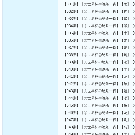
【031期】【㊣世界杯㊣绝杀一肖】【龙】【0
【032期】【㊣世界杯㊣绝杀一肖】【狗】【0
【033期】【㊣世界杯㊣绝杀一肖】【猪】【0
【034期】【㊣世界杯㊣绝杀一肖】【猴】【0
【035期】【㊣世界杯㊣绝杀一肖】【牛】【0
【036期】【㊣世界杯㊣绝杀一肖】【龙】【0
【037期】【㊣世界杯㊣绝杀一肖】【蛇】【0
【038期】【㊣世界杯㊣绝杀一肖】【鸡】【0
【039期】【㊣世界杯㊣绝杀一肖】【龙】【0
【040期】【㊣世界杯㊣绝杀一肖】【羊】【0
【041期】【㊣世界杯㊣绝杀一肖】【龙】【0
【042期】【㊣世界杯㊣绝杀一肖】【羊】【0
【043期】【㊣世界杯㊣绝杀一肖】【猪】【0
【044期】【㊣世界杯㊣绝杀一肖】【猴】【0
【045期】【㊣世界杯㊣绝杀一肖】【兔】【0
【046期】【㊣世界杯㊣绝杀一肖】【龙】【0
【047期】【㊣世界杯㊣绝杀一肖】【狗】【0
【048期】【㊣世界杯㊣绝杀一肖】【马】【0
【049期】【㊣世界杯㊣绝杀一肖】【羊】【0