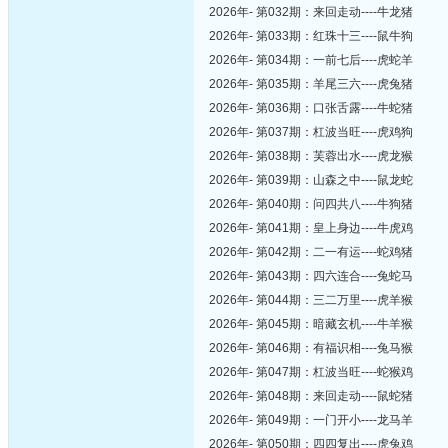
2026年- 第032期：来回走动----牛龙猪
2026年- 第033期：红珠十三----鼠牛狗
2026年- 第034期：一前七后----虎蛇羊
2026年- 第035期：羊尾三六----虎兔猪
2026年- 第036期：口张舌露----牛蛇猪
2026年- 第037期：杠波当旺----虎鸡狗
2026年- 第038期：芙蓉出水----虎龙猴
2026年- 第039期：山森之中----鼠龙蛇
2026年- 第040期：问四共八----牛狗猪
2026年- 第041期：皇上身边----牛虎鸡
2026年- 第042期：二一有运----蛇鸡猪
2026年- 第043期：四六连合----兔蛇马
2026年- 第044期：三二万里----虎羊猴
2026年- 第045期：暗藏玄机----牛羊猴
2026年- 第046期：有福识相----兔马猴
2026年- 第047期：杠波当旺----蛇猴鸡
2026年- 第048期：来回走动----鼠蛇猪
2026年- 第049期：一门开小----龙马羊
2026年- 第050期：四四复出----虎兔鸡