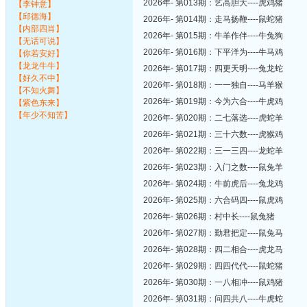
2026年- 第013期：艺高胆大----虎鸡猪
【李钟意】
【邱德海】
2026年- 第014期：走马扬鞭----鼠蛇猪
【内部四肖】
2026年- 第015期：牛羊作伴----牛兔狗
【无话可说】
2026年- 第016期：下平洋为----牛马鸡
【你若安好】
【龙龙牛牛】
2026年- 第017期：四更天明----兔龙蛇
【好久不中】
2026年- 第018期：一一独自----马羊猴
【不知火舞】
2026年- 第019期：今为六合----牛虎鸡
【紫色东来】
【年少不知苦】
2026年- 第020期：二七落选----虎蛇羊
2026年- 第021期：三十六数----虎猴鸡
2026年- 第022期：三一三四----龙蛇羊
2026年- 第023期：入门之数----鼠兔羊
2026年- 第024期：牛前虎后----兔龙鸡
2026年- 第025期：六合码四----鼠虎鸡
2026年- 第026期：村中长----鼠兔猪
2026年- 第027期：勤君把定----鼠兔马
2026年- 第028期：四二相合----虎龙马
2026年- 第029期：四四代代----鼠蛇猪
2026年- 第030期：一八相冲----鼠鸡猪
2026年- 第031期：问四共八----牛虎蛇