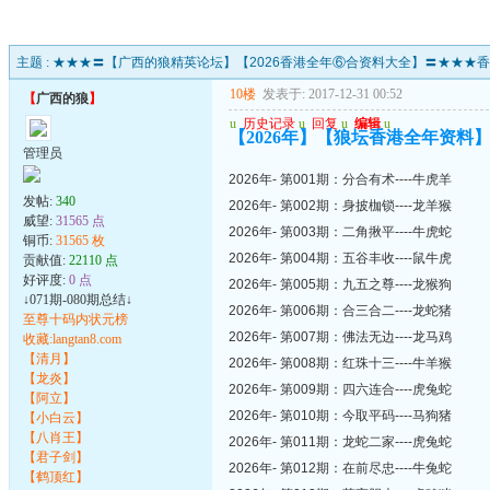
主题 :
★★★〓【广西的狼精英论坛】【2026香港全年⑥合资料大全】〓★★★
10楼
发表于: 2017-12-31 00:52
【
广西的狼
】
u
历史记录
u
回复
u
编辑
u
【2026年】【狼坛香港全年资料】
管理员
2026年- 第001期：分合有术----牛虎羊
发帖:
340
2026年- 第002期：身披枷锁----龙羊猴
威望:
31565 点
2026年- 第003期：二角揪平----牛虎蛇
铜币:
31565 枚
2026年- 第004期：五谷丰收----鼠牛虎
贡献值:
22110 点
好评度:
0 点
2026年- 第005期：九五之尊----龙猴狗
↓071期-080期总结↓
2026年- 第006期：合三合二----龙蛇猪
至尊十码内状元榜
2026年- 第007期：佛法无边----龙马鸡
收藏:langtan8.com
【清月】
2026年- 第008期：红珠十三----牛羊猴
【龙炎】
2026年- 第009期：四六连合----虎兔蛇
【阿立】
2026年- 第010期：今取平码----马狗猪
【小白云】
【八肖王】
2026年- 第011期：龙蛇二家----虎兔蛇
【君子剑】
2026年- 第012期：在前尽忠----牛兔蛇
【鹤顶红】