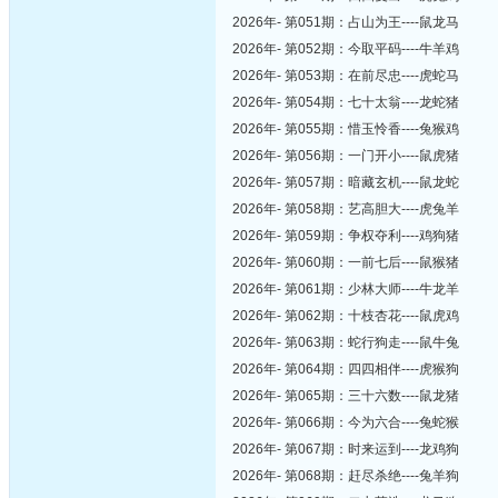
2026年- 第051期：占山为王----鼠龙马
2026年- 第052期：今取平码----牛羊鸡
2026年- 第053期：在前尽忠----虎蛇马
2026年- 第054期：七十太翁----龙蛇猪
2026年- 第055期：惜玉怜香----兔猴鸡
2026年- 第056期：一门开小----鼠虎猪
2026年- 第057期：暗藏玄机----鼠龙蛇
2026年- 第058期：艺高胆大----虎兔羊
2026年- 第059期：争权夺利----鸡狗猪
2026年- 第060期：一前七后----鼠猴猪
2026年- 第061期：少林大师----牛龙羊
2026年- 第062期：十枝杏花----鼠虎鸡
2026年- 第063期：蛇行狗走----鼠牛兔
2026年- 第064期：四四相伴----虎猴狗
2026年- 第065期：三十六数----鼠龙猪
2026年- 第066期：今为六合----兔蛇猴
2026年- 第067期：时来运到----龙鸡狗
2026年- 第068期：赶尽杀绝----兔羊狗