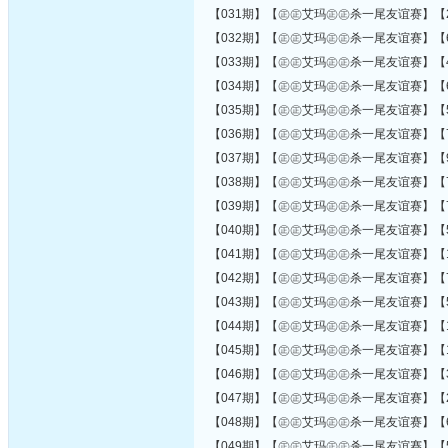
【031期】【㊣㊣艾玛㊣㊣杀一尾友谊赛】【2
【032期】【㊣㊣艾玛㊣㊣杀一尾友谊赛】【6
【033期】【㊣㊣艾玛㊣㊣杀一尾友谊赛】【4
【034期】【㊣㊣艾玛㊣㊣杀一尾友谊赛】【6
【035期】【㊣㊣艾玛㊣㊣杀一尾友谊赛】【5
【036期】【㊣㊣艾玛㊣㊣杀一尾友谊赛】【7
【037期】【㊣㊣艾玛㊣㊣杀一尾友谊赛】【9
【038期】【㊣㊣艾玛㊣㊣杀一尾友谊赛】【7
【039期】【㊣㊣艾玛㊣㊣杀一尾友谊赛】【7
【040期】【㊣㊣艾玛㊣㊣杀一尾友谊赛】【5
【041期】【㊣㊣艾玛㊣㊣杀一尾友谊赛】【1
【042期】【㊣㊣艾玛㊣㊣杀一尾友谊赛】【7
【043期】【㊣㊣艾玛㊣㊣杀一尾友谊赛】【5
【044期】【㊣㊣艾玛㊣㊣杀一尾友谊赛】【1
【045期】【㊣㊣艾玛㊣㊣杀一尾友谊赛】【1
【046期】【㊣㊣艾玛㊣㊣杀一尾友谊赛】【3
【047期】【㊣㊣艾玛㊣㊣杀一尾友谊赛】【2
【048期】【㊣㊣艾玛㊣㊣杀一尾友谊赛】【6
【049期】【㊣㊣艾玛㊣㊣杀一尾友谊赛】【5