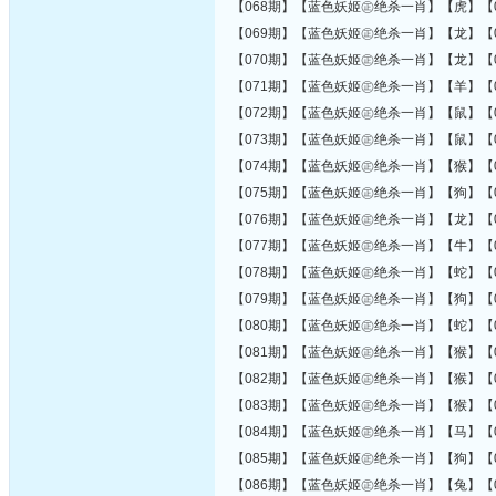
【068期】【蓝色妖姬㊣绝杀一肖】【虎】【0
【069期】【蓝色妖姬㊣绝杀一肖】【龙】【0
【070期】【蓝色妖姬㊣绝杀一肖】【龙】【0
【071期】【蓝色妖姬㊣绝杀一肖】【羊】【0
【072期】【蓝色妖姬㊣绝杀一肖】【鼠】【0
【073期】【蓝色妖姬㊣绝杀一肖】【鼠】【0
【074期】【蓝色妖姬㊣绝杀一肖】【猴】【0
【075期】【蓝色妖姬㊣绝杀一肖】【狗】【0
【076期】【蓝色妖姬㊣绝杀一肖】【龙】【0
【077期】【蓝色妖姬㊣绝杀一肖】【牛】【0
【078期】【蓝色妖姬㊣绝杀一肖】【蛇】【0
【079期】【蓝色妖姬㊣绝杀一肖】【狗】【0
【080期】【蓝色妖姬㊣绝杀一肖】【蛇】【0
【081期】【蓝色妖姬㊣绝杀一肖】【猴】【0
【082期】【蓝色妖姬㊣绝杀一肖】【猴】【0
【083期】【蓝色妖姬㊣绝杀一肖】【猴】【0
【084期】【蓝色妖姬㊣绝杀一肖】【马】【0
【085期】【蓝色妖姬㊣绝杀一肖】【狗】【0
【086期】【蓝色妖姬㊣绝杀一肖】【兔】【0