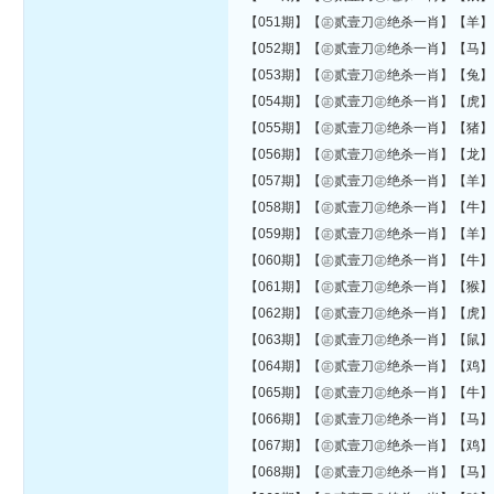
【051期】【㊣贰壹刀㊣绝杀一肖】【羊】【
【052期】【㊣贰壹刀㊣绝杀一肖】【马】【
【053期】【㊣贰壹刀㊣绝杀一肖】【兔】【
【054期】【㊣贰壹刀㊣绝杀一肖】【虎】【
【055期】【㊣贰壹刀㊣绝杀一肖】【猪】【
【056期】【㊣贰壹刀㊣绝杀一肖】【龙】【
【057期】【㊣贰壹刀㊣绝杀一肖】【羊】【
【058期】【㊣贰壹刀㊣绝杀一肖】【牛】【
【059期】【㊣贰壹刀㊣绝杀一肖】【羊】【
【060期】【㊣贰壹刀㊣绝杀一肖】【牛】【
【061期】【㊣贰壹刀㊣绝杀一肖】【猴】【
【062期】【㊣贰壹刀㊣绝杀一肖】【虎】【
【063期】【㊣贰壹刀㊣绝杀一肖】【鼠】【
【064期】【㊣贰壹刀㊣绝杀一肖】【鸡】【
【065期】【㊣贰壹刀㊣绝杀一肖】【牛】【
【066期】【㊣贰壹刀㊣绝杀一肖】【马】【
【067期】【㊣贰壹刀㊣绝杀一肖】【鸡】【
【068期】【㊣贰壹刀㊣绝杀一肖】【马】【