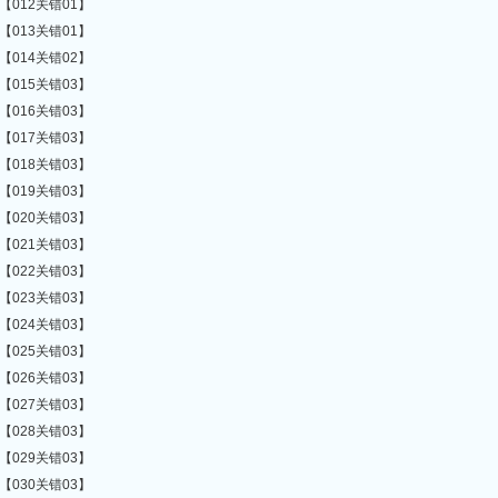
012关错01】
013关错01】
014关错02】
015关错03】
016关错03】
017关错03】
018关错03】
019关错03】
020关错03】
021关错03】
022关错03】
023关错03】
024关错03】
025关错03】
026关错03】
027关错03】
028关错03】
029关错03】
030关错03】