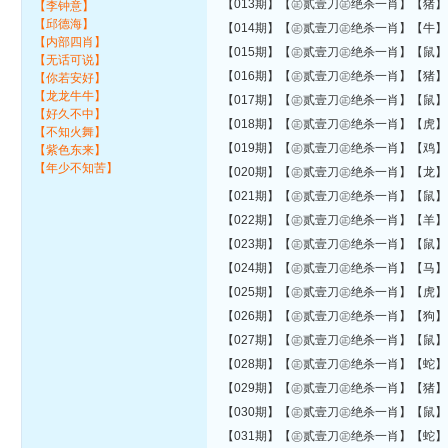
【013期】【㊣贰壹刀㊣绝杀一肖】【猪】【
【李钟意】
【邱德海】
【014期】【㊣贰壹刀㊣绝杀一肖】【牛】【
【内部四肖】
【015期】【㊣贰壹刀㊣绝杀一肖】【鼠】【
【无话可说】
【016期】【㊣贰壹刀㊣绝杀一肖】【猪】【
【你若安好】
【龙龙牛牛】
【017期】【㊣贰壹刀㊣绝杀一肖】【鼠】【
【好久不中】
【018期】【㊣贰壹刀㊣绝杀一肖】【虎】【
【不知火舞】
【019期】【㊣贰壹刀㊣绝杀一肖】【鸡】【
【紫色东来】
【年少不知苦】
【020期】【㊣贰壹刀㊣绝杀一肖】【龙】【
【021期】【㊣贰壹刀㊣绝杀一肖】【鼠】【
【022期】【㊣贰壹刀㊣绝杀一肖】【羊】【
【023期】【㊣贰壹刀㊣绝杀一肖】【鼠】【
【024期】【㊣贰壹刀㊣绝杀一肖】【马】【
【025期】【㊣贰壹刀㊣绝杀一肖】【虎】【
【026期】【㊣贰壹刀㊣绝杀一肖】【狗】【
【027期】【㊣贰壹刀㊣绝杀一肖】【鼠】【
【028期】【㊣贰壹刀㊣绝杀一肖】【蛇】【
【029期】【㊣贰壹刀㊣绝杀一肖】【猪】【
【030期】【㊣贰壹刀㊣绝杀一肖】【鼠】【
【031期】【㊣贰壹刀㊣绝杀一肖】【蛇】【