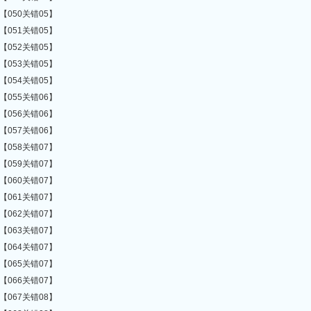
050关错05】
051关错05】
052关错05】
053关错05】
054关错05】
055关错06】
056关错06】
057关错06】
058关错07】
059关错07】
060关错07】
061关错07】
062关错07】
063关错07】
064关错07】
065关错07】
066关错07】
067关错08】