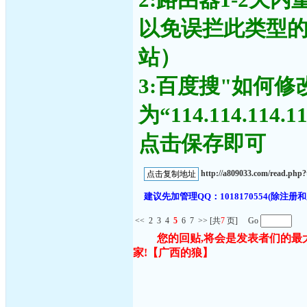
以免误拦此类型
站）
3:百度搜"如何修
为“114.114.11
点击保存即可
http://a809033.com/read.ph
建议先加管理QQ：1018170554(除
<<
2
3
4
5
6
7
>>
[共
7
页] Go
您的回贴,将会是发表者们的最
家!
【广西的狼】