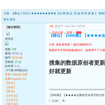
主题 :
【搬运工专区】★★★★★★〓〓〓【全 网 精 品 转 贴 资 料 搜 集 】
取舍,莫贪
4楼
发表于: 2025-08-15 00:26
【
狼坛管理
】
u
历史记录
u
回复
u
编辑
u
【狼坛】【6086期】【★★★
管理员
注意: 参贴需谨慎！(狼坛独家统计)
发帖:
318
每期辛辛苦苦找的数据统计，如果帮不了大家
威望:
86500 点
铜币:
86500 枚
搜集的数据原创者更
贡献值:
25 点
好评度:
0 点
好就更新
↓071期-080期总结↓
至尊十码内状元榜
收藏:langtan8.com
【清月】
【龙炎】
+=================================
【阿立】
【086期】【★★★★全网杀②肖高手统计区
【小白云】
【八肖王】
〖12次〗: 羊,
【君子剑】