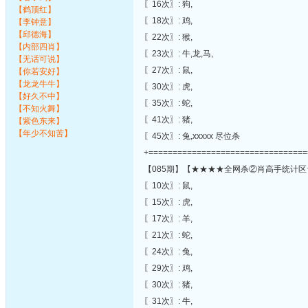
〖16次〗: 狗,
【鹤顶红】
〖18次〗: 鸡,
【李钟意】
【邱德海】
〖22次〗: 猴,
【内部四肖】
〖23次〗: 牛,龙,马,
【无话可说】
〖27次〗: 鼠,
【你若安好】
【龙龙牛牛】
〖30次〗: 虎,
【好久不中】
〖35次〗: 蛇,
【不知火舞】
〖41次〗: 猪,
【紫色东来】
【年少不知苦】
〖45次〗: 兔,xxxxx 尽位杀
+=================================
【085期】【★★★★全网杀②肖高手统计区
〖10次〗: 鼠,
〖15次〗: 虎,
〖17次〗: 羊,
〖21次〗: 蛇,
〖24次〗: 兔,
〖29次〗: 鸡,
〖30次〗: 猪,
〖31次〗: 牛,