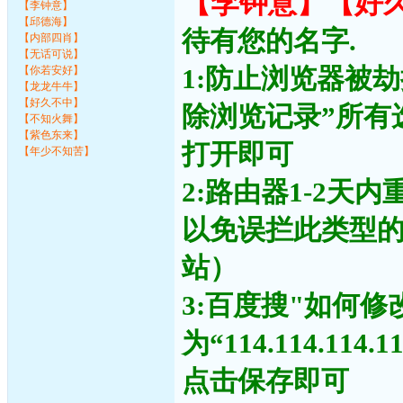
【李钟意】【好
【李钟意】
【邱德海】
待有您的名字.
【内部四肖】
【无话可说】
1:防止浏览器被
【你若安好】
【龙龙牛牛】
【好久不中】
除浏览记录”所有
【不知火舞】
【紫色东来】
打开即可
【年少不知苦】
2:路由器1-2天
以免误拦此类型
站）
3:百度搜"如何修
为“114.114.11
点击保存即可