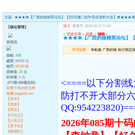
主题 :
★★★〓【广西的狼精英论坛】【2026澳门全年⑥合资料大全】〓★★★
楼主
发表于: 2019-10-17 11:42
【
狼坛管理
】
u
历史记录
u
回复
u
编辑
u
★★★〓【广西的狼精英论坛】【
管理员
管理提醒：
本帖被 广西的狼 执行锁定操作(2
发帖:
318
威望:
86500 点
铜币:
86500 枚
贡献值:
25 点
好评度:
0 点
<====以下分
↓071期-080期总结↓
至尊十码内状元榜
防打不开大部分
收藏:langtan8.com
【清月】
【龙炎】
QQ:954223820)==
【阿立】
【小白云】
2026年085期
【八肖王】
【君子剑】
【鹤顶红】