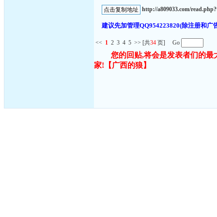
http://a809033.com/read.php
建议先加管理QQ954223820(除注
<<
1
2
3
4
5
>>
[共
34
页] Go
您的回贴,将会是发表者们的最
家!
【广西的狼】