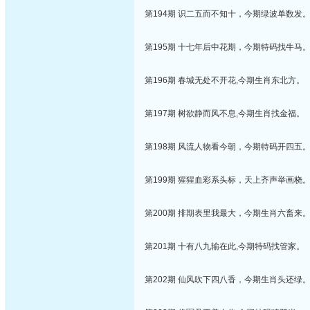
第194期 识二五而不知十，今期绿波单数发
第195期 十七年后中花期，今期特码找牛马
第196期 春城无处不开花,今期生肖东北方。
第197期 树欲静而风不息,今期生肖找金福。
第198期 风流人物看今朝，今期特码开四五
第199期 猩猩血彩系头标，天上齐声举画桡
第200期 排期表里我最大，今期生肖六畜来
第201期 十有八九输在此,今期特码找管家。
第202期 仙风吹下四八香，今期生肖头还绿