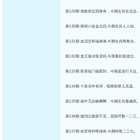
第129期 准敢肯定四珠有，今期生肖在北边
第130期 捧得八锭金元归,今期生肖人人知。
第131期 血泪交和滋淋淋,今期生肖两角尖。
第132期 龙王落水取灵码,今期看好莫放过。
第133期 双喜临门福星到，今期蓝波行大运
第134期 十首当年有词，唱青歌翠儿无遗。
第135期 就中兀自唤卿卿，今期生肖最威风
第136期 烟消云散双不见，屈指可数一二三
第137期 命里有时终须有,今期特尾二三七。