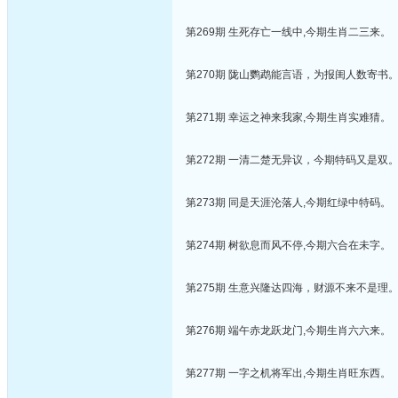
第269期 生死存亡一线中,今期生肖二三来。
第270期 陇山鹦鹉能言语，为报闺人数寄书
第271期 幸运之神来我家,今期生肖实难猜。
第272期 一清二楚无异议，今期特码又是双
第273期 同是天涯沦落人,今期红绿中特码。
第274期 树欲息而风不停,今期六合在未字。
第275期 生意兴隆达四海，财源不来不是理
第276期 端午赤龙跃龙门,今期生肖六六来。
第277期 一字之机将军出,今期生肖旺东西。