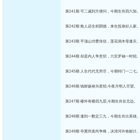
第241期 可二减到方便问，今期生肖四六加
第242期 救人还生积阴德，来生投身好人家
第243期 平顶山功曹传信，莲花洞木母逢灾
第244期 却是内人争意切，六宫罗袖一时招
第245期 人生代代无穷尽，今期特门一二七
第246期 钱财扬禄兴君招,今夜月明人尽望。
第247期 楼外有楼四九层,今期生肖在北边。
第248期 逢到一数定三九，今期生肖出英雄
第249期 夺冀州袁尚争锋，决漳河许攸献计