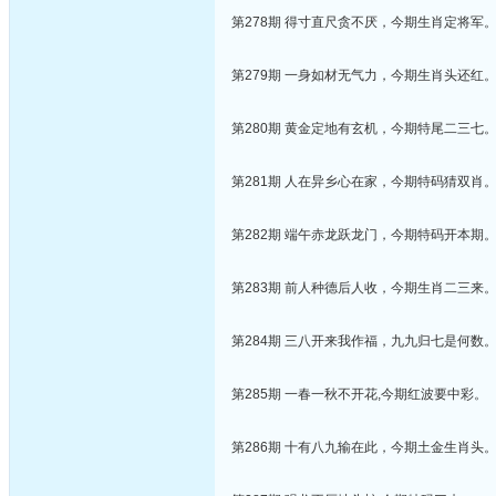
第278期 得寸直尺贪不厌，今期生肖定将军
第279期 一身如材无气力，今期生肖头还红
第280期 黄金定地有玄机，今期特尾二三七
第281期 人在异乡心在家，今期特码猜双肖
第282期 端午赤龙跃龙门，今期特码开本期
第283期 前人种德后人收，今期生肖二三来
第284期 三八开来我作福，九九归七是何数
第285期 一春一秋不开花,今期红波要中彩。
第286期 十有八九输在此，今期土金生肖头