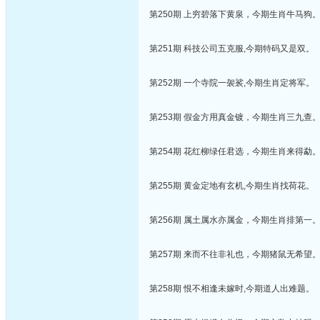
第250期 上穷碧落下黄泉，今期生肖牛马狗
第251期 科技公司五克服,今期特码又是双。
第252期 一个寺院一袈裟,今期生肖定将军。
第253期 假金方用真金镀，今期生肖三九查
第254期 花红柳绿任君选，今期生肖来得勐
第255期 黄金定地有玄机,今期生肖找荷花。
第256期 属土属水亦属金，今期生肖排第一
第257期 来而不往非礼也，今期猪鼠无希望
第258期 恨不相逢未嫁时,今期道人出难题。