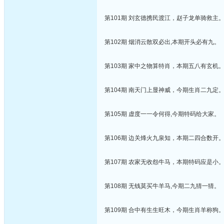
第101期 刘玄德携民渡江，赵子龙单骑救主
第102期 烟消云散双必出,本期开头必有九。
第103期 家中之物算特肖，本期五八有玄机
第104期 南天门上显神威，今期生肖二九定
第105期 虚度一一令何得,今期特码给大家。
第106期 边关烽火九泉知，本期二四合数开
第107期 农家无收怨牛马，本期特码应是小
第108期 无钱莫买牛羊马,今期二九猜一猜。
第109期 合中有生生旺木，今期生肖羊称狗