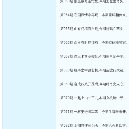
第063期 披星戴月走忙忙,今期土金生肖头。
第064期 它国风情今再现，本期重码相伴来
第065期 山有朽壤而自崩,今期特码在两头。
第066期 命里有时终须有，今期特码找管家
第067期 连三卡斯基擦到,今期生肖定牛羊。
第068期 机率之中藏玄机,今期蓝波行大运。
第069期 合成四八开灵码,今期特肖女人心。
第070期 一起上山一三九,本期玄机诗中寻。
第071期 一杯更进将军酒，今期生肖猴来开
第072期 上期特连三为头，今期六合看四方