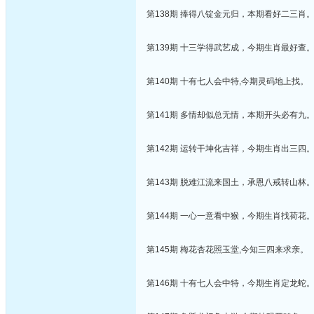
第138期 捧得八锭金元归，本期看好二三肖
第139期 十三学得武艺成，今期生肖最好查
第140期 十有七人会中特,今期灵码地上找。
第141期 多情却似总无情，本期开头必有九
第142期 运转干坤化吉祥，今期生肖出三四
第143期 脱难江流来国土，承恩八戒转山林
第144期 一心一意看中猴，今期生肖找荷花
第145期 梅花杏花照玉堂,今知三四来求亲。
第146期 十有七人会中特，今期生肖定龙蛇