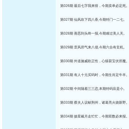
第026期 最后七字我来猜，今期卖单必定死
第027期 仙风吹下四八香,今期特门一二七。
第028期 善恶到头终一报,今期难过美人关。
第029期 歪风邪气来八侵,今期六合有玄机。
第030期 外道施威欺正性，心猿获宝伏邪魔
第031期 有人十元买码时，今期生肖定牛羊
第032期 中间隔着三三恋,本期特码应是小。
第033期 蔡夫人议献荆州，诸葛亮火烧新野
第034期 披星戴月走忙忙，今期双数必来报