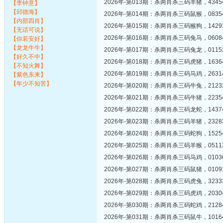
2026年-第013期：杀两肖杀三码羊猪，4345
【李钟意】
【邱德海】
2026年-第014期：杀两肖杀三码鼠猴，0835
【内部四肖】
2026年-第015期：杀两肖杀三码猴狗，1429
【无话可说】
2026年-第016期：杀两肖杀三码兔马，0608
【你若安好】
【龙龙牛牛】
2026年-第017期：杀两肖杀三码兔龙，0115
【好久不中】
2026年-第018期：杀两肖杀三码虎猪，1636
【不知火舞】
2026年-第019期：杀两肖杀三码马鸡，2631
【紫色东来】
【年少不知苦】
2026年-第020期：杀两肖杀三码牛兔，2123
2026年-第021期：杀两肖杀三码牛猪，2235
2026年-第022期：杀两肖杀三码龙蛇，1437
2026年-第023期：杀两肖杀三码羊猪，2328
2026年-第024期：杀两肖杀三码蛇狗，1525
2026年-第025期：杀两肖杀三码羊猴，0511
2026年-第026期：杀两肖杀三码马鸡，0103
2026年-第027期：杀两肖杀三码鼠猪，0109
2026年-第028期：杀两肖杀三码虎兔，3233
2026年-第029期：杀两肖杀三码虎鸡，2030
2026年-第030期：杀两肖杀三码蛇鸡，2128
2026年-第031期：杀两肖杀三码鼠牛，1016