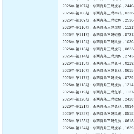
2026年-第107期：杀两肖杀三码虎羊，2440
2026年-第108期：杀两肖杀三码牛鸡，0236
2026年-第109期：杀两肖杀三码猴狗，2536
2026年-第110期：杀两肖杀三码虎猪，1121
2026年-第111期：杀两肖杀三码蛇猴，0731
2026年-第112期：杀两肖杀三码鼠猪，1030
2026年-第113期：杀两肖杀三码虎马，0623
2026年-第114期：杀两肖杀三码鸡狗，2743
2026年-第115期：杀两肖杀三码兔马，0219
2026年-第116期：杀两肖杀三码龙鸡，0615
2026年-第117期：杀两肖杀三码虎兔，0729
2026年-第118期：杀两肖杀三码虎狗，1214
2026年-第119期：杀两肖杀三码兔羊，1127
2026年-第120期：杀两肖杀三码猴猪，2428
2026年-第121期：杀两肖杀三码兔鸡，0934
2026年-第122期：杀两肖杀三码鼠虎，0515
2026年-第123期：杀两肖杀三码兔狗，0618
2026年-第124期：杀两肖杀三码虎羊，1629