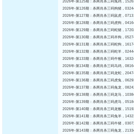
2026年-第125期：杀两肖杀三码兔鸡，1526
2026年-第126期：杀两肖杀三码狗猪，0324
2026年-第127期：杀两肖杀三码鼠虎，0713
2026年-第128期：杀两肖杀三码虎狗，0416
2026年-第129期：杀两肖杀三码蛇猪，1720
2026年-第130期：杀两肖杀三码羊狗，0527
2026年-第131期：杀两肖杀三码蛇狗，1617
2026年-第132期：杀两肖杀三码蛇羊，0244
2026年-第133期：杀两肖杀三码牛猴，1632
2026年-第134期：杀两肖杀三码马鸡，0816
2026年-第135期：杀两肖杀三码龙蛇，2047
2026年-第136期：杀两肖杀三码虎兔，0629
2026年-第137期：杀两肖杀三码兔龙，0824
2026年-第138期：杀两肖杀三码龙马，1038
2026年-第139期：杀两肖杀三码虎马，0518
2026年-第140期：杀两肖杀三码龙猴，1519
2026年-第141期：杀两肖杀三码兔羊，1432
2026年-第142期：杀两肖杀三码牛猪，0307
2026年-第143期：杀两肖杀三码兔龙，2133