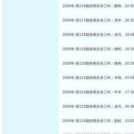
2026年-第116期杀两肖杀三码：猴狗，02 20
2026年-第117期杀两肖杀三码：虎羊，20 32
2026年-第118期杀两肖杀三码：虎马，19 09
2026年-第119期杀两肖杀三码：猪蛇，16 20
2026年-第120期杀两肖杀三码：猪狗，20 29
2026年-第121期杀两肖杀三码：羊狗，03 04
2026年-第122期杀两肖杀三码：牛羊，17 18
2026年-第123期杀两肖杀三码：龙马，20 38
2026年-第124期杀两肖杀三码：鼠蛇，33 02