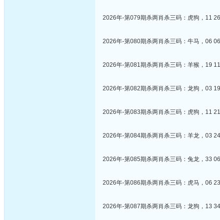
2026年-第079期杀两肖杀三码：虎狗，11 26
2026年-第080期杀两肖杀三码：牛马，06 06
2026年-第081期杀两肖杀三码：羊猴，19 11
2026年-第082期杀两肖杀三码：龙狗，03 19
2026年-第083期杀两肖杀三码：虎狗，11 21
2026年-第084期杀两肖杀三码：羊龙，03 24
2026年-第085期杀两肖杀三码：兔龙，33 06
2026年-第086期杀两肖杀三码：虎马，06 23
2026年-第087期杀两肖杀三码：龙狗，13 34