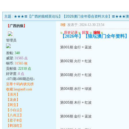
主题 :
★★★〓【广西的狼精英论坛】【2026澳门全年⑥合资料大全】〓★★★
8楼
发表于: 2024-12-30 23:54
【
广西的狼
】
u
历史记录
u
回复
u
编辑
u
【2026年】【狼坛澳门全年资料】
管理员
第001期 金行 + 蓝波
发帖:
340
威望:
31565 点
第002期 火行 + 红波
铜币:
31565 枚
贡献值:
22110 点
好评度:
0 点
第003期 火行 + 红波
↓071期-080期总结↓
至尊十码内状元榜
第004期 水行 + 绿波
收藏:langtan8.com
【清月】
【龙炎】
第005期 木行 + 红波
【阿立】
【小白云】
【八肖王】
第006期 金行 + 蓝波
【君子剑】
【鹤顶红】