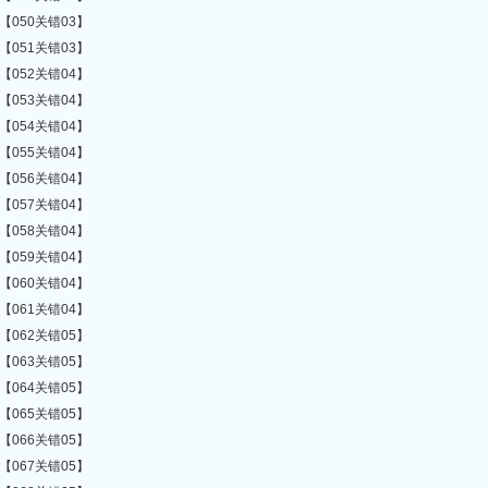
050关错03】
051关错03】
052关错04】
053关错04】
054关错04】
055关错04】
056关错04】
057关错04】
058关错04】
059关错04】
060关错04】
061关错04】
062关错05】
063关错05】
064关错05】
065关错05】
066关错05】
067关错05】