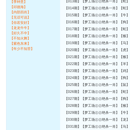
【013期】【梦工场㊣㊣绝杀一肖】【蛇】【
【李钟意】
【邱德海】
【014期】【梦工场㊣㊣绝杀一肖】【蛇】【
【内部四肖】
【015期】【梦工场㊣㊣绝杀一肖】【牛】【
【无话可说】
【016期】【梦工场㊣㊣绝杀一肖】【狗】【
【你若安好】
【龙龙牛牛】
【017期】【梦工场㊣㊣绝杀一肖】【蛇】【
【好久不中】
【018期】【梦工场㊣㊣绝杀一肖】【猴】【
【不知火舞】
【019期】【梦工场㊣㊣绝杀一肖】【马】【
【紫色东来】
【年少不知苦】
【020期】【梦工场㊣㊣绝杀一肖】【虎】【
【021期】【梦工场㊣㊣绝杀一肖】【猴】【
【022期】【梦工场㊣㊣绝杀一肖】【羊】【
【023期】【梦工场㊣㊣绝杀一肖】【鸡】【
【024期】【梦工场㊣㊣绝杀一肖】【狗】【
【025期】【梦工场㊣㊣绝杀一肖】【鼠】【
【026期】【梦工场㊣㊣绝杀一肖】【蛇】【
【027期】【梦工场㊣㊣绝杀一肖】【狗】【
【028期】【梦工场㊣㊣绝杀一肖】【猴】【
【029期】【梦工场㊣㊣绝杀一肖】【牛】【
【030期】【梦工场㊣㊣绝杀一肖】【龙】【
【031期】【梦工场㊣㊣绝杀一肖】【马】【