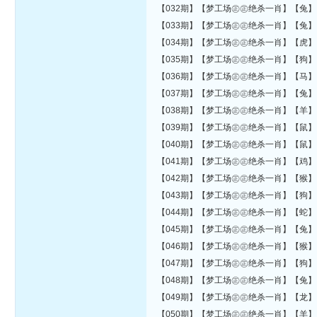
【032期】【梦工场㊣㊣绝杀一肖】【兔】【
【033期】【梦工场㊣㊣绝杀一肖】【兔】【
【034期】【梦工场㊣㊣绝杀一肖】【虎】【
【035期】【梦工场㊣㊣绝杀一肖】【狗】【
【036期】【梦工场㊣㊣绝杀一肖】【马】【
【037期】【梦工场㊣㊣绝杀一肖】【兔】【
【038期】【梦工场㊣㊣绝杀一肖】【羊】【
【039期】【梦工场㊣㊣绝杀一肖】【鼠】【
【040期】【梦工场㊣㊣绝杀一肖】【鼠】【
【041期】【梦工场㊣㊣绝杀一肖】【鸡】【
【042期】【梦工场㊣㊣绝杀一肖】【猴】【
【043期】【梦工场㊣㊣绝杀一肖】【狗】【
【044期】【梦工场㊣㊣绝杀一肖】【蛇】【
【045期】【梦工场㊣㊣绝杀一肖】【兔】【
【046期】【梦工场㊣㊣绝杀一肖】【猴】【
【047期】【梦工场㊣㊣绝杀一肖】【狗】【
【048期】【梦工场㊣㊣绝杀一肖】【兔】【
【049期】【梦工场㊣㊣绝杀一肖】【龙】【
【050期】【梦工场㊣㊣绝杀一肖】【羊】【