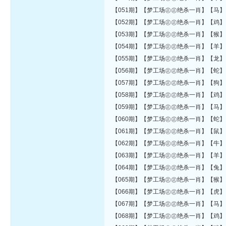
【051期】【梦工场㊣㊣绝杀一肖】【马】【
【052期】【梦工场㊣㊣绝杀一肖】【鸡】【
【053期】【梦工场㊣㊣绝杀一肖】【猴】【
【054期】【梦工场㊣㊣绝杀一肖】【羊】【
【055期】【梦工场㊣㊣绝杀一肖】【龙】【
【056期】【梦工场㊣㊣绝杀一肖】【蛇】【
【057期】【梦工场㊣㊣绝杀一肖】【狗】【
【058期】【梦工场㊣㊣绝杀一肖】【鸡】【
【059期】【梦工场㊣㊣绝杀一肖】【马】【
【060期】【梦工场㊣㊣绝杀一肖】【蛇】【
【061期】【梦工场㊣㊣绝杀一肖】【鼠】【
【062期】【梦工场㊣㊣绝杀一肖】【牛】【
【063期】【梦工场㊣㊣绝杀一肖】【羊】【
【064期】【梦工场㊣㊣绝杀一肖】【兔】【
【065期】【梦工场㊣㊣绝杀一肖】【猴】【
【066期】【梦工场㊣㊣绝杀一肖】【虎】【
【067期】【梦工场㊣㊣绝杀一肖】【马】【
【068期】【梦工场㊣㊣绝杀一肖】【鸡】【