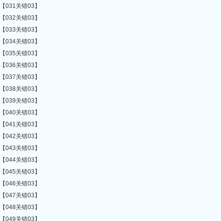
031关错03】
032关错03】
033关错03】
034关错03】
035关错03】
036关错03】
037关错03】
038关错03】
039关错03】
040关错03】
041关错03】
042关错03】
043关错03】
044关错03】
045关错03】
046关错03】
047关错03】
048关错03】
049关错03】