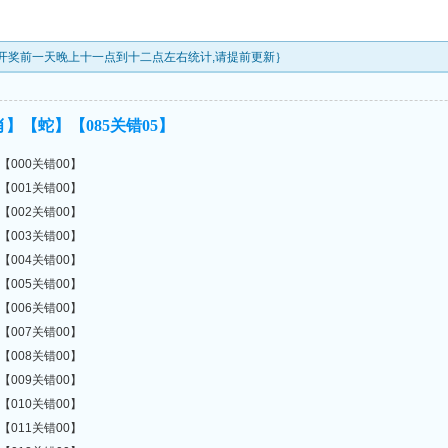
｛开奖前一天晚上十一点到十二点左右统计,请提前更新｝
】【蛇】【085关错05】
000关错00】
001关错00】
002关错00】
003关错00】
004关错00】
005关错00】
006关错00】
007关错00】
008关错00】
009关错00】
010关错00】
011关错00】