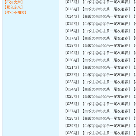
【012期】【白蛟㊣㊣㊣㊣杀一尾友谊赛】【3
【不知火舞】
【紫色东来】
【013期】【白蛟㊣㊣㊣㊣杀一尾友谊赛】【2
【年少不知苦】
【014期】【白蛟㊣㊣㊣㊣杀一尾友谊赛】【5
【015期】【白蛟㊣㊣㊣㊣杀一尾友谊赛】【0
【016期】【白蛟㊣㊣㊣㊣杀一尾友谊赛】【2
【017期】【白蛟㊣㊣㊣㊣杀一尾友谊赛】【8
【018期】【白蛟㊣㊣㊣㊣杀一尾友谊赛】【4
【019期】【白蛟㊣㊣㊣㊣杀一尾友谊赛】【5
【020期】【白蛟㊣㊣㊣㊣杀一尾友谊赛】【7
【021期】【白蛟㊣㊣㊣㊣杀一尾友谊赛】【2
【022期】【白蛟㊣㊣㊣㊣杀一尾友谊赛】【8
【023期】【白蛟㊣㊣㊣㊣杀一尾友谊赛】【4
【024期】【白蛟㊣㊣㊣㊣杀一尾友谊赛】【6
【025期】【白蛟㊣㊣㊣㊣杀一尾友谊赛】【2
【026期】【白蛟㊣㊣㊣㊣杀一尾友谊赛】【9
【027期】【白蛟㊣㊣㊣㊣杀一尾友谊赛】【1
【028期】【白蛟㊣㊣㊣㊣杀一尾友谊赛】【5
【029期】【白蛟㊣㊣㊣㊣杀一尾友谊赛】【3
【030期】【白蛟㊣㊣㊣㊣杀一尾友谊赛】【2