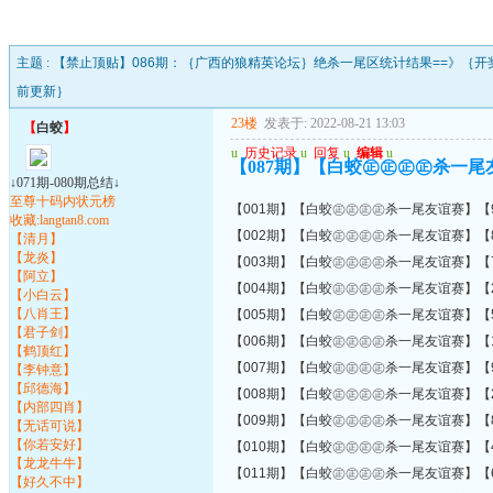
主题 :
【禁止顶贴】086期：｛广西的狼精英论坛｝绝杀一尾区统计结果==》｛开
前更新｝
23楼
发表于: 2022-08-21 13:03
【
白蛟
】
u
历史记录
u
回复
u
编辑
u
【087期】【白蛟㊣㊣㊣㊣杀一尾友
↓071期-080期总结↓
至尊十码内状元榜
【001期】【白蛟㊣㊣㊣㊣杀一尾友谊赛】【9
收藏:langtan8.com
【002期】【白蛟㊣㊣㊣㊣杀一尾友谊赛】【8
【清月】
【龙炎】
【003期】【白蛟㊣㊣㊣㊣杀一尾友谊赛】【7
【阿立】
【004期】【白蛟㊣㊣㊣㊣杀一尾友谊赛】【2
【小白云】
【八肖王】
【005期】【白蛟㊣㊣㊣㊣杀一尾友谊赛】【5
【君子剑】
【006期】【白蛟㊣㊣㊣㊣杀一尾友谊赛】【1
【鹤顶红】
【007期】【白蛟㊣㊣㊣㊣杀一尾友谊赛】【9
【李钟意】
【邱德海】
【008期】【白蛟㊣㊣㊣㊣杀一尾友谊赛】【2
【内部四肖】
【009期】【白蛟㊣㊣㊣㊣杀一尾友谊赛】【8
【无话可说】
【你若安好】
【010期】【白蛟㊣㊣㊣㊣杀一尾友谊赛】【4
【龙龙牛牛】
【011期】【白蛟㊣㊣㊣㊣杀一尾友谊赛】【6
【好久不中】