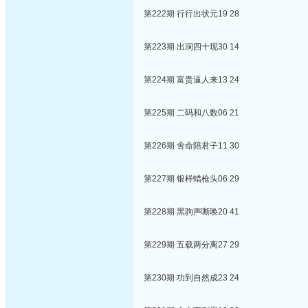
第222期 行行出状元19 28
第223期 出洞四十现30 14
第224期 富贵逼人来13 24
第225期 二码和八数06 21
第226期 舍命陪君子11 30
第227期 银样蜡枪头06 29
第228期 黑驹声嘶唤20 41
第229期 五载两分离27 29
第230期 功到自然成23 24