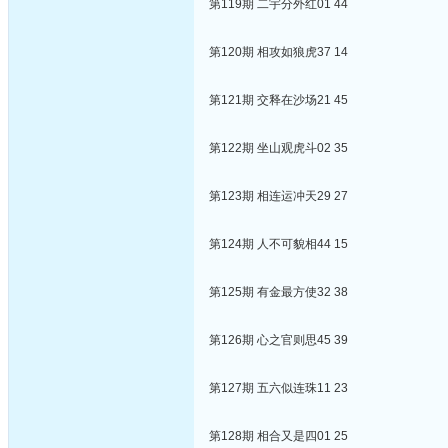
第119期 二宇分外红01 44
第120期 相攻如狼虎37 14
第121期 交释在沙场21 45
第122期 坐山观虎斗02 35
第123期 相连运冲天29 27
第124期 人不可貌相44 15
第125期 有金最方使32 38
第126期 心之官则思45 39
第127期 五六似连珠11 23
第128期 相合又是四01 25