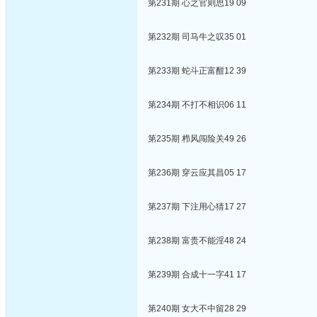
第231期 心之官则思19 09
第232期 司马牛之叹35 01
第233期 蛇斗正富酣12 39
第234期 不打不相识06 11
第235期 栉风闯险关49 26
第236期 穿云应其昌05 17
第237期 下注用心猜17 27
第238期 富贵不能淫48 24
第239期 合成十一字41 17
第240期 女大不中留28 29