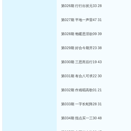
第026期 行行出状元33 28
第027期 平地一声雷47 31
第028期 饱暖思淫欲09 39
第029期 好合今期开23 38
第030期 三思而后行19 43
第031期 有合八可求22 30
第032期 作戏唱高歌01 21
第033期 一字长蛇阵28 31
第034期 指点买一三30 48