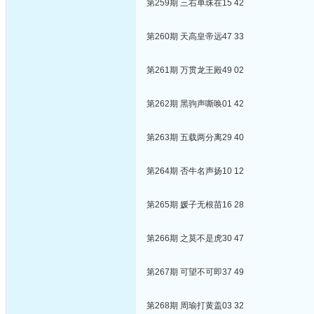
第259期 三右单珠在15 42
第260期 天高皇帝远47 33
第261期 万贯龙王殿49 02
第262期 黑驹声嘶唤01 42
第263期 五载两分离29 40
第264期 否牛名声扬10 12
第265期 媛子无根苗16 28
第266期 之莫不是虎30 47
第267期 可望不可即37 49
第268期 周瑜打黄盖03 32