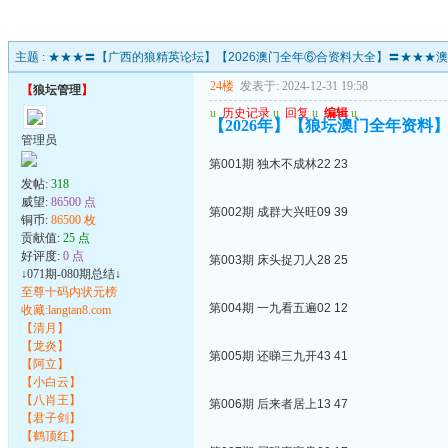
主题 :
★★★〓【广西的狼精英论坛】【2026澳门全年⑥合资料大全】〓★★★
24楼
发表于: 2024-12-31 19:58
【
狼坛管理
】
u
历史记录
u
回复
u
编辑
u
【2026年】【狼坛澳门全年资料】
管理员
第001期 独木不成林22 23
发帖:
318
威望:
86500 点
第002期 成群大兴旺09 39
铜币:
86500 枚
贡献值:
25 点
好评度:
0 点
第003期 床头捉刀人28 25
↓071期-080期总结↓
至尊十码内状元榜
第004期 一九看五遍02 12
收藏:langtan8.com
【清月】
【龙炎】
第005期 还睇三九开43 41
【阿立】
【小白云】
【八肖王】
第006期 后来者居上13 47
【君子剑】
【鹤顶红】