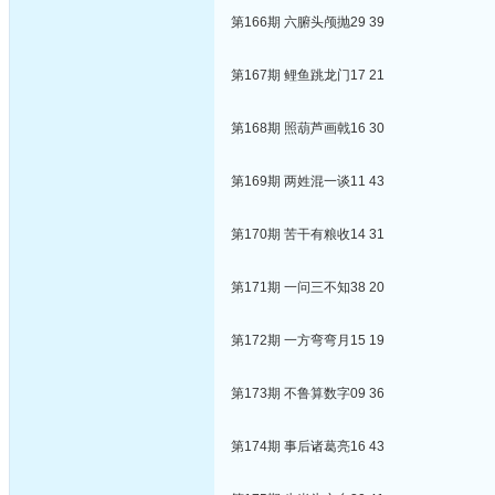
第166期 六腑头颅抛29 39
第167期 鲤鱼跳龙门17 21
第168期 照葫芦画戟16 30
第169期 两姓混一谈11 43
第170期 苦干有粮收14 31
第171期 一问三不知38 20
第172期 一方弯弯月15 19
第173期 不鲁算数字09 36
第174期 事后诸葛亮16 43