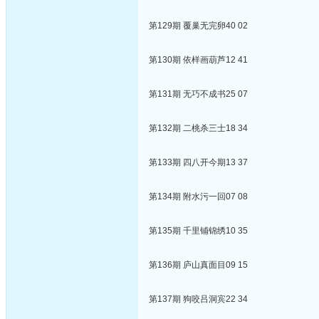
第129期 覆巢无完卵40 02
第130期 依样画葫芦12 41
第131期 无巧不成书25 07
第132期 二桃杀三士18 34
第133期 四八开今期13 37
第134期 附水污一回07 08
第135期 千里铺锦绣10 35
第136期 庐山真面目09 15
第137期 狗咬吕洞宾22 34