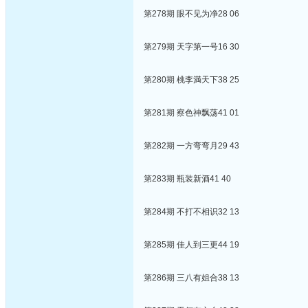
第278期 眼不见为净28 06
第279期 天字第一号16 30
第280期 桃李満天下38 25
第281期 察色神飘荡41 01
第282期 一方弯弯月29 43
第283期 瓶装新酒41 40
第284期 不打不相识32 13
第285期 佳人到三更44 19
第286期 三八有姐合38 13