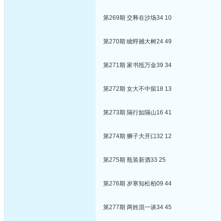
第269期 交释在沙场34 10
第270期 眦蜉撼大树24 49
第271期 家书抵万金39 34
第272期 女大不中留18 13
第273期 隔行如隔山16 41
第274期 狮子大开口32 12
第275期 瓶装新酒33 25
第276期 岁寒知松柏09 44
第277期 两姓混一谈34 45