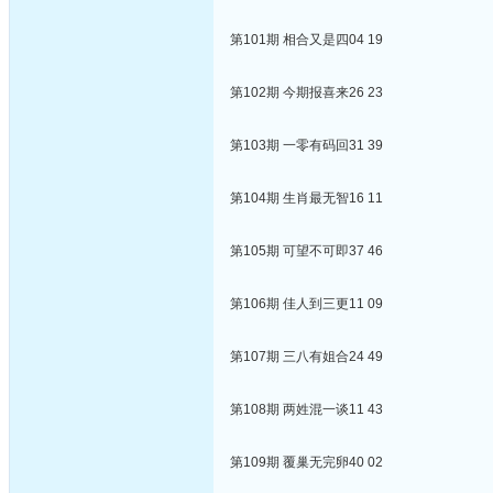
第101期 相合又是四04 19
第102期 今期报喜来26 23
第103期 一零有码回31 39
第104期 生肖最无智16 11
第105期 可望不可即37 46
第106期 佳人到三更11 09
第107期 三八有姐合24 49
第108期 两姓混一谈11 43
第109期 覆巢无完卵40 02