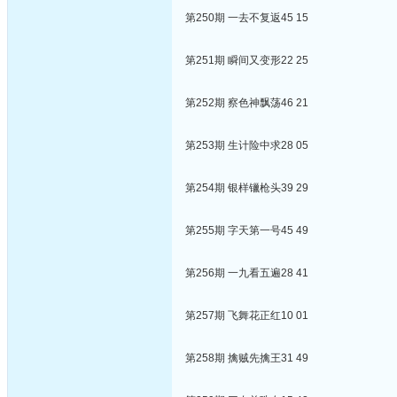
第250期 一去不复返45 15
第251期 瞬间又变形22 25
第252期 察色神飘荡46 21
第253期 生计险中求28 05
第254期 银样镴枪头39 29
第255期 字天第一号45 49
第256期 一九看五遍28 41
第257期 飞舞花正红10 01
第258期 擒贼先擒王31 49