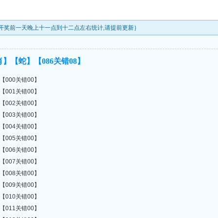
｛开奖前一天晚上十一点到十二点左右统计,请提前更新｝
】【蛇】【086关错08】
000关错00】
001关错00】
002关错00】
003关错00】
004关错00】
005关错00】
006关错00】
007关错00】
008关错00】
009关错00】
010关错00】
011关错00】