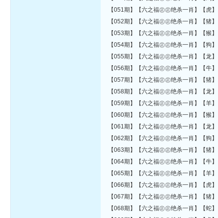
【051期】【六之福㊣㊣绝杀一肖】【虎】【
【052期】【六之福㊣㊣绝杀一肖】【猪】【
【053期】【六之福㊣㊣绝杀一肖】【猴】【
【054期】【六之福㊣㊣绝杀一肖】【狗】【
【055期】【六之福㊣㊣绝杀一肖】【龙】【
【056期】【六之福㊣㊣绝杀一肖】【牛】【
【057期】【六之福㊣㊣绝杀一肖】【猪】【
【058期】【六之福㊣㊣绝杀一肖】【龙】【
【059期】【六之福㊣㊣绝杀一肖】【羊】【
【060期】【六之福㊣㊣绝杀一肖】【猴】【
【061期】【六之福㊣㊣绝杀一肖】【龙】【
【062期】【六之福㊣㊣绝杀一肖】【狗】【
【063期】【六之福㊣㊣绝杀一肖】【猪】【
【064期】【六之福㊣㊣绝杀一肖】【牛】【
【065期】【六之福㊣㊣绝杀一肖】【羊】【
【066期】【六之福㊣㊣绝杀一肖】【虎】【
【067期】【六之福㊣㊣绝杀一肖】【猪】【
【068期】【六之福㊣㊣绝杀一肖】【蛇】【