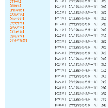
【013期】【六之福㊣㊣绝杀一肖】【虎】【
【李钟意】
【邱德海】
【014期】【六之福㊣㊣绝杀一肖】【鸡】【
【内部四肖】
【015期】【六之福㊣㊣绝杀一肖】【猪】【
【无话可说】
【016期】【六之福㊣㊣绝杀一肖】【鼠】【
【你若安好】
【龙龙牛牛】
【017期】【六之福㊣㊣绝杀一肖】【鸡】【
【好久不中】
【018期】【六之福㊣㊣绝杀一肖】【猪】【
【不知火舞】
【019期】【六之福㊣㊣绝杀一肖】【马】【
【紫色东来】
【年少不知苦】
【020期】【六之福㊣㊣绝杀一肖】【猪】【
【021期】【六之福㊣㊣绝杀一肖】【蛇】【
【022期】【六之福㊣㊣绝杀一肖】【蛇】【
【023期】【六之福㊣㊣绝杀一肖】【猪】【
【024期】【六之福㊣㊣绝杀一肖】【鼠】【
【025期】【六之福㊣㊣绝杀一肖】【龙】【
【026期】【六之福㊣㊣绝杀一肖】【兔】【
【027期】【六之福㊣㊣绝杀一肖】【龙】【
【028期】【六之福㊣㊣绝杀一肖】【狗】【
【029期】【六之福㊣㊣绝杀一肖】【虎】【
【030期】【六之福㊣㊣绝杀一肖】【羊】【
【031期】【六之福㊣㊣绝杀一肖】【狗】【