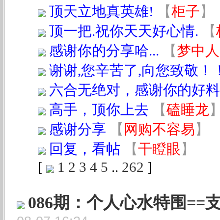
顶天立地真英雄!
【
柜子
】
顶一把.祝你天天好心情.
【
感谢你的分享哈...
【
梦中人
谢谢,您辛苦了,向您致敬！
六合无绝对，感谢你的好料
高手，顶你上去
【
磕睡龙
感谢分享
【
网购不容易
】
回复，看帖
【
干瞪眼
】
[
1
2
3
4
5
..
262
]
086期：个人心水特围==