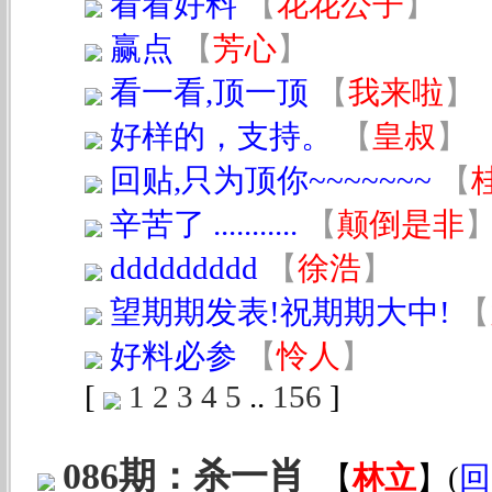
看看好料
【
花花公子
】
赢点
【
芳心
】
看一看,顶一顶
【
我来啦
】
好样的，支持。
【
皇叔
】
回贴,只为顶你~~~~~~~
【
辛苦了 ...........
【
颠倒是非
ddddddddd
【
徐浩
】
望期期发表!祝期期大中!
【
好料必参
【
怜人
】
[
1
2
3
4
5
..
156
]
086期：杀一肖
【
林立
】
(
回