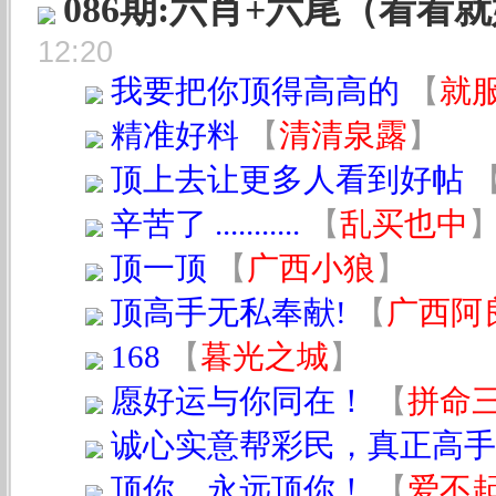
086期:六肖+六尾（看看
12:20
我要把你顶得高高的
【
就
精准好料
【
清清泉露
】
顶上去让更多人看到好帖
辛苦了 ...........
【
乱买也中
顶一顶
【
广西小狼
】
顶高手无私奉献!
【
广西阿
168
【
暮光之城
】
愿好运与你同在！
【
拼命
诚心实意帮彩民，真正高手
顶你，永远顶你！
【
爱不