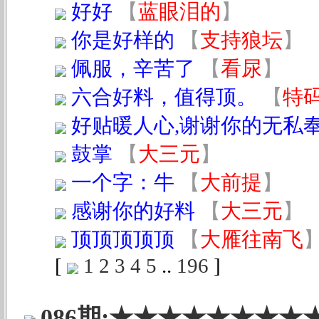
好好
【
蓝眼泪的
】
你是好样的
【
支持狼坛
】
佩服，辛苦了
【
看尿
】
六合好料，值得顶。
【
特
好贴暖人心,谢谢你的无私奉献!!
鼓掌
【
大三元
】
一个字：牛
【
大前提
】
感谢你的好料
【
大三元
】
顶顶顶顶顶
【
大雁往南飞
[
1
2
3
4
5
..
196
]
086期:★★★★★★★★