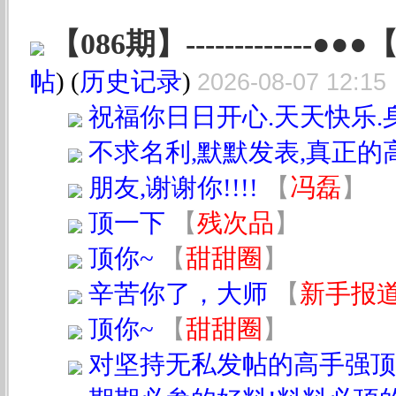
【086期】-------------●●●
帖
) (
历史记录
)
2026-08-07 12:15
祝福你日日开心.天天快乐.
不求名利,默默发表,真正的
朋友,谢谢你!!!!
【
冯磊
】
顶一下
【
残次品
】
顶你~
【
甜甜圈
】
辛苦你了，大师
【
新手报
顶你~
【
甜甜圈
】
对坚持无私发帖的高手强顶