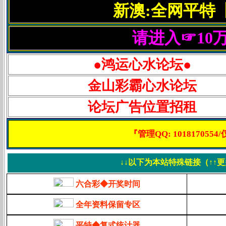
新澳:全网平特
请进入☞10
●鸿运心水论坛●
金山彩霸心水论坛
论坛广告位置招租
『管理QQ: 1018170
↓↓以下为本站特殊链接（↑↑
六合彩◆开奖时间
全年资料保留专区
平特◆复式统计器