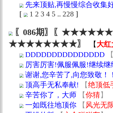
先来顶贴,再慢慢综合收集好
[
1
2
3
4
5
..
228
]
〖086期〗〖★★★★★
★★★★★★★★〗
【
大红
DDDDDDDDDDDDDDD
厉害厉害!佩服佩服!继续继
谢谢,您辛苦了,向您致敬！
顶高手无私奉献!
【
绝顶低
辛苦你了，大师
【
你猜
】
一如既往地顶你
【
风光无