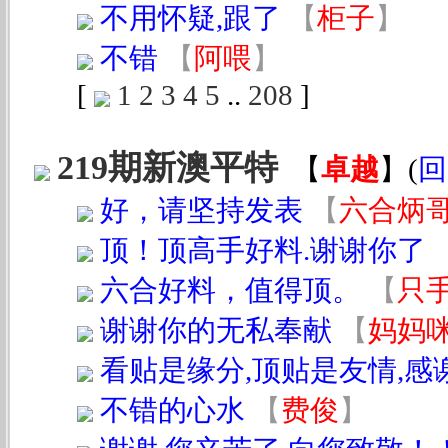
不用怀疑,跟了
【
柜子
】
不错
【
阿喂
】
[
1
2
3
4
5
..
208
]
219期新澳平特
【
卓越
】
(
回
好，请坚持发表
【
六合炳
顶！顶高手好料.谢谢你了
六合好料，值得顶。
【
只
谢谢你的无私奉献
【
妈妈
看贴是缘分,顶贴是友情,感
不错的心水
【
费俊
】