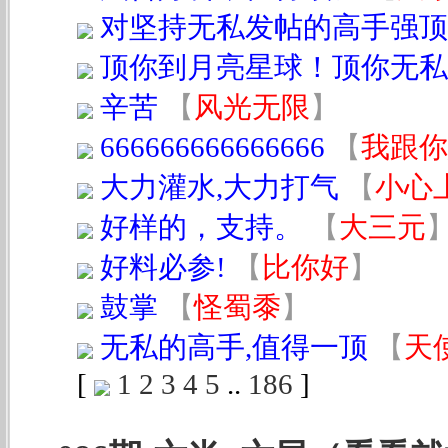
对坚持无私发帖的高手强顶
顶你到月亮星球！顶你无私
辛苦
【
风光无限
】
666666666666666
【
我跟你
大力灌水,大力打气
【
小心
好样的，支持。
【
大三元
好料必参!
【
比你好
】
鼓掌
【
怪蜀黍
】
无私的高手,值得一顶
【
天
[
1
2
3
4
5
..
186
]