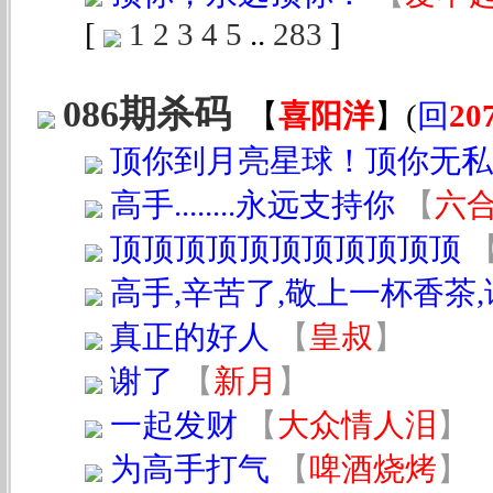
[
1
2
3
4
5
..
283
]
086期杀码
【
喜阳洋
】
(
回
20
顶你到月亮星球！顶你无私
高手........永远支持你
【
六
顶顶顶顶顶顶顶顶顶顶顶
高手,辛苦了,敬上一杯香茶
真正的好人
【
皇叔
】
谢了
【
新月
】
一起发财
【
大众情人泪
】
为高手打气
【
啤酒烧烤
】