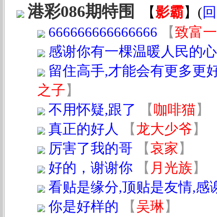
港彩086期特围
【
影霸
】
(
回
666666666666666
【
致富一
感谢你有一棵温暖人民的心
留住高手,才能会有更多更好
之子
】
不用怀疑,跟了
【
咖啡猫
】
真正的好人
【
龙大少爷
】
厉害了我的哥
【
哀家
】
好的，谢谢你
【
月光族
】
看贴是缘分,顶贴是友情,感
你是好样的
【
吴琳
】