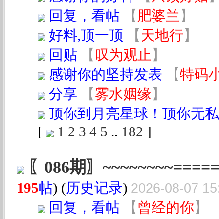
回复，看帖
【
肥婆兰
】
好料,顶一顶
【
天地行
】
回贴
【
叹为观止
】
感谢你的坚持发表
【
特码
分享
【
雾水姻缘
】
顶你到月亮星球！顶你无私
[
1
2
3
4
5
..
182
]
〖086期〗~~~~~~~~===
195
帖
) (
历史记录
)
2026-08-07 15
回复，看帖
【
曾经的你
】