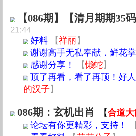
【086期】【清月期期35
21:44
好料
【
祥丽
】
谢谢高手无私奉献，鲜花掌声
感谢分享！
【
懒蛇
】
顶了再看，看了再顶！好人
的汉子
】
086期：玄机出肖
【
合道大
论坛有你更精彩，支持！