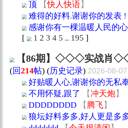
顶
【
快人快语
】
难得的好料.谢谢你的发表 !
感谢你有一棵温暖人民的心
[
1
2
3
4
5
..
195
]
【86期】◇◇◇实战肖
(
回
214
帖
) (
历史记录
)
2026-08-07
好贴暖人心,谢谢你的无私奉献!!
不用怀疑,跟了
【
冲天炮
】
DDDDDDDD
【
腾飞
】
狼坛好料多多,好人更是多多
ddddddd
【
今天很清闲
】