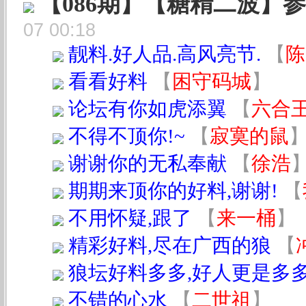
【086期】【糖精二波】
07 00:18
靓料.好人品.高风亮节.
【
陈
看看好料
【
困守码城
】
论坛有你如虎添翼
【
六合
不得不顶你!~
【
寂寞的鼠
谢谢你的无私奉献
【
徐浩
期期来顶你的好料,谢谢!
【
不用怀疑,跟了
【
来一桶
】
精彩好料,尽在广西的狼
【
狼坛好料多多,好人更是多多
不错的心水
【
二世祖
】