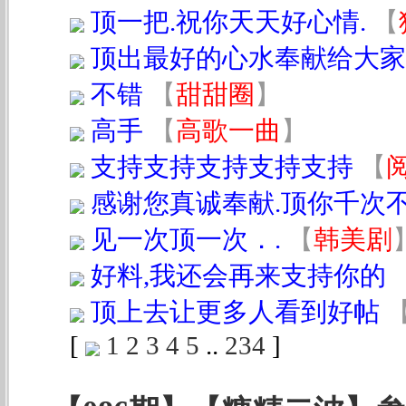
顶一把.祝你天天好心情.
【
顶出最好的心水奉献给大家
不错
【
甜甜圈
】
高手
【
高歌一曲
】
支持支持支持支持支持
【
感谢您真诚奉献.顶你千次
见一次顶一次．.
【
韩美剧
好料,我还会再来支持你的
顶上去让更多人看到好帖
[
1
2
3
4
5
..
234
]