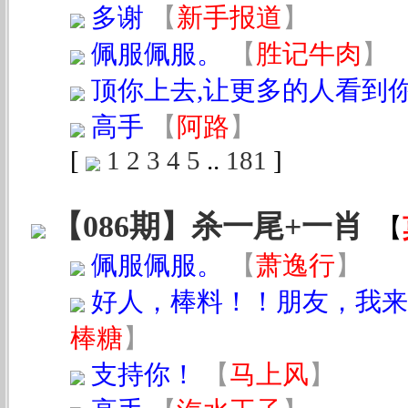
多谢
【
新手报道
】
佩服佩服。
【
胜记牛肉
】
顶你上去,让更多的人看到
高手
【
阿路
】
[
1
2
3
4
5
..
181
]
【086期】杀一尾+一肖
【
佩服佩服。
【
萧逸行
】
好人，棒料！！朋友，我来
棒糖
】
支持你！
【
马上风
】