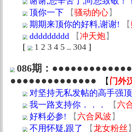
谢谢,您辛苦了,向您致敬！
顶你一下
【
骚动的心
】
期期来顶你的好料,谢谢!
【
ddddddddd
【
冲天炮
】
[
1
2
3
4
5
..
304
]
086期：●●●●●●●●●
●●●●●●●●●●●●●●
【
门外
对坚持无私发帖的高手强顶
我一路支持你．．．
【
六
好料必参!
【
六合风波
】
不用怀疑,跟了
【
龙女粉丝