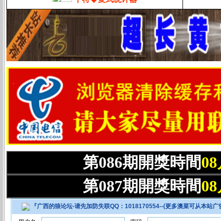
第086期開獎時間
0
第087期開獎時間
0
『
广西的狼论坛-请先加防失联QQ：1018170554--(更多澳菜可从本站