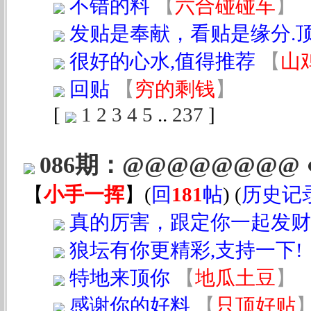
不错的料
【
六合碰碰车
】
发贴是奉献，看贴是缘分.
很好的心水,值得推荐
【
山
回贴
【
穷的剩钱
】
[
1
2
3
4
5
..
237
]
086期：@@@@@@@@
【
小手一挥
】
(
回
181
帖
) (
历史记
真的厉害，跟定你一起发财
狼坛有你更精彩,支持一下!
特地来顶你
【
地瓜土豆
】
感谢你的好料
【
只顶好贴