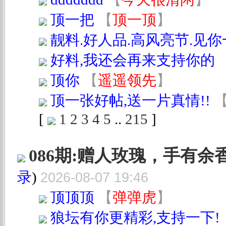
顶一把
【
顶一顶
】
靓料.好人品.高风亮节.见
好料,我还会再来支持你的
顶你
【
遥遥领先
】
顶一张好帖,送一片真情!!
[
1
2
3
4
5
..
215
]
086期:赠人玫瑰，手有余
录
)
2026-08-07 19:46
顶顶顶
【
弹弹虎
】
狼坛有你更精彩,支持一下!