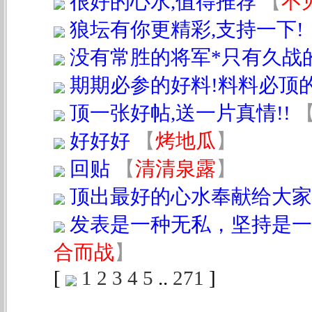
很好的心水,值得推荐
【
不
狼坛有你更精彩,支持一下!
没有常胜的将军*只有久战的
期期必参的好料!料料必顶
顶一张好帖,送一片真情!!
好好好
【
烤地瓜
】
回贴
【
清清泉露
】
顶出最好的心水奉献给大家
发表是一种无私，坚持是一
合而战
】
[
1
2
3
4
5
..
271
]