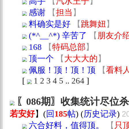
高手
【
汽水王子
】
感谢
【
担当
】
料确实是好
【
跳舞妞
】
(*^__^*) 辛苦了
【
朋友介
168
【
特码总部
】
顶一个
【
大大大的
】
佩服！顶！顶！顶
【
看料
[
1
2
3
4
5
..
264
]
〖086期〗收集统计尽位
若安好
】
(
回
185
帖
) (
历史记录
)
2
六合好料，值得顶。
【
只