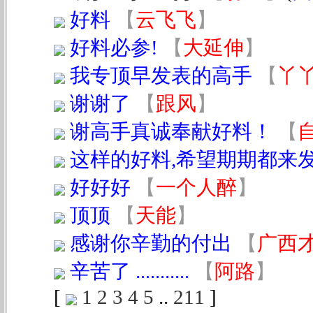
好料
【
云飞飞
】
好料必参!
【
大延伸
】
我专顶早发表的高手
【
丫
谢谢了
【
跟风
】
谢高手真诚奉献好料！
【
这样的好料,希望期期都来
好好好
【
一个人醉
】
顶顶
【
天能
】
感谢你辛勤的付出
【
广西
辛苦了 ...........
【
阿路
】
[
1
2
3
4
5
..
211
]