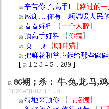
辛苦你了,高手!
【
路过的一
感谢.....你有一颗温暖人民的
看看好料
【
一个人醉
】
顶高手好料
【
你猜
】
顶一顶
【
咖啡猫
】
把鲜花和掌声献给那些默默
[
1
2
3
4
5
..
289
]
86期；杀； 牛,兔,龙,马,
2026-08-07 14:54
特地来顶你
【
古路德
】