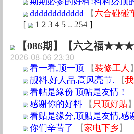
期期必参的好料!料料必顶
dddddddddddd
【
六合碰碰
[
1
2
3
4
5
..
254
]
【086期】【六之福★★
2026-08-06 23:30
看一看,顶一顶
【
装修工人
靓料.好人品.高风亮节.
【
我
看帖是緣份 顶帖是友情！
感谢你的好料
【
只顶好贴
看贴是缘分,顶贴是友情,感
你们辛苦了
【
家电下乡
】