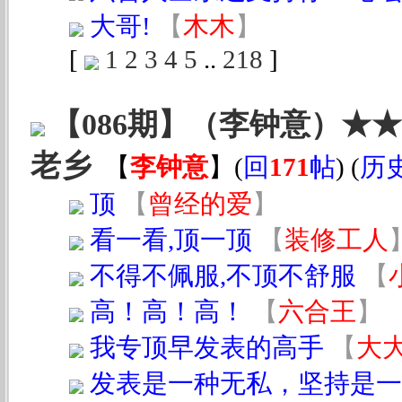
大哥!
【
木木
】
[
1
2
3
4
5
..
218
]
【086期】（李钟意）★★
老乡
【
李钟意
】
(
回
171
帖
) (
历
顶
【
曾经的爱
】
看一看,顶一顶
【
装修工人
不得不佩服,不顶不舒服
【
高！高！高！
【
六合王
】
我专顶早发表的高手
【
大
发表是一种无私，坚持是一