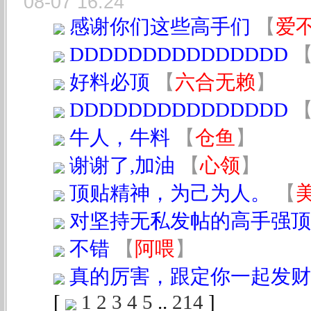
08-07 16:24
感谢你们这些高手们
【
爱
DDDDDDDDDDDDDDD
好料必顶
【
六合无赖
】
DDDDDDDDDDDDDDD
牛人，牛料
【
仓鱼
】
谢谢了,加油
【
心领
】
顶贴精神，为己为人。
【
对坚持无私发帖的高手强顶
不错
【
阿喂
】
真的厉害，跟定你一起发财
[
1
2
3
4
5
..
214
]