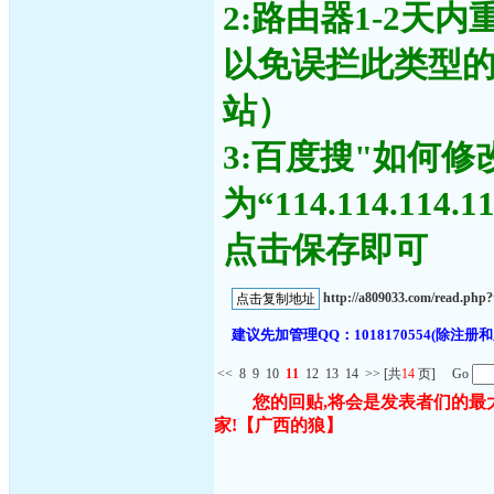
2:路由器1-2天
以免误拦此类型
站）
3:百度搜"如何修
为“114.114.11
点击保存即可
http://a809033.com/read.ph
建议先加管理QQ：1018170554(除
<<
8
9
10
11
12
13
14
>>
[共
14
页] Go
您的回贴,将会是发表者们的最
家!
【广西的狼】