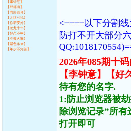
【李钟意】
【邱德海】
【内部四肖】
【无话可说】
<====以下分
【你若安好】
【龙龙牛牛】
防打不开大部分
【好久不中】
【不知火舞】
QQ:1018170554)=
【紫色东来】
【年少不知苦】
2026年085期
【李钟意】【好
待有您的名字.
1:防止浏览器被
除浏览记录”所有
打开即可