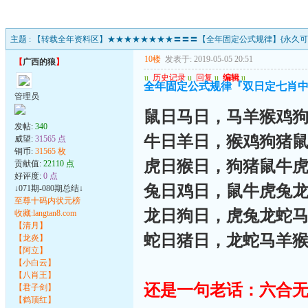
主题 :
【转载全年资料区】★★★★★★★★〓〓〓【全年固定公式规律】{永久可用
10楼
发表于: 2019-05-05 20:51
【
广西的狼
】
u
历史记录
u
回复
u
编辑
u
全年固定公式规律『双日定七肖
管理员
鼠日马日，马羊猴鸡
发帖:
340
牛日羊日，猴鸡狗猪
威望:
31565 点
铜币:
31565 枚
虎日猴日，狗猪鼠牛
贡献值:
22110 点
好评度:
0 点
兔日鸡日，鼠牛虎兔
↓071期-080期总结↓
至尊十码内状元榜
龙日狗日，虎兔龙蛇
收藏:langtan8.com
【清月】
蛇日猪日，龙蛇马羊
【龙炎】
【阿立】
【小白云】
【八肖王】
还是一句老话：六合无
【君子剑】
【鹤顶红】