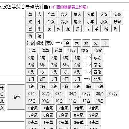
小,波色等综合号码统计器)
<
广西的狼精英主论坛
>
==>
==>
==>
==>
==>