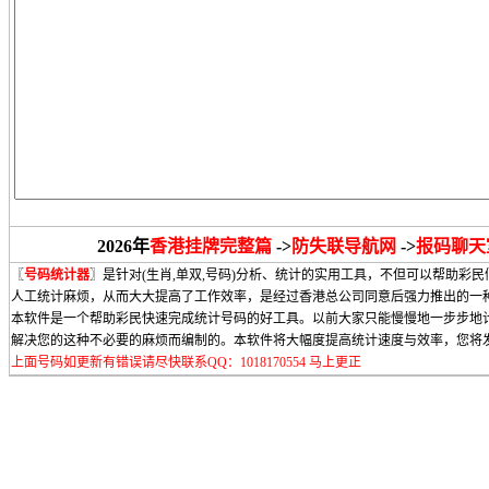
2026年
香港挂牌完整篇
->
防失联导航网
->
报码聊天
〖
号码统计器
〗是针对(生肖,单双,号码)分析、统计的实用工具，不但可以帮助
人工统计麻烦，从而大大提高了工作效率，是经过香港总公司同意后强力推出的一
本软件是一个帮助彩民快速完成统计号码的好工具。以前大家只能慢慢地一步步地
解决您的这种不必要的麻烦而编制的。本软件将大幅度提高统计速度与效率，您将
上面号码如更新有错误请尽快联系QQ：1018170554 马上更正