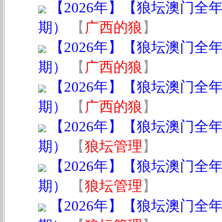
【2026年】【狼坛澳门全
期）
【
广西的狼
】
【2026年】【狼坛澳门全
期）
【
广西的狼
】
【2026年】【狼坛澳门全
期）
【
广西的狼
】
【2026年】【狼坛澳门全
期）
【
狼坛管理
】
【2026年】【狼坛澳门全
期）
【
狼坛管理
】
【2026年】【狼坛澳门全