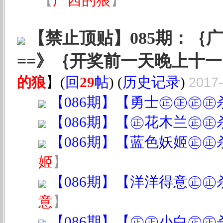
【
广西的狼
】
【禁止顶贴】085期：｛
==》｛开奖前一天晚上十
的狼
】
(
回
29
帖
) (
历史记录
)
2017-
【086期】【勇士㊣㊣㊣㊣
【086期】【㊣花木兰㊣㊣
【086期】【蓝色妖姬㊣㊣
姬
】
【086期】【洋洋得意㊣㊣
意
】
【086期】【㊣㊣小白㊣㊣