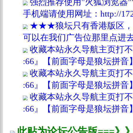
强烈推荐使用"火狐浏览器"
手机端请使用网址：http://172.87
★★★狼坛只有香港版区，
可以在我们广告位那里点进
收藏本站永久导航主页打不开论坛
:66』【前面字母是狼坛拼音
收藏本站永久导航主页打不开论坛
:66』【前面字母是狼坛拼音
收藏本站永久导航主页打不开论坛
:66』【前面字母是狼坛拼音
此贴为论坛公告版===》》