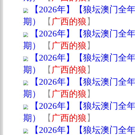
【2026年】【狼坛澳门全
期）
【
广西的狼
】
【2026年】【狼坛澳门全
期）
【
广西的狼
】
【2026年】【狼坛澳门全
期）
【
广西的狼
】
【2026年】【狼坛澳门全
期）
【
广西的狼
】
【2026年】【狼坛澳门全
期）
【
广西的狼
】
【2026年】【狼坛澳门全