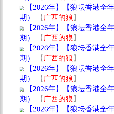
【2026年】【狼坛香港全
期）
【
广西的狼
】
【2026年】【狼坛香港全
期）
【
广西的狼
】
【2026年】【狼坛香港全
期）
【
广西的狼
】
【2026年】【狼坛香港全
期）
【
广西的狼
】
【2026年】【狼坛香港全
期）
【
广西的狼
】
【2026年】【狼坛香港全