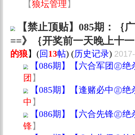
【
狼坛管理
】
【禁止顶贴】085期：｛
==》｛开奖前一天晚上十
的狼
】
(
回
13
帖
) (
历史记录
)
2017-
【086期】【六合军团㊣绝杀五码】
团
】
【085期】【逢赌必中㊣绝杀五码】
中
】
【086期】【六合先锋㊣绝杀五码】
锋
】