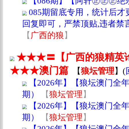
【086期】【阿轩㊣㊣㊣绝杀五码
085期留底专用，统计后
回复即可，严禁顶贴,违者禁
【
广西的狼
】
★★★〓【广西的狼精英论
★★★澳门篇
【
狼坛管理
】
(
【2026年】【狼坛澳门全
期）
【
狼坛管理
】
【2026年】【狼坛澳门全
期）
【
狼坛管理
】
【2026年】【狼坛澳门全