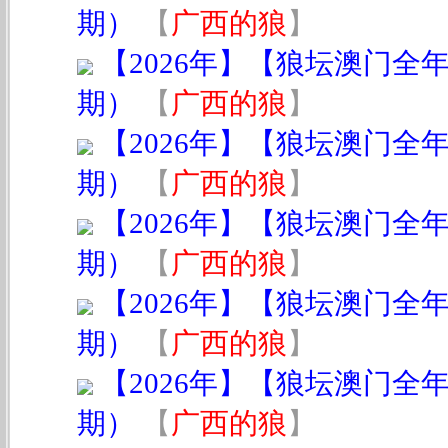
期）
【
广西的狼
】
【2026年】【狼坛澳门全
期）
【
广西的狼
】
【2026年】【狼坛澳门全
期）
【
广西的狼
】
【2026年】【狼坛澳门全
期）
【
广西的狼
】
【2026年】【狼坛澳门全
期）
【
广西的狼
】
【2026年】【狼坛澳门全
期）
【
广西的狼
】