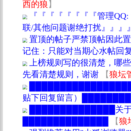
西的狼
】
『『『『『『『『管理QQ: 9
联/其他问题谢绝打扰』』』
置顶的帖子严禁顶帖因此置
记住：只能对当期心水帖回
上榜规则写的很清楚，哪些
先看清楚规则，谢谢
【
狼坛
██████████████
贴下回复留言）█████████
██████████████
██████████████
【
狼