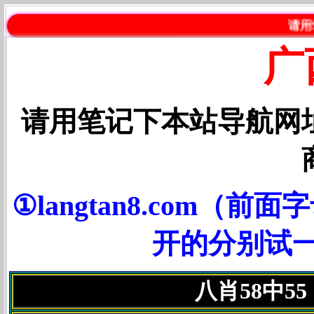
请用笔记下论坛导航
广
请用笔记下本站导航网
①langtan8.com
开的分别试一下
八肖58中5