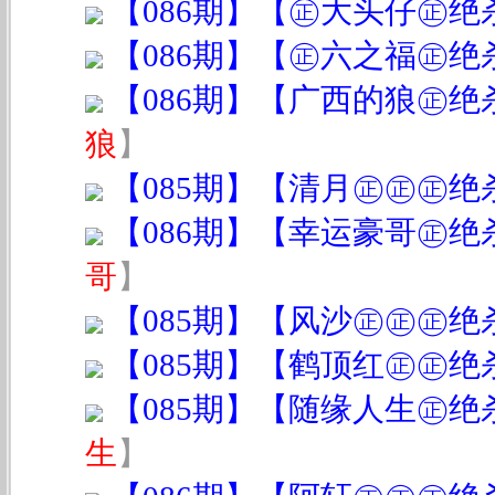
【086期】【㊣大头仔㊣绝杀五码】
【086期】【㊣六之福㊣绝杀五码】
【086期】【广西的狼㊣绝杀五码】
狼
】
【085期】【清月㊣㊣㊣绝杀五码】
【086期】【幸运豪哥㊣绝杀五码】
哥
】
【085期】【风沙㊣㊣㊣绝杀五码】
【085期】【鹤顶红㊣㊣绝杀五码】
【085期】【随缘人生㊣绝杀五码】
生
】