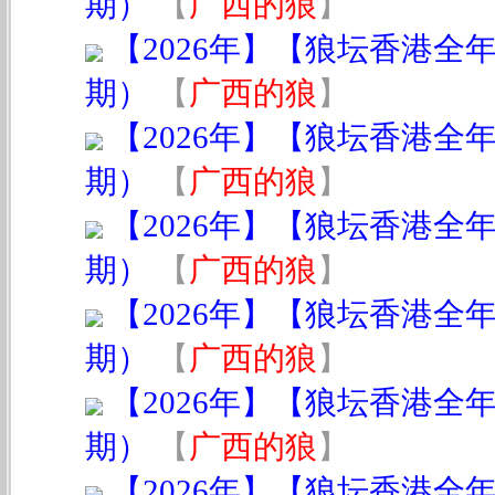
期）
【
广西的狼
】
【2026年】【狼坛香港全
期）
【
广西的狼
】
【2026年】【狼坛香港全
期）
【
广西的狼
】
【2026年】【狼坛香港全
期）
【
广西的狼
】
【2026年】【狼坛香港全
期）
【
广西的狼
】
【2026年】【狼坛香港全
期）
【
广西的狼
】
【2026年】【狼坛香港全