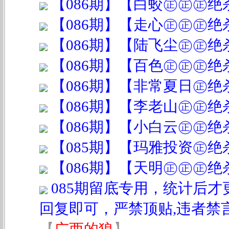
【086期】【白蛟㊣㊣㊣绝
【086期】【走心㊣㊣㊣绝
【086期】【陆飞尘㊣㊣绝
【086期】【百色㊣㊣㊣绝
【086期】【非常夏日㊣绝
【086期】【李老山㊣㊣绝
【086期】【小白云㊣㊣绝
【085期】【玛雅投资㊣绝
【086期】【天明㊣㊣㊣绝
085期留底专用，统计后
回复即可，严禁顶贴,违者禁