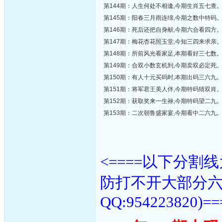
第144期：人生何处不相逢,今期生肖五七查
第145期：阳春三月雨连绵,今期之数中特码
第146期：死后还把自身献,今期六合看四方
第147期：梅花杏花照玉堂,今知三四来求亲
第148期：所前风光看家足,本期看好三七数
第149期：合双小数玄机到,今期卖双必定死
第150期：有人十元买码时,本期出码三六九
第151期：将军君王美人伴,今期特码猜双肖
第152期：获取奖来一生禄,今期特码望二九
第153期：二次朝鲁盛家宴,今期看中二六九
<====以下分
防打不开大部分
QQ:954223820)==