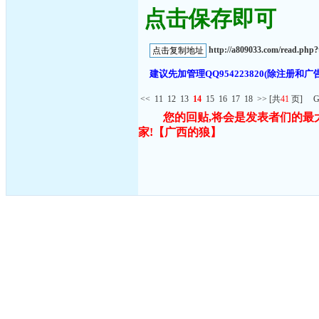
点击保存即可
http://a809033.com/read.ph
建议先加管理QQ954223820(除注
<<
11
12
13
14
15
16
17
18
>>
[共
41
页] G
您的回贴,将会是发表者们的最
家!
【广西的狼】