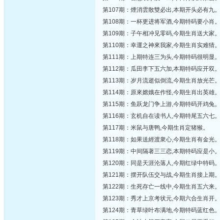
第107期：煙消雲散雙必出,本期开头必有九
第108期：一杯更进将军酒,今期特码要小肖
第109期：子午相冲见零码,今期生肖送大家
第110期：幸運之神來我家,今期生肖实难猜
第111期：上期特连三为头,今期特码很明显
第112期：瓜田李下五六加,本期特码应开双
第113期：岁月流逝似倒流,今期生肖放光芒
第114期：原來嫦娥在作怪,今期生肖出英雄
第115期：鱼跃龙门争上游,今期特码开鸡兔
第116期：玄机自在读书人,今期特尾五六七
第117期：米鼠与唐鸭,今期生肖定猪猴。
第118期：如果送經渡衆心,今期生肖有金光
第119期：中间隔著三三恋,本期特码应是小
第120期：同是天涯沦落人,今期红绿中特码
第121期：摆开队伍交与战,今期生肖接上期
第122期：生死存亡一线中,今期生肖五六来
第123期：秀才上京考状元,今期六合生肖开
第124期：青草绿叶布满地,今期特码蓝红色