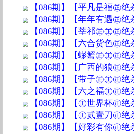
【086期】【平凡是福㊣绝
【086期】【年年有遇㊣绝
【086期】【莘祁㊣㊣㊣绝
【086期】【六合货色㊣绝
【086期】【蟛蟹㊣㊣㊣绝
【086期】【广西的狼㊣绝
【086期】【带子㊣㊣㊣绝
【086期】【六之福㊣㊣绝
【086期】【㊣世界杯㊣绝
【086期】【㊣贰壹刀㊣绝
【086期】【好彩有你㊣绝