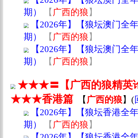
期）
【
广西的狼
】
【2026年】【狼坛澳门全
期）
【
广西的狼
】
【2026年】【狼坛澳门全
期）
【
广西的狼
】
★★★〓【广西的狼精英论
★★★香港篇
【
广西的狼
】
(
【2026年】【狼坛香港全
期）
【
广西的狼
】
【2026年】【狼坛香港全