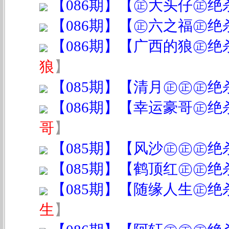
【086期】【㊣大头仔㊣绝杀五码】
【086期】【㊣六之福㊣绝杀五码】
【086期】【广西的狼㊣绝杀五码】
狼
】
【085期】【清月㊣㊣㊣绝杀五码】
【086期】【幸运豪哥㊣绝杀五码】
哥
】
【085期】【风沙㊣㊣㊣绝杀五码】
【085期】【鹤顶红㊣㊣绝杀五码】
【085期】【随缘人生㊣绝杀五码】
生
】