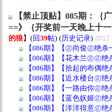
【禁止顶贴】085期：｛
==》｛开奖前一天晚上十
的狼
】
(
回
39
帖
) (
历史记录
)
2017-
【086期】【㊣尚俊㊣绝杀
【086期】【花木兰㊣㊣绝
【086期】【拾起的布偶绝
【086期】【近水楼台㊣绝
【086期】【一路由你㊣绝
【086期】【蓝色妖姬㊣绝
【086期】【洋洋得意㊣绝