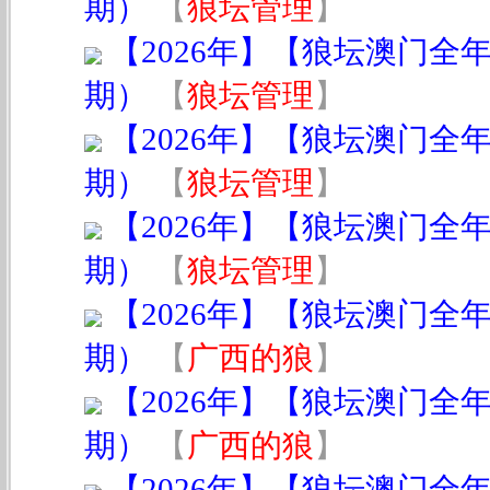
期）
【
狼坛管理
】
【2026年】【狼坛澳门全
期）
【
狼坛管理
】
【2026年】【狼坛澳门全
期）
【
狼坛管理
】
【2026年】【狼坛澳门全
期）
【
狼坛管理
】
【2026年】【狼坛澳门全
期）
【
广西的狼
】
【2026年】【狼坛澳门全
期）
【
广西的狼
】
【2026年】【狼坛澳门全