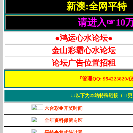
新澳:全网平特
请进入☞10
●鸿运心水论坛●
金山彩霸心水论坛
论坛广告位置招租
『管理QQ: 954223
↓↓以下为本站特殊链接（↑↑
六合彩◆开奖时间
全年资料保留专区
平特◆复式统计器