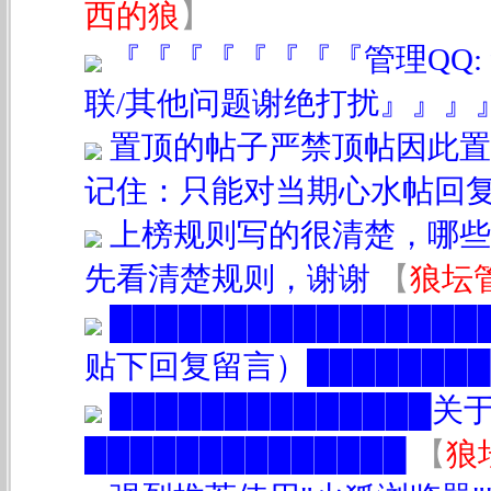
西的狼
】
『『『『『『『『管理QQ: 9
联/其他问题谢绝打扰』』』
置顶的帖子严禁顶帖因此置
记住：只能对当期心水帖回
上榜规则写的很清楚，哪些
先看清楚规则，谢谢
【
狼坛
██████████████
贴下回复留言）█████████
██████████████
██████████████
【
狼