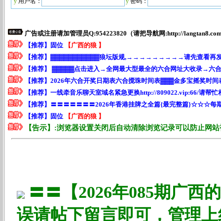
y
用户名：
y
密码：
〓〓【2026年085期广
误请帖下留言即可，管理上