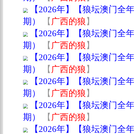
【2026年】【狼坛澳门全
期）
【
广西的狼
】
【2026年】【狼坛澳门全
期）
【
广西的狼
】
【2026年】【狼坛澳门全
期）
【
广西的狼
】
【2026年】【狼坛澳门全
期）
【
广西的狼
】
【2026年】【狼坛澳门全
期）
【
广西的狼
】
【2026年】【狼坛澳门全