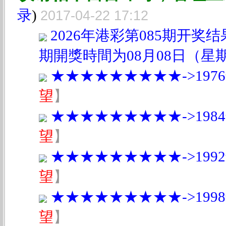
录
)
2017-04-22 17:12
2026年港彩第085期开奖结果：4
期開獎時間为08月08日（星期
★★★★★★★★★->197
望
】
★★★★★★★★★->198
望
】
★★★★★★★★★->199
望
】
★★★★★★★★★->199
望
】