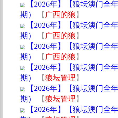
【2026年】【狼坛澳门全
期）
【
广西的狼
】
【2026年】【狼坛澳门全
期）
【
广西的狼
】
【2026年】【狼坛澳门全
期）
【
广西的狼
】
【2026年】【狼坛澳门全
期）
【
狼坛管理
】
【2026年】【狼坛澳门全
期）
【
狼坛管理
】
【2026年】【狼坛澳门全