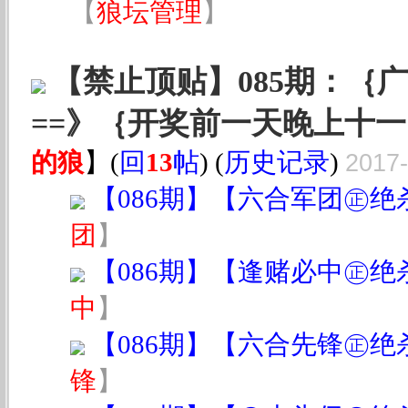
【
狼坛管理
】
【禁止顶贴】085期：｛
==》｛开奖前一天晚上十
的狼
】
(
回
13
帖
) (
历史记录
)
2017-
【086期】【六合军团㊣绝杀五码】
团
】
【086期】【逢赌必中㊣绝杀五码】
中
】
【086期】【六合先锋㊣绝杀五码】
锋
】