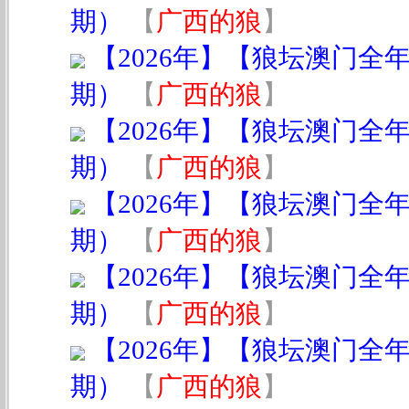
期）
【
广西的狼
】
【2026年】【狼坛澳门全
期）
【
广西的狼
】
【2026年】【狼坛澳门全
期）
【
广西的狼
】
【2026年】【狼坛澳门全
期）
【
广西的狼
】
【2026年】【狼坛澳门全
期）
【
广西的狼
】
【2026年】【狼坛澳门全
期）
【
广西的狼
】