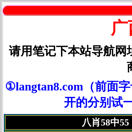
广
请用笔记下本站导航网
①langtan8.com
开的分别试一下
八肖58中5