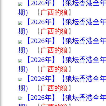
【2026年】【狼坛香港全
期）
【
广西的狼
】
【2026年】【狼坛香港全
期）
【
广西的狼
】
【2026年】【狼坛香港全
期）
【
广西的狼
】
【2026年】【狼坛香港全
期）
【
广西的狼
】
【2026年】【狼坛香港全
期）
【
广西的狼
】
【2026年】【狼坛香港全