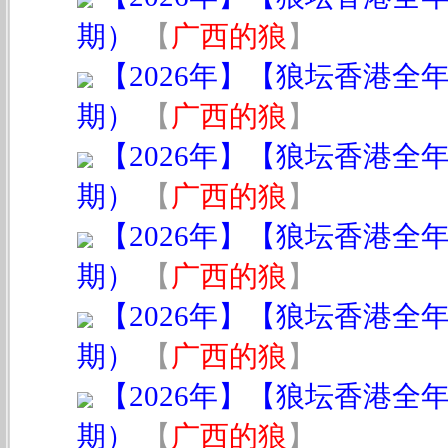
期）
【
广西的狼
】
【2026年】【狼坛香港全
期）
【
广西的狼
】
【2026年】【狼坛香港全
期）
【
广西的狼
】
【2026年】【狼坛香港全
期）
【
广西的狼
】
【2026年】【狼坛香港全
期）
【
广西的狼
】
【2026年】【狼坛香港全
期）
【
广西的狼
】