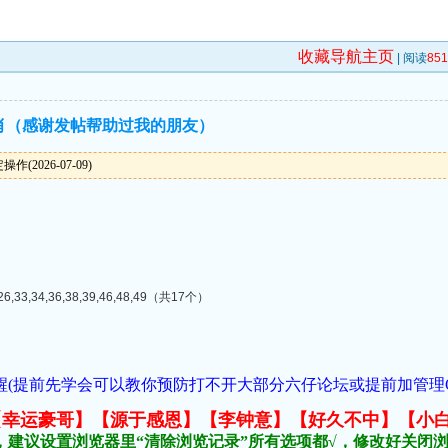
收藏导航主页
| 阅读
85
杀肖（感谢发帖帮助过我的朋友）
(2026-07-09)
）
26,33,34,36,38,39,46,48,49（共17个）
(提前先学会可以教你预防打不开大部分六仔论坛或提前加管理QQ:1018
元榜:【幸运豪哥】【源于感恩】【李钟意】【好久不中】【小
，建议设置浏览器里“清除浏览记录”所有选项都√，修改好关闭