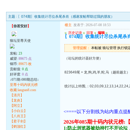
主题 :
〖074期〗收集统计尽位杀尾杀肖（感谢发帖帮助过我的朋友）
楼主
发表于: 2026-07-08 18:53
【
你若安好
】
u
历史记录
u
回复
u
编辑
u
〖074期〗收集统计尽位杀尾
狼坛至尊天使
管理提醒：
本帖被 狼坛管理 执行锁定操作
发帖:
23
（论坛的统计器好方便）
威望:
89675 点
铜币:
89675 枚
贡献值:
0 点
823649尾 + 龙,狗,鸡,羊,蛇,马（越前越主
好评度:
0 点
↓071期-080期总结↓
至尊十码内状元榜
统计以上特围,：02,03,09,12,13,14,22,24,
收藏:langtan8.com
【清月】
【龙炎】
【阿立】
【小白云】
<====以下分割线为站内重点提醒
【八肖王】
2026年085期十码内状
【君子剑】
【鹤顶红】
1:防止浏览器被劫持打不开论坛