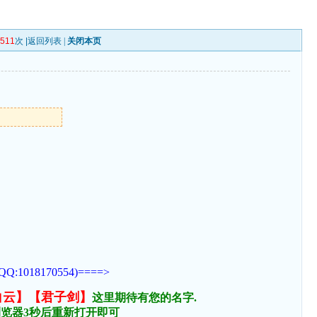
1511
次 |
返回列表
|
关闭本页
170554)====>
白云】【君子剑】
这里期待有您的名字.
浏览器3秒后重新打开即可